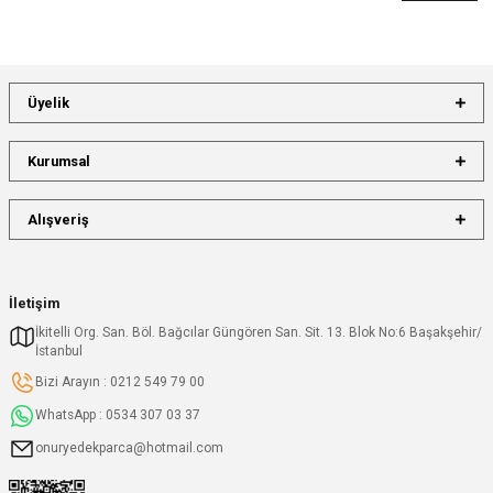
Üyelik
Kurumsal
Alışveriş
İletişim
İkitelli Org. San. Böl. Bağcılar Güngören San. Sit. 13. Blok No:6 Başakşehir/
İstanbul
Bizi Arayın : 0212 549 79 00
WhatsApp : 0534 307 03 37
onuryedekparca@hotmail.com