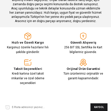
zamanda doğru parça seçimi konusunda da destek sunuyoruz.
Araç uyumluluğu ve teknik detaylar konusunda uzman ekibimizle
her zaman yanınızdayız. Hızlı kargo, uygun fiyat ve güvenilir hizmet
Gönder
anlayışımızla Türkiye’nin her yerine oto yedek parça ulaştırıyoruz.
Aracınız için en doğru parçayı arıyorsanız, doğru yerdesiniz.
Hızlı ve Özenli Kargo
Güvenli Alışveriş
Kargonuz özenle hazırlanır hılı
256 BIT SSL Sertifika ile Kart
şekilde gönderilir.
bilgileriniz güvende.
Taksit Seçenekleri
Orijinal Ürün Garantisi
Kredi kartına özel taksit
Tüm ürünlerimiz orijinaldir ve
imkanlar ve özel ödeme
garanti kapsamındadır.
seçenekleri
E-Bülten Aboneliği
KAYDOL