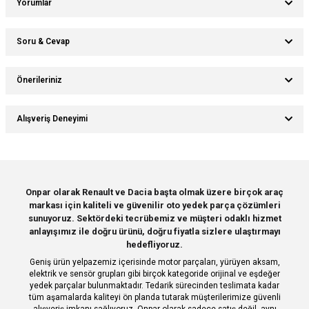
Yorumlar
Soru & Cevap
Bu ürüne ilk yorumu siz yapın!
Önerileriniz
Ürün hakkında henüz soru sorulmamış.
Yorum Yaz
Bu ürünün fiyat bilgisi, resim, ürün açıklamalarında ve diğer konularda
Alışveriş Deneyimi
yetersiz gördüğünüz noktaları öneri formunu kullanarak tarafımıza
Soru Sor
iletebilirsiniz.
Görüş ve önerileriniz için teşekkür ederiz.
Sitemize ilk yorumu siz yapın!
Ürün resmi kalitesiz, bozuk veya görüntülenemiyor.
Onpar olarak Renault ve Dacia başta olmak üzere birçok araç
markası için kaliteli ve güvenilir oto yedek parça çözümleri
Ürün açıklamasında eksik bilgiler bulunuyor.
Deneyimini Paylaş
sunuyoruz. Sektördeki tecrübemiz ve müşteri odaklı hizmet
Ürün bilgilerinde hatalar bulunuyor.
anlayışımız ile doğru ürünü, doğru fiyatla sizlere ulaştırmayı
hedefliyoruz.
Ürün fiyatı diğer sitelerden daha pahalı.
Geniş ürün yelpazemiz içerisinde motor parçaları, yürüyen aksam,
Bu ürüne benzer farklı alternatifler olmalı.
elektrik ve sensör grupları gibi birçok kategoride orijinal ve eşdeğer
yedek parçalar bulunmaktadır. Tedarik sürecinden teslimata kadar
tüm aşamalarda kaliteyi ön planda tutarak müşterilerimize güvenli
alışveriş imkanı sağlıyoruz. Onpar olarak sadece satış değil, aynı