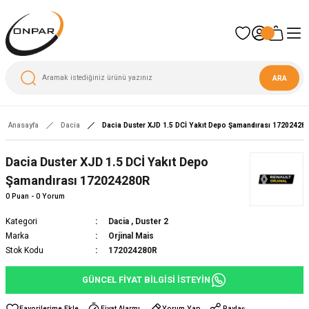
ARA
Anasayfa
Dacia
Dacia Duster XJD 1.5 DCİ Yakıt Depo Şamandırası 17202428
Yeni
Dacia Duster XJD 1.5 DCİ Yakıt Depo
Şamandırası 172024280R
0 Puan - 0 Yorum
Kategori
Dacia
,
Duster 2
Marka
Orjinal Mais
Stok Kodu
172024280R
GÜNCEL FİYAT BİLGİSİ İSTEYİN
Fiyat Alarmı
Yorum Yap
Paylaş