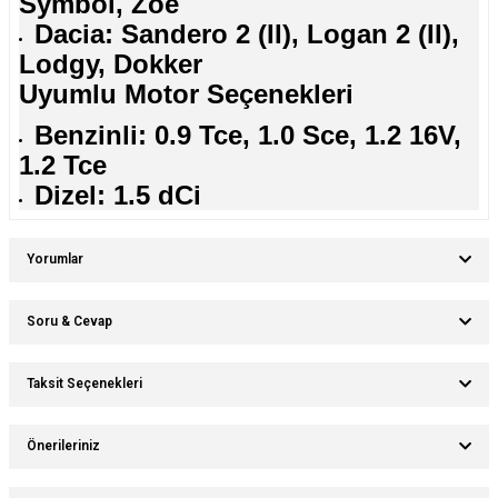
Symbol, Zoe
Dacia: Sandero 2 (II), Logan 2 (II),
Lodgy, Dokker
Uyumlu Motor Seçenekleri
Benzinli: 0.9 Tce, 1.0 Sce, 1.2 16V,
1.2 Tce
Dizel: 1.5 dCi
Yorumlar
Soru & Cevap
Bu ürüne ilk yorumu siz yapın!
Taksit Seçenekleri
Ürün hakkında henüz soru sorulmamış.
Yorum Yaz
Önerileriniz
Soru Sor