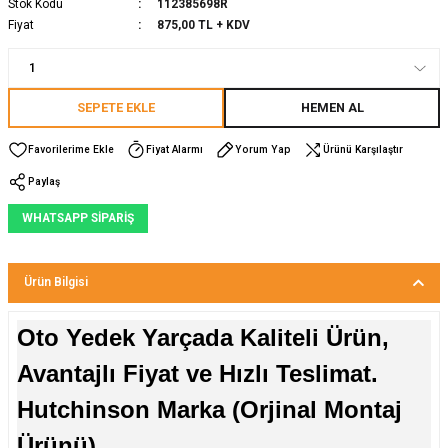
Stok Kodu
112385698R
Fiyat
875,00 TL + KDV
SEPETE EKLE
HEMEN AL
Fiyat Alarmı
Yorum Yap
Ürünü Karşılaştır
Paylaş
WHATSAPP SİPARİŞ
Ürün Bilgisi
Oto Yedek Yarçada Kaliteli Ürün,
Avantajlı Fiyat ve Hızlı Teslimat.
Hutchinson Marka (Orjinal Montaj
Ürünü)