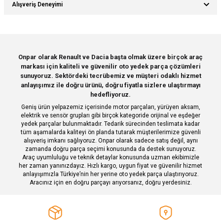
Bu ürünün fiyat bilgisi, resim, ürün açıklamalarında ve diğer konularda
Alışveriş Deneyimi
yetersiz gördüğünüz noktaları öneri formunu kullanarak tarafımıza
iletebilirsiniz.
Görüş ve önerileriniz için teşekkür ederiz.
Sitemize ilk yorumu siz yapın!
Ürün resmi kalitesiz, bozuk veya görüntülenemiyor.
Onpar olarak Renault ve Dacia başta olmak üzere birçok araç
markası için kaliteli ve güvenilir oto yedek parça çözümleri
Ürün açıklamasında eksik bilgiler bulunuyor.
Deneyimini Paylaş
sunuyoruz. Sektördeki tecrübemiz ve müşteri odaklı hizmet
Ürün bilgilerinde hatalar bulunuyor.
anlayışımız ile doğru ürünü, doğru fiyatla sizlere ulaştırmayı
hedefliyoruz.
Ürün fiyatı diğer sitelerden daha pahalı.
Geniş ürün yelpazemiz içerisinde motor parçaları, yürüyen aksam,
Bu ürüne benzer farklı alternatifler olmalı.
elektrik ve sensör grupları gibi birçok kategoride orijinal ve eşdeğer
yedek parçalar bulunmaktadır. Tedarik sürecinden teslimata kadar
tüm aşamalarda kaliteyi ön planda tutarak müşterilerimize güvenli
alışveriş imkanı sağlıyoruz. Onpar olarak sadece satış değil, aynı
zamanda doğru parça seçimi konusunda da destek sunuyoruz.
Araç uyumluluğu ve teknik detaylar konusunda uzman ekibimizle
her zaman yanınızdayız. Hızlı kargo, uygun fiyat ve güvenilir hizmet
Gönder
anlayışımızla Türkiye’nin her yerine oto yedek parça ulaştırıyoruz.
Aracınız için en doğru parçayı arıyorsanız, doğru yerdesiniz.