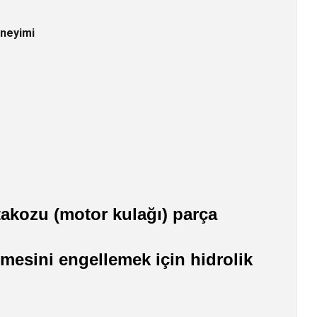
eneyimi
takozu (motor kulağı) parça
mesini engellemek için hidrolik
z.