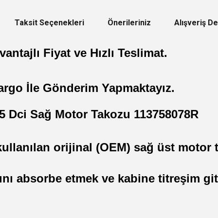
Taksit Seçenekleri
Önerileriniz
Alışveriş D
antajlı Fiyat ve Hızlı Teslimat.
argo İle Gönderim Yapmaktayız.
.5 Dci Sağ Motor Takozu 113758078R
ullanılan orijinal (OEM) sağ üst motor 
nı absorbe etmek ve kabine titreşim git
 yetersiz gördüğünüz noktaları öneri formunu kullanarak tarafımıza iletebilirsini