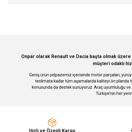
Görüş ve önerileriniz için teşekkür ederiz.
Ürün resmi kalitesiz, bozuk veya görüntülenemiyor.
Ürün açıklamasında eksik bilgiler bulunuyor.
Ürün bilgilerinde hatalar bulunuyor.
Ürün fiyatı diğer sitelerden daha pahalı.
Bu ürüne benzer farklı alternatifler olmalı.
Onpar olarak Renault ve Dacia başta olmak üzere 
müşteri odaklı hiz
Geniş ürün yelpazemiz içerisinde motor parçaları, yürüye
teslimata kadar tüm aşamalarda kaliteyi ön planda tu
konusunda da destek sunuyoruz. Araç uyumluluğu ve te
Türkiye’nin her yeri
Hızlı ve Özenli Kargo