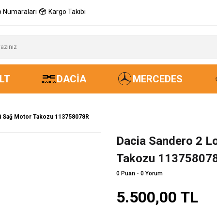
 Numaraları
Kargo Takibi
LT
DACIA
MERCEDES
ci Sağ Motor Takozu 113758078R
Dacia Sandero 2 L
Takozu 11375807
0 Puan - 0 Yorum
5.500,00 TL