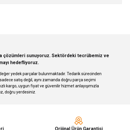
rça çözümleri sunuyoruz. Sektördeki tecrübemiz ve
rmayı hedefliyoruz.
 eşdeğer yedek parçalar bulunmaktadır. Tedarik sürecinden
k sadece satış değil, aynı zamanda doğru parça seçimi
 kargo, uygun fiyat ve güvenilir hizmet anlayışımızla
ız, doğru yerdesiniz.
ri
Orijinal Ürün Garantisi