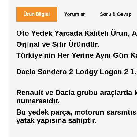
Ürün Bilgisi
Yorumlar
Soru & Cevap
Oto Yedek Yarçada Kaliteli Ürün, Av
Orjinal ve Sıfır Üründür.
Türkiye'nin Her Yerine Aynı Gün K
Dacia Sandero 2 Lodgy Logan 2 1
Renault ve Dacia grubu araçlarda k
numarasıdır.
Bu yedek parça, motorun sarsıntısı
yatak yapısına sahiptir.
Bu ürünün fiyat bilgisi, resim, ürün açıklamalarında ve diğer konularda