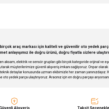
Ürün hakkında henüz soru sorulmamış.
Bu ürüne ilk yorumu siz yapın!
Sitemize ilk yorumu siz yapın!
Deneyimini Paylaş
Yorum Yaz
Soru Sor
birçok araç markası için kaliteli ve güvenilir oto yedek pa
met anlayışımız ile doğru ürünü, doğru fiyatla sizlere ulaştı
n aksam, elektrik ve sensör grupları gibi birçok kategoride orijinal ve
tarak müşterilerimize güvenli alışveriş imkanı sağlıyoruz. Onpar olara
knik detaylar konusunda uzman ekibimizle her zaman yanınızdayız. Hızlı
Gönder
ne oto yedek parça ulaştırıyoruz. Aracınız için en doğru parçayı arıyorsan
Güvenli Alışveriş
Taksit Seçenekle