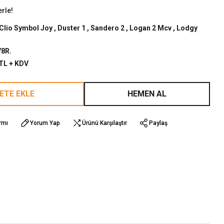
erle!
Clio Symbol Joy
,
Duster 1
,
Sandero 2
,
Logan 2 Mcv
,
Lodgy
8R.
 TL + KDV
ETE EKLE
HEMEN AL
rmı
Yorum Yap
Ürünü Karşılaştır
Paylaş