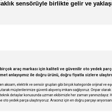
caklık sensörüyle birlikte gelir ve yakla
 yetersiz gördüğünüz noktaları öneri formunu kullanarak tarafımıza iletebilirsini
Ürün hakkında henüz soru sorulmamış.
Bu ürüne ilk yorumu siz yapın!
Sitemize ilk yorumu siz yapın!
Deneyimini Paylaş
Yorum Yaz
Soru Sor
birçok araç markası için kaliteli ve güvenilir oto yedek pa
met anlayışımız ile doğru ürünü, doğru fiyatla sizlere ulaştı
n aksam, elektrik ve sensör grupları gibi birçok kategoride orijinal ve
tarak müşterilerimize güvenli alışveriş imkanı sağlıyoruz. Onpar olara
knik detaylar konusunda uzman ekibimizle her zaman yanınızdayız. Hızlı
Gönder
ne oto yedek parça ulaştırıyoruz. Aracınız için en doğru parçayı arıyorsan