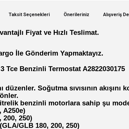
Taksit Seçenekleri
Önerileriniz
Alışveriş D
antajlı Fiyat ve Hızlı Teslimat.
argo İle Gönderim Yapmaktayız.
 Tce Benzinli Termostat A2822030175
nı düzenler. Soğutma sıvısının akışını k
önler.
trelik benzinli motorlara sahip şu model
, A250e)
 200, 250)
(GLA/GLB 180, 200, 250)