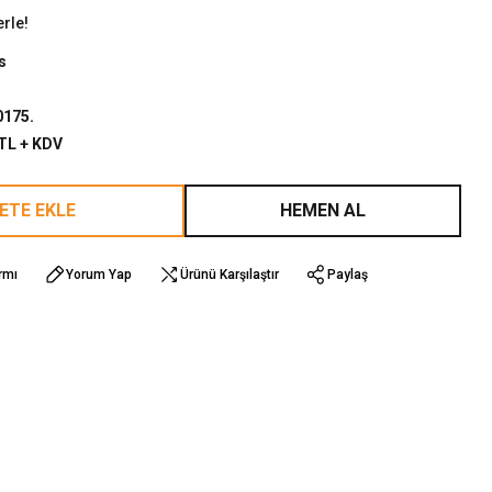
erle!
s
175.
 TL + KDV
ETE EKLE
HEMEN AL
rmı
Yorum Yap
Ürünü Karşılaştır
Paylaş