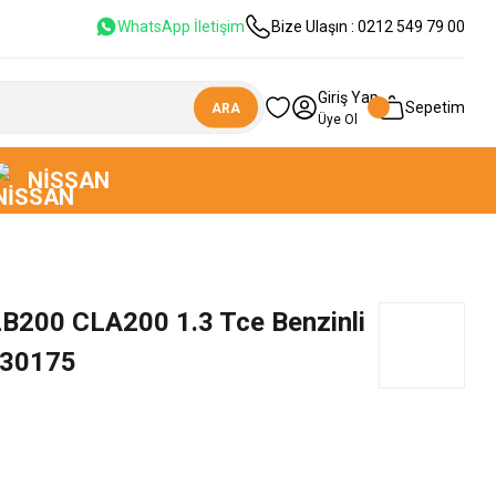
WhatsApp İletişim
Bize Ulaşın : 0212 549 79 00
Giriş Yap
Sepetim
ARA
Üye Ol
NISSAN
200 CLA200 1.3 Tce Benzinli
030175