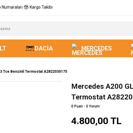
 Numaraları
Kargo Takibi
LT
DACIA
MERCEDES
 Tce Benzinli Termostat A2822030175
Mercedes A200 GLB
Yeni
Termostat A2822
0 Puan - 0 Yorum
4.800,00 TL