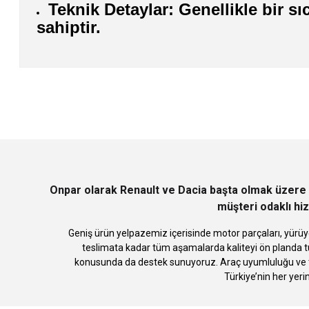
Teknik Detaylar: Genellikle bir sı
sahiptir.
Bu ürünün fiyat bilgisi, resim, ürün açıklamalarında ve diğer konularda
Görüş ve önerileriniz için teşekkür ederiz.
Ürün resmi kalitesiz, bozuk veya görüntülenemiyor.
Ürün açıklamasında eksik bilgiler bulunuyor.
Ürün bilgilerinde hatalar bulunuyor.
Ürün fiyatı diğer sitelerden daha pahalı.
Bu ürüne benzer farklı alternatifler olmalı.
Onpar olarak Renault ve Dacia başta olmak üzere 
müşteri odaklı hiz
Geniş ürün yelpazemiz içerisinde motor parçaları, yürüye
teslimata kadar tüm aşamalarda kaliteyi ön planda tu
konusunda da destek sunuyoruz. Araç uyumluluğu ve te
Türkiye’nin her yeri