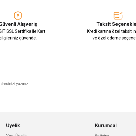
Güvenli Alışveriş
Taksit Seçenekle
IT SSL Sertifika ile Kart
Kredi kartına özel taksit 
bilgileriniz güvende.
ve özel ödeme seçenek
E-Bülten Aboneliği
Üyelik
Kurumsal
Yeni Üyelik
İletişim