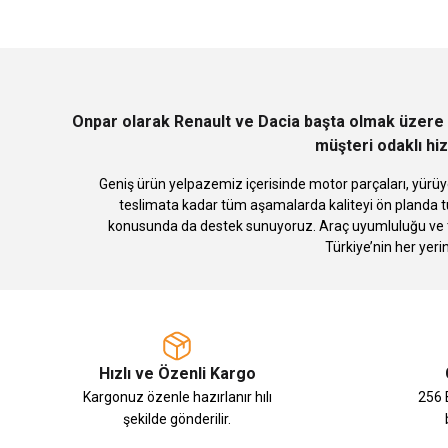
Ürün açıklamasında eksik bilgiler bulunuyor.
Ürün bilgilerinde hatalar bulunuyor.
Ürün fiyatı diğer sitelerden daha pahalı.
Bu ürüne benzer farklı alternatifler olmalı.
Onpar olarak Renault ve Dacia başta olmak üzere 
müşteri odaklı hiz
Geniş ürün yelpazemiz içerisinde motor parçaları, yürüye
teslimata kadar tüm aşamalarda kaliteyi ön planda tu
konusunda da destek sunuyoruz. Araç uyumluluğu ve te
Türkiye’nin her yeri
Hızlı ve Özenli Kargo
Kargonuz özenle hazırlanır hılı
256 B
şekilde gönderilir.