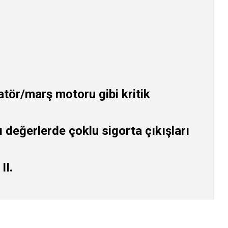
tör/marş motoru gibi kritik
ı değerlerde çoklu sigorta çıkışları
II.
z.