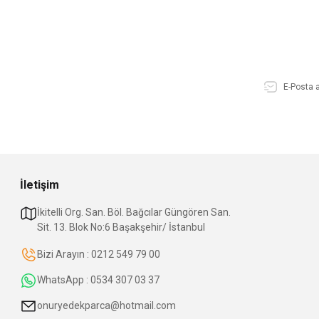
İletişim
İkitelli Org. San. Böl. Bağcılar Güngören San.
Sit. 13. Blok No:6 Başakşehir/ İstanbul
Bizi Arayın : 0212 549 79 00
WhatsApp : 0534 307 03 37
onuryedekparca@hotmail.com