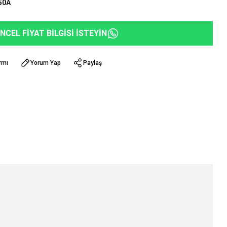
50A
NCEL FİYAT BİLGİSİ İSTEYİN
rmı
Yorum Yap
Paylaş