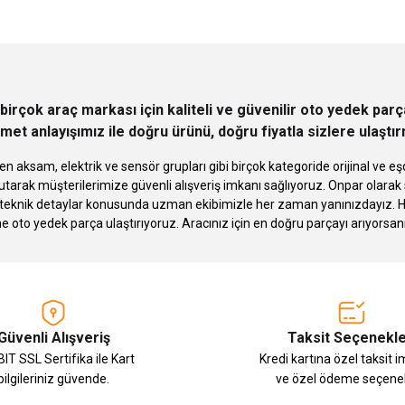
Deneyimini Paylaş
Yorum Yaz
Soru Sor
birçok araç markası için kaliteli ve güvenilir oto yedek pa
met anlayışımız ile doğru ürünü, doğru fiyatla sizlere ulaştı
n aksam, elektrik ve sensör grupları gibi birçok kategoride orijinal ve
tarak müşterilerimize güvenli alışveriş imkanı sağlıyoruz. Onpar olara
knik detaylar konusunda uzman ekibimizle her zaman yanınızdayız. Hızlı
Gönder
ne oto yedek parça ulaştırıyoruz. Aracınız için en doğru parçayı arıyorsan
Güvenli Alışveriş
Taksit Seçenekle
IT SSL Sertifika ile Kart
Kredi kartına özel taksit 
bilgileriniz güvende.
ve özel ödeme seçenek