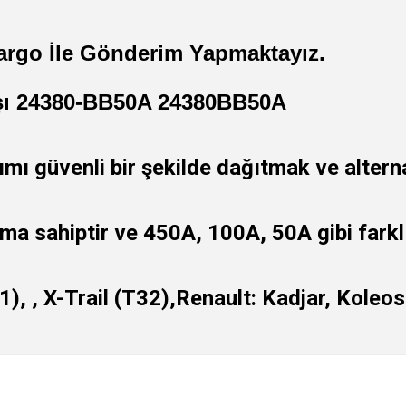
argo İle Gönderim Yapmaktayız.
aşı 24380-BB50A 24380BB50A
ı güvenli bir şekilde dağıtmak ve alterna
rıma sahiptir ve 450A, 100A, 50A gibi farkl
, , X-Trail (T32),Renault: Kadjar, Koleos 
 yetersiz gördüğünüz noktaları öneri formunu kullanarak tarafımıza iletebilirsini
Ürün hakkında henüz soru sorulmamış.
Bu ürüne ilk yorumu siz yapın!
Sitemize ilk yorumu siz yapın!