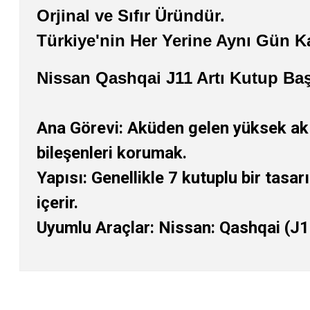
Orjinal ve Sıfır Üründür.
Türkiye'nin Her Yerine Aynı Gün K
Nissan Qashqai J11 Artı Kutup B
Ana Görevi: Aküden gelen yüksek akım
bileşenleri korumak.
Yapısı: Genellikle 7 kutuplu bir tasa
içerir.
Uyumlu Araçlar: Nissan: Qashqai (J11)
Bu ürünün fiyat bilgisi, resim, ürün açıklamalarında ve diğer konularda
Görüş ve önerileriniz için teşekkür ederiz.
Ürün resmi kalitesiz, bozuk veya görüntülenemiyor.