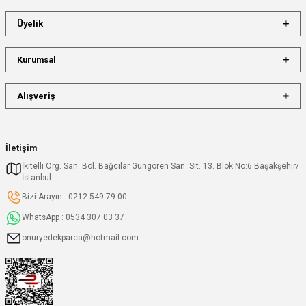
Üyelik
Kurumsal
Alışveriş
İletişim
İkitelli Org. San. Böl. Bağcılar Güngören San. Sit. 13. Blok No:6 Başakşehir/
İstanbul
Bizi Arayın : 0212 549 79 00
WhatsApp : 0534 307 03 37
onuryedekparca@hotmail.com