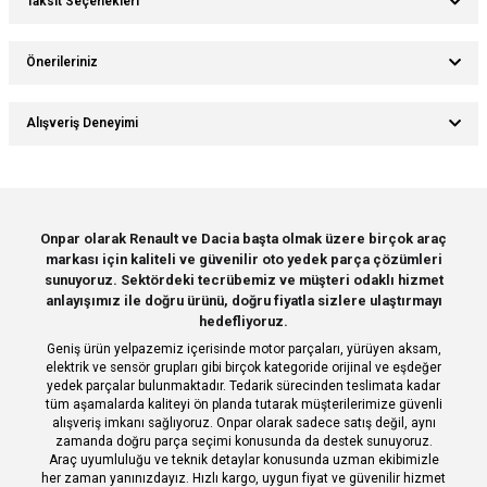
Taksit Seçenekleri
Ürün hakkında henüz soru sorulmamış.
Yorum Yaz
Önerileriniz
Soru Sor
Bu ürünün fiyat bilgisi, resim, ürün açıklamalarında ve diğer konularda
Alışveriş Deneyimi
yetersiz gördüğünüz noktaları öneri formunu kullanarak tarafımıza
iletebilirsiniz.
Görüş ve önerileriniz için teşekkür ederiz.
Sitemize ilk yorumu siz yapın!
Ürün resmi kalitesiz, bozuk veya görüntülenemiyor.
Onpar olarak Renault ve Dacia başta olmak üzere birçok araç
markası için kaliteli ve güvenilir oto yedek parça çözümleri
Ürün açıklamasında eksik bilgiler bulunuyor.
Deneyimini Paylaş
sunuyoruz. Sektördeki tecrübemiz ve müşteri odaklı hizmet
Ürün bilgilerinde hatalar bulunuyor.
anlayışımız ile doğru ürünü, doğru fiyatla sizlere ulaştırmayı
hedefliyoruz.
Ürün fiyatı diğer sitelerden daha pahalı.
Geniş ürün yelpazemiz içerisinde motor parçaları, yürüyen aksam,
Bu ürüne benzer farklı alternatifler olmalı.
elektrik ve sensör grupları gibi birçok kategoride orijinal ve eşdeğer
yedek parçalar bulunmaktadır. Tedarik sürecinden teslimata kadar
tüm aşamalarda kaliteyi ön planda tutarak müşterilerimize güvenli
alışveriş imkanı sağlıyoruz. Onpar olarak sadece satış değil, aynı
zamanda doğru parça seçimi konusunda da destek sunuyoruz.
Araç uyumluluğu ve teknik detaylar konusunda uzman ekibimizle
her zaman yanınızdayız. Hızlı kargo, uygun fiyat ve güvenilir hizmet