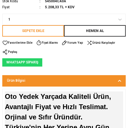
Stok Kodu
545004CA0A
Fiyat
5.208,33 TL + KDV
SEPETE EKLE
HEMEN AL
Fiyat Alarmı
Yorum Yap
Ürünü Karşılaştır
Paylaş
WHATSAPP SİPARİŞ
Ürün Bilgisi
Oto Yedek Yarçada Kaliteli Ürün,
Avantajlı Fiyat ve Hızlı Teslimat.
Orjinal ve Sıfır Üründür.
Türkiye'nin Her Yerine Aynı Gün