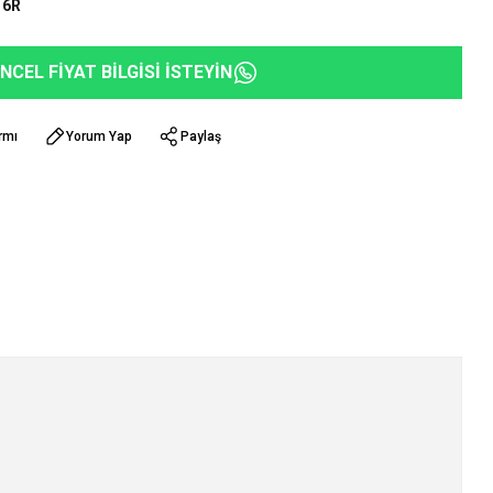
16R
NCEL FİYAT BİLGİSİ İSTEYİN
rmı
Yorum Yap
Paylaş