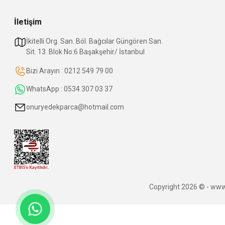
İletişim
İkitelli Org. San. Böl. Bağcılar Güngören San.
Sit. 13. Blok No:6 Başakşehir/ İstanbul
Bizi Arayın : 0212 549 79 00
WhatsApp : 0534 307 03 37
onuryedekparca@hotmail.com
Copyright 2026 © - www.o