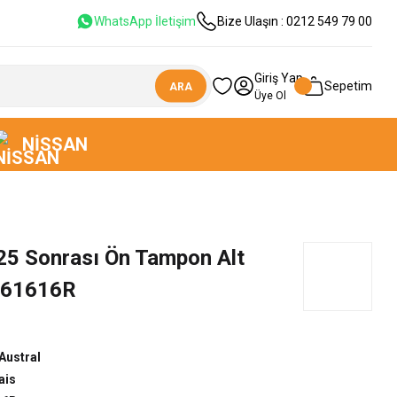
WhatsApp İletişim
Bize Ulaşın : 0212 549 79 00
Giriş Yap
Sepetim
ARA
Üye Ol
NISSAN
25 Sonrası Ön Tampon Alt
0261616R
Austral
ais