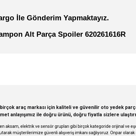
argo İle Gönderim Yapmaktayız.
Tampon Alt Parça Spoiler 620261616R
 yetersiz gördüğünüz noktaları öneri formunu kullanarak tarafımıza iletebilirsini
Ürün hakkında henüz soru sorulmamış.
Bu ürüne ilk yorumu siz yapın!
Sitemize ilk yorumu siz yapın!
Deneyimini Paylaş
Yorum Yaz
Soru Sor
birçok araç markası için kaliteli ve güvenilir oto yedek pa
met anlayışımız ile doğru ürünü, doğru fiyatla sizlere ulaştı
n aksam, elektrik ve sensör grupları gibi birçok kategoride orijinal ve
tarak müşterilerimize güvenli alışveriş imkanı sağlıyoruz. Onpar olara