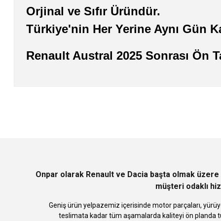
Orjinal ve Sıfır Üründür.
Türkiye'nin Her Yerine Aynı Gün K
Renault Austral 2025 Sonrası Ön 
Bu ürünün fiyat bilgisi, resim, ürün açıklamalarında ve diğer konularda
Görüş ve önerileriniz için teşekkür ederiz.
Ürün resmi kalitesiz, bozuk veya görüntülenemiyor.
Ürün açıklamasında eksik bilgiler bulunuyor.
Ürün bilgilerinde hatalar bulunuyor.
Ürün fiyatı diğer sitelerden daha pahalı.
Bu ürüne benzer farklı alternatifler olmalı.
Onpar olarak Renault ve Dacia başta olmak üzere 
müşteri odaklı hiz
Geniş ürün yelpazemiz içerisinde motor parçaları, yürüye
teslimata kadar tüm aşamalarda kaliteyi ön planda tu