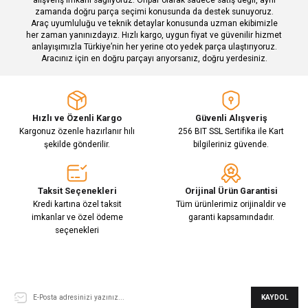
zamanda doğru parça seçimi konusunda da destek sunuyoruz.
Araç uyumluluğu ve teknik detaylar konusunda uzman ekibimizle
her zaman yanınızdayız. Hızlı kargo, uygun fiyat ve güvenilir hizmet
Gönder
anlayışımızla Türkiye’nin her yerine oto yedek parça ulaştırıyoruz.
Aracınız için en doğru parçayı arıyorsanız, doğru yerdesiniz.
Hızlı ve Özenli Kargo
Güvenli Alışveriş
Kargonuz özenle hazırlanır hılı
256 BIT SSL Sertifika ile Kart
şekilde gönderilir.
bilgileriniz güvende.
Taksit Seçenekleri
Orijinal Ürün Garantisi
Kredi kartına özel taksit
Tüm ürünlerimiz orijinaldir ve
imkanlar ve özel ödeme
garanti kapsamındadır.
seçenekleri
E-Bülten Aboneliği
KAYDOL