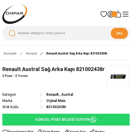
ARA
Anasayfa
Renault
Renault Austral Sağ Arka Kapı 821002438r
Renault Austral Sağ Arka Kapı 821002438r
0 Puan - 0 Yorum
Kategori
Renault
,
Austral
Marka
Orjinal Mais
Stok Kodu
821002438r
GÜNCEL FİYAT BİLGİSİ İSTEYİN
Fiyat Alarmı
Yorum Yap
Paylaş