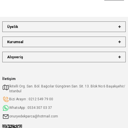
Üyelik
Kurumsal
Alışveriş
İletişim
İkitelli Org. San. Böl. Bağcılar Güngören San. Sit. 13. Blok No:6 Başakşehir/
İstanbul
Bizi Arayın : 0212 549 79 00
WhatsApp : 0534 307 03 37
onuryedekparca@hotmail.com