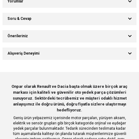
Yorumlar
Soru & Cevap
Bu ürüne ilk yorumu siz yapın!
Önerileriniz
Ürün hakkında henüz soru sorulmamış.
Yorum Yaz
Bu ürünün fiyat bilgisi, resim, ürün açıklamalarında ve diğer konularda
Alışveriş Deneyimi
yetersiz gördüğünüz noktaları öneri formunu kullanarak tarafımıza
Soru Sor
iletebilirsiniz.
Görüş ve önerileriniz için teşekkür ederiz.
Sitemize ilk yorumu siz yapın!
Ürün resmi kalitesiz, bozuk veya görüntülenemiyor.
Onpar olarak Renault ve Dacia başta olmak üzere birçok araç
markası için kaliteli ve güvenilir oto yedek parça çözümleri
Ürün açıklamasında eksik bilgiler bulunuyor.
Deneyimini Paylaş
sunuyoruz. Sektördeki tecrübemiz ve müşteri odaklı hizmet
Ürün bilgilerinde hatalar bulunuyor.
anlayışımız ile doğru ürünü, doğru fiyatla sizlere ulaştırmayı
hedefliyoruz.
Ürün fiyatı diğer sitelerden daha pahalı.
Geniş ürün yelpazemiz içerisinde motor parçaları, yürüyen aksam,
Bu ürüne benzer farklı alternatifler olmalı.
elektrik ve sensör grupları gibi birçok kategoride orijinal ve eşdeğer
yedek parçalar bulunmaktadır. Tedarik sürecinden teslimata kadar
tüm aşamalarda kaliteyi ön planda tutarak müşterilerimize güvenli
alışveriş imkanı sağlıyoruz. Onpar olarak sadece satış değil, aynı