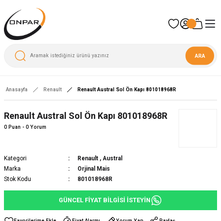
ARA
Anasayfa
Renault
Renault Austral Sol Ön Kapı 801018968R
Renault Austral Sol Ön Kapı 801018968R
0 Puan - 0 Yorum
Kategori
Renault
,
Austral
Marka
Orjinal Mais
Stok Kodu
801018968R
GÜNCEL FİYAT BİLGİSİ İSTEYİN
Fiyat Alarmı
Yorum Yap
Paylaş