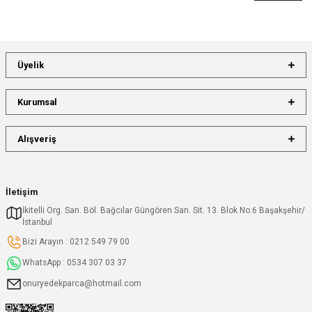
Üyelik
Kurumsal
Alışveriş
İletişim
İkitelli Org. San. Böl. Bağcılar Güngören San. Sit. 13. Blok No:6 Başakşehir/
İstanbul
Bizi Arayın : 0212 549 79 00
WhatsApp : 0534 307 03 37
onuryedekparca@hotmail.com