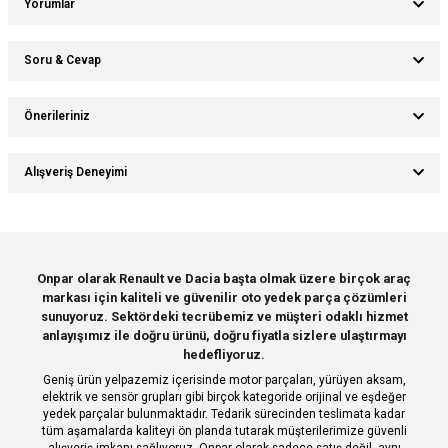
Yorumlar
Soru & Cevap
Bu ürüne ilk yorumu siz yapın!
Önerileriniz
Ürün hakkında henüz soru sorulmamış.
Yorum Yaz
Bu ürünün fiyat bilgisi, resim, ürün açıklamalarında ve diğer konularda
Alışveriş Deneyimi
yetersiz gördüğünüz noktaları öneri formunu kullanarak tarafımıza
Soru Sor
iletebilirsiniz.
Görüş ve önerileriniz için teşekkür ederiz.
Sitemize ilk yorumu siz yapın!
Ürün resmi kalitesiz, bozuk veya görüntülenemiyor.
Onpar olarak Renault ve Dacia başta olmak üzere birçok araç
markası için kaliteli ve güvenilir oto yedek parça çözümleri
Ürün açıklamasında eksik bilgiler bulunuyor.
Deneyimini Paylaş
sunuyoruz. Sektördeki tecrübemiz ve müşteri odaklı hizmet
Ürün bilgilerinde hatalar bulunuyor.
anlayışımız ile doğru ürünü, doğru fiyatla sizlere ulaştırmayı
hedefliyoruz.
Ürün fiyatı diğer sitelerden daha pahalı.
Geniş ürün yelpazemiz içerisinde motor parçaları, yürüyen aksam,
Bu ürüne benzer farklı alternatifler olmalı.
elektrik ve sensör grupları gibi birçok kategoride orijinal ve eşdeğer
yedek parçalar bulunmaktadır. Tedarik sürecinden teslimata kadar
tüm aşamalarda kaliteyi ön planda tutarak müşterilerimize güvenli
alışveriş imkanı sağlıyoruz. Onpar olarak sadece satış değil, aynı