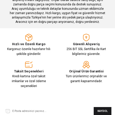
zamanda doğru parça seçimi konusunda da destek sunuyoruz.
Araç uyumluluğu ve teknik detaylar konusunda uzman ekibimizle
her zaman yanınızdayız. Hızlı kargo, uygun fiyat ve güvenilir hizmet
Gönder
anlayışımızla Türkiye’nin her yerine oto yedek parça ulaştırıyoruz.
Aracınız için en doğru parçayı arıyorsanız, doğru yerdesiniz.
Hızlı ve Özenli Kargo
Güvenli Alışveriş
Kargonuz özenle hazırlanır hılı
256 BIT SSL Sertifika ile Kart
şekilde gönderilir.
bilgileriniz güvende.
Taksit Seçenekleri
Orijinal Ürün Garantisi
Kredi kartına özel taksit
Tüm ürünlerimiz orijinaldir ve
imkanlar ve özel ödeme
garanti kapsamındadır.
seçenekleri
E-Bülten Aboneliği
KAYDOL