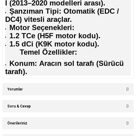
I (2013–2020 modelleri arası).
Şanzıman Tipi: Otomatik (EDC /
DC4) vitesli araçlar.
Motor Seçenekleri:
1.2 TCe (H5F motor kodu).
1.5 dCi (K9K motor kodu).
Temel Özellikler:
Konum: Aracın sol tarafı (Sürücü
tarafı).
Yorumlar
Soru & Cevap
Bu ürüne ilk yorumu siz yapın!
Önerileriniz
Ürün hakkında henüz soru sorulmamış.
Yorum Yaz