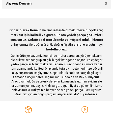
Bu ürünün fiyat bilgisi, resim, ürün açıklamalarında ve diğer konularda
Alışveriş Deneyimi
yetersiz gördüğünüz noktaları öneri formunu kullanarak tarafımıza
Soru Sor
iletebilirsiniz.
Görüş ve önerileriniz için teşekkür ederiz.
Sitemize ilk yorumu siz yapın!
Ürün resmi kalitesiz, bozuk veya görüntülenemiyor.
Onpar olarak Renault ve Dacia başta olmak üzere birçok araç
markası için kaliteli ve güvenilir oto yedek parça çözümleri
Ürün açıklamasında eksik bilgiler bulunuyor.
Deneyimini Paylaş
sunuyoruz. Sektördeki tecrübemiz ve müşteri odaklı hizmet
Ürün bilgilerinde hatalar bulunuyor.
anlayışımız ile doğru ürünü, doğru fiyatla sizlere ulaştırmayı
hedefliyoruz.
Ürün fiyatı diğer sitelerden daha pahalı.
Geniş ürün yelpazemiz içerisinde motor parçaları, yürüyen aksam,
Bu ürüne benzer farklı alternatifler olmalı.
elektrik ve sensör grupları gibi birçok kategoride orijinal ve eşdeğer
yedek parçalar bulunmaktadır. Tedarik sürecinden teslimata kadar
tüm aşamalarda kaliteyi ön planda tutarak müşterilerimize güvenli
alışveriş imkanı sağlıyoruz. Onpar olarak sadece satış değil, aynı
zamanda doğru parça seçimi konusunda da destek sunuyoruz.
Araç uyumluluğu ve teknik detaylar konusunda uzman ekibimizle
her zaman yanınızdayız. Hızlı kargo, uygun fiyat ve güvenilir hizmet
Gönder
anlayışımızla Türkiye’nin her yerine oto yedek parça ulaştırıyoruz.
Aracınız için en doğru parçayı arıyorsanız, doğru yerdesiniz.