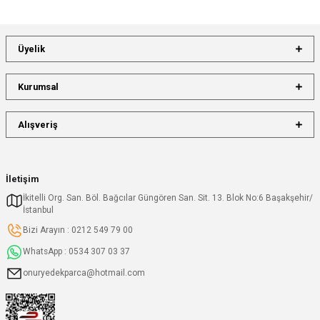
Üyelik
Kurumsal
Alışveriş
İletişim
İkitelli Org. San. Böl. Bağcılar Güngören San. Sit. 13. Blok No:6 Başakşehir/
İstanbul
Bizi Arayın : 0212 549 79 00
WhatsApp : 0534 307 03 37
onuryedekparca@hotmail.com