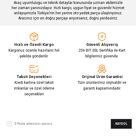
Araç uyumluluğu ve teknik detaylar konusunda uzman ekibimizle
her zaman yanınızdayız. Hızlı kargo, uygun fiyat ve güvenilir hizmet
Gönder
anlayışımızla Türkiye’nin her yerine oto yedek parça ulaştırıyoruz.
Aracınız için en doğru parçayı arıyorsanız, doğru yerdesiniz.
Hızlı ve Özenli Kargo
Güvenli Alışveriş
Kargonuz özenle hazırlanır hılı
256 BIT SSL Sertifika ile Kart
şekilde gönderilir.
bilgileriniz güvende.
Taksit Seçenekleri
Orijinal Ürün Garantisi
Kredi kartına özel taksit
Tüm ürünlerimiz orijinaldir ve
imkanlar ve özel ödeme
garanti kapsamındadır.
seçenekleri
E-Bülten Aboneliği
KAYDOL