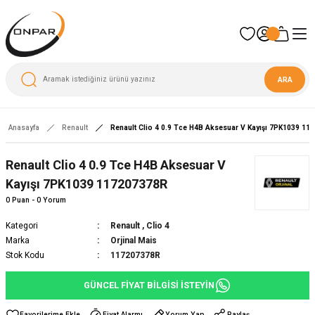
ARA
Anasayfa
Renault
Renault Clio 4 0.9 Tce H4B Aksesuar V Kayışı 7PK1039 11
Yeni
Renault Clio 4 0.9 Tce H4B Aksesuar V
Kayışı 7PK1039 117207378R
0 Puan - 0 Yorum
Kategori
Renault
,
Clio 4
Marka
Orjinal Mais
Stok Kodu
117207378R
GÜNCEL FİYAT BİLGİSİ İSTEYİN
Fiyat Alarmı
Yorum Yap
Paylaş