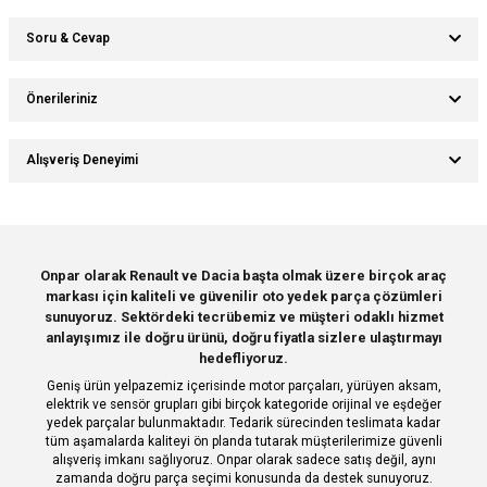
Soru & Cevap
Bu ürüne ilk yorumu siz yapın!
Önerileriniz
Ürün hakkında henüz soru sorulmamış.
Yorum Yaz
Bu ürünün fiyat bilgisi, resim, ürün açıklamalarında ve diğer konularda
Alışveriş Deneyimi
yetersiz gördüğünüz noktaları öneri formunu kullanarak tarafımıza
Soru Sor
iletebilirsiniz.
Görüş ve önerileriniz için teşekkür ederiz.
Sitemize ilk yorumu siz yapın!
Ürün resmi kalitesiz, bozuk veya görüntülenemiyor.
Onpar olarak Renault ve Dacia başta olmak üzere birçok araç
markası için kaliteli ve güvenilir oto yedek parça çözümleri
Ürün açıklamasında eksik bilgiler bulunuyor.
Deneyimini Paylaş
sunuyoruz. Sektördeki tecrübemiz ve müşteri odaklı hizmet
Ürün bilgilerinde hatalar bulunuyor.
anlayışımız ile doğru ürünü, doğru fiyatla sizlere ulaştırmayı
hedefliyoruz.
Ürün fiyatı diğer sitelerden daha pahalı.
Geniş ürün yelpazemiz içerisinde motor parçaları, yürüyen aksam,
Bu ürüne benzer farklı alternatifler olmalı.
elektrik ve sensör grupları gibi birçok kategoride orijinal ve eşdeğer
yedek parçalar bulunmaktadır. Tedarik sürecinden teslimata kadar
tüm aşamalarda kaliteyi ön planda tutarak müşterilerimize güvenli
alışveriş imkanı sağlıyoruz. Onpar olarak sadece satış değil, aynı
zamanda doğru parça seçimi konusunda da destek sunuyoruz.