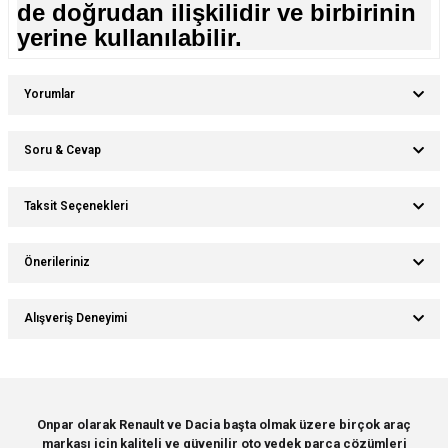
de doğrudan ilişkilidir ve birbirinin
yerine kullanılabilir.
Yorumlar
Soru & Cevap
Bu ürüne ilk yorumu siz yapın!
Taksit Seçenekleri
Ürün hakkında henüz soru sorulmamış.
Yorum Yaz
Önerileriniz
Soru Sor
Bu ürünün fiyat bilgisi, resim, ürün açıklamalarında ve diğer konularda
Alışveriş Deneyimi
yetersiz gördüğünüz noktaları öneri formunu kullanarak tarafımıza
iletebilirsiniz.
Görüş ve önerileriniz için teşekkür ederiz.
Sitemize ilk yorumu siz yapın!
Ürün resmi kalitesiz, bozuk veya görüntülenemiyor.
Onpar olarak Renault ve Dacia başta olmak üzere birçok araç
markası için kaliteli ve güvenilir oto yedek parça çözümleri
Ürün açıklamasında eksik bilgiler bulunuyor.