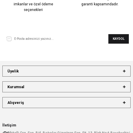
imkanlar ve özel ödeme
garanti kapsamındadır.
seçenekleri
E-Bülten Aboneliği
KAYDOL
Üyelik
Kurumsal
Alışveriş
İletişim
İkitelli Org. San. Böl. Bağcılar Güngören San. Sit. 13. Blok No:6 Başakşehir/