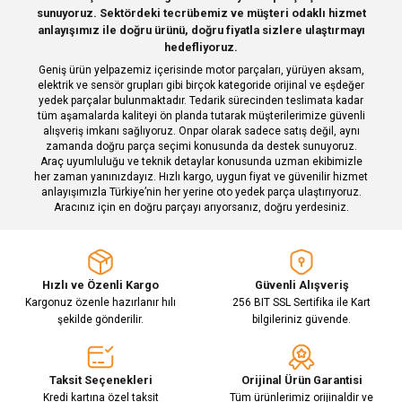
Deneyimini Paylaş
sunuyoruz. Sektördeki tecrübemiz ve müşteri odaklı hizmet
Ürün bilgilerinde hatalar bulunuyor.
anlayışımız ile doğru ürünü, doğru fiyatla sizlere ulaştırmayı
hedefliyoruz.
Ürün fiyatı diğer sitelerden daha pahalı.
Geniş ürün yelpazemiz içerisinde motor parçaları, yürüyen aksam,
Bu ürüne benzer farklı alternatifler olmalı.
elektrik ve sensör grupları gibi birçok kategoride orijinal ve eşdeğer
yedek parçalar bulunmaktadır. Tedarik sürecinden teslimata kadar
tüm aşamalarda kaliteyi ön planda tutarak müşterilerimize güvenli
alışveriş imkanı sağlıyoruz. Onpar olarak sadece satış değil, aynı
zamanda doğru parça seçimi konusunda da destek sunuyoruz.
Araç uyumluluğu ve teknik detaylar konusunda uzman ekibimizle
her zaman yanınızdayız. Hızlı kargo, uygun fiyat ve güvenilir hizmet
Gönder
anlayışımızla Türkiye’nin her yerine oto yedek parça ulaştırıyoruz.
Aracınız için en doğru parçayı arıyorsanız, doğru yerdesiniz.
Hızlı ve Özenli Kargo
Güvenli Alışveriş
Kargonuz özenle hazırlanır hılı
256 BIT SSL Sertifika ile Kart
şekilde gönderilir.
bilgileriniz güvende.
Taksit Seçenekleri
Orijinal Ürün Garantisi
Kredi kartına özel taksit
Tüm ürünlerimiz orijinaldir ve