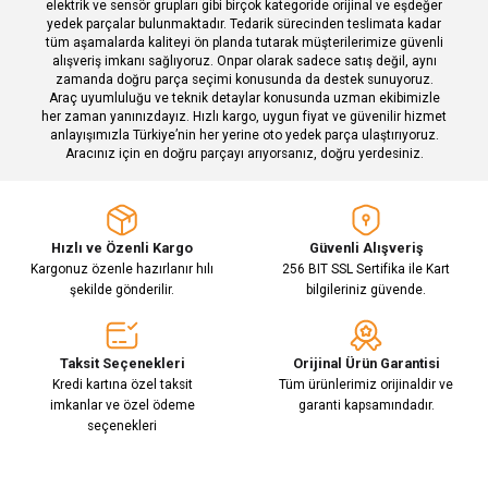
elektrik ve sensör grupları gibi birçok kategoride orijinal ve eşdeğer
yedek parçalar bulunmaktadır. Tedarik sürecinden teslimata kadar
tüm aşamalarda kaliteyi ön planda tutarak müşterilerimize güvenli
alışveriş imkanı sağlıyoruz. Onpar olarak sadece satış değil, aynı
zamanda doğru parça seçimi konusunda da destek sunuyoruz.
Araç uyumluluğu ve teknik detaylar konusunda uzman ekibimizle
her zaman yanınızdayız. Hızlı kargo, uygun fiyat ve güvenilir hizmet
Gönder
anlayışımızla Türkiye’nin her yerine oto yedek parça ulaştırıyoruz.
Aracınız için en doğru parçayı arıyorsanız, doğru yerdesiniz.
Hızlı ve Özenli Kargo
Güvenli Alışveriş
Kargonuz özenle hazırlanır hılı
256 BIT SSL Sertifika ile Kart
şekilde gönderilir.
bilgileriniz güvende.
Taksit Seçenekleri
Orijinal Ürün Garantisi
Kredi kartına özel taksit
Tüm ürünlerimiz orijinaldir ve
imkanlar ve özel ödeme
garanti kapsamındadır.
seçenekleri
E-Bülten Aboneliği