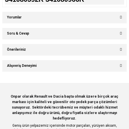
Yorumlar
Soru & Cevap
Bu ürüne ilk yorumu siz yapın!
Önerileriniz
Ürün hakkında henüz soru sorulmamış.
Yorum Yaz
Bu ürünün fiyat bilgisi, resim, ürün açıklamalarında ve diğer konularda
Alışveriş Deneyimi
yetersiz gördüğünüz noktaları öneri formunu kullanarak tarafımıza
Soru Sor
iletebilirsiniz.
Görüş ve önerileriniz için teşekkür ederiz.
Sitemize ilk yorumu siz yapın!
Ürün resmi kalitesiz, bozuk veya görüntülenemiyor.
Onpar olarak Renault ve Dacia başta olmak üzere birçok araç
markası için kaliteli ve güvenilir oto yedek parça çözümleri
Ürün açıklamasında eksik bilgiler bulunuyor.
Deneyimini Paylaş
sunuyoruz. Sektördeki tecrübemiz ve müşteri odaklı hizmet
Ürün bilgilerinde hatalar bulunuyor.
anlayışımız ile doğru ürünü, doğru fiyatla sizlere ulaştırmayı
hedefliyoruz.
Ürün fiyatı diğer sitelerden daha pahalı.
Geniş ürün yelpazemiz içerisinde motor parçaları, yürüyen aksam,
Bu ürüne benzer farklı alternatifler olmalı.