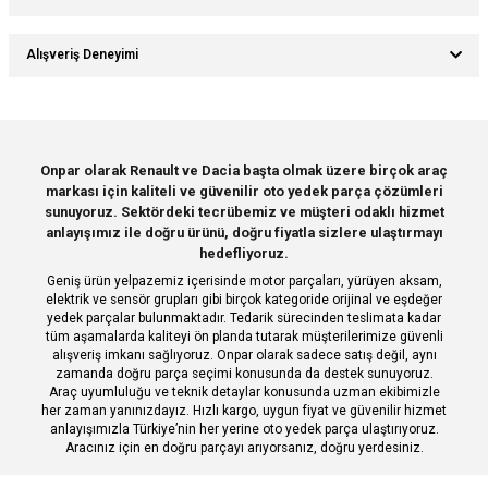
Ürün hakkında henüz soru sorulmamış.
Yorum Yaz
Bu ürünün fiyat bilgisi, resim, ürün açıklamalarında ve diğer konularda
Alışveriş Deneyimi
yetersiz gördüğünüz noktaları öneri formunu kullanarak tarafımıza
Soru Sor
iletebilirsiniz.
Görüş ve önerileriniz için teşekkür ederiz.
Sitemize ilk yorumu siz yapın!
Ürün resmi kalitesiz, bozuk veya görüntülenemiyor.
Onpar olarak Renault ve Dacia başta olmak üzere birçok araç
markası için kaliteli ve güvenilir oto yedek parça çözümleri
Ürün açıklamasında eksik bilgiler bulunuyor.
Deneyimini Paylaş
sunuyoruz. Sektördeki tecrübemiz ve müşteri odaklı hizmet
Ürün bilgilerinde hatalar bulunuyor.
anlayışımız ile doğru ürünü, doğru fiyatla sizlere ulaştırmayı
hedefliyoruz.
Ürün fiyatı diğer sitelerden daha pahalı.
Geniş ürün yelpazemiz içerisinde motor parçaları, yürüyen aksam,
Bu ürüne benzer farklı alternatifler olmalı.
elektrik ve sensör grupları gibi birçok kategoride orijinal ve eşdeğer
yedek parçalar bulunmaktadır. Tedarik sürecinden teslimata kadar
tüm aşamalarda kaliteyi ön planda tutarak müşterilerimize güvenli
alışveriş imkanı sağlıyoruz. Onpar olarak sadece satış değil, aynı
zamanda doğru parça seçimi konusunda da destek sunuyoruz.
Araç uyumluluğu ve teknik detaylar konusunda uzman ekibimizle
her zaman yanınızdayız. Hızlı kargo, uygun fiyat ve güvenilir hizmet
Gönder
anlayışımızla Türkiye’nin her yerine oto yedek parça ulaştırıyoruz.
Aracınız için en doğru parçayı arıyorsanız, doğru yerdesiniz.