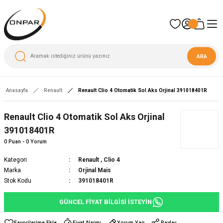
ARA
Anasayfa
Renault
Renault Clio 4 Otomatik Sol Aks Orjinal 391018401R
Renault Clio 4 Otomatik Sol Aks Orjinal
391018401R
0 Puan - 0 Yorum
Kategori
Renault
,
Clio 4
Marka
Orjinal Mais
Stok Kodu
391018401R
GÜNCEL FİYAT BİLGİSİ İSTEYİN
Fiyat Alarmı
Yorum Yap
Paylaş