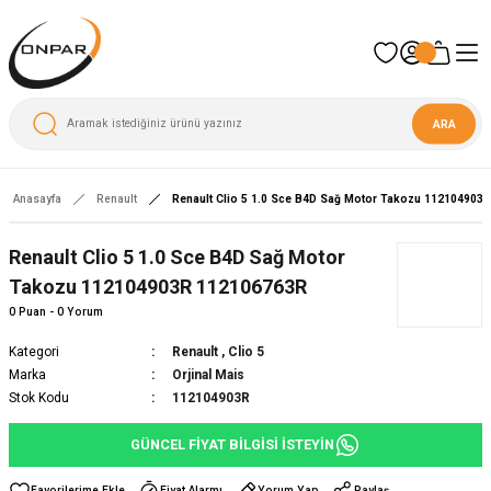
ARA
Anasayfa
Renault
Renault Clio 5 1.0 Sce B4D Sağ Motor Takozu 112104903
Renault Clio 5 1.0 Sce B4D Sağ Motor
Takozu 112104903R 112106763R
0 Puan - 0 Yorum
Kategori
Renault
,
Clio 5
Marka
Orjinal Mais
Stok Kodu
112104903R
GÜNCEL FİYAT BİLGİSİ İSTEYİN
Fiyat Alarmı
Yorum Yap
Paylaş