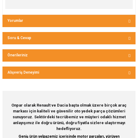
Yorumlar
Soru & Cevap
Bu ürüne ilk yorumu siz yapın!
Önerileriniz
Ürün hakkında henüz soru sorulmamış.
Yorum Yaz
Bu ürünün fiyat bilgisi, resim, ürün açıklamalarında ve diğer
Alışveriş Deneyimi
konularda yetersiz gördüğünüz noktaları öneri formunu
Soru Sor
kullanarak tarafımıza iletebilirsiniz.
Görüş ve önerileriniz için teşekkür ederiz.
Sitemize ilk yorumu siz yapın!
Ürün resmi kalitesiz, bozuk veya görüntülenemiyor.
Onpar olarak Renault ve Dacia başta olmak üzere birçok araç
markası için kaliteli ve güvenilir oto yedek parça çözümleri
Ürün açıklamasında eksik bilgiler bulunuyor.
Deneyimini Paylaş
sunuyoruz. Sektördeki tecrübemiz ve müşteri odaklı hizmet
Ürün bilgilerinde hatalar bulunuyor.
anlayışımız ile doğru ürünü, doğru fiyatla sizlere ulaştırmayı
hedefliyoruz.
Ürün fiyatı diğer sitelerden daha pahalı.
Geniş ürün yelpazemiz içerisinde motor parçaları, yürüyen
Bu ürüne benzer farklı alternatifler olmalı.