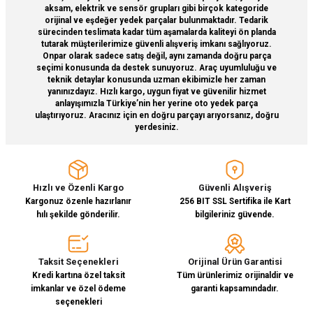
aksam, elektrik ve sensör grupları gibi birçok kategoride
orijinal ve eşdeğer yedek parçalar bulunmaktadır. Tedarik
sürecinden teslimata kadar tüm aşamalarda kaliteyi ön planda
tutarak müşterilerimize güvenli alışveriş imkanı sağlıyoruz.
Onpar olarak sadece satış değil, aynı zamanda doğru parça
seçimi konusunda da destek sunuyoruz. Araç uyumluluğu ve
teknik detaylar konusunda uzman ekibimizle her zaman
Gönder
yanınızdayız. Hızlı kargo, uygun fiyat ve güvenilir hizmet
anlayışımızla Türkiye’nin her yerine oto yedek parça
ulaştırıyoruz. Aracınız için en doğru parçayı arıyorsanız, doğru
yerdesiniz.
Hızlı ve Özenli Kargo
Güvenli Alışveriş
Kargonuz özenle hazırlanır
256 BIT SSL Sertifika ile Kart
hılı şekilde gönderilir.
bilgileriniz güvende.
Taksit Seçenekleri
Orijinal Ürün Garantisi
Kredi kartına özel taksit
Tüm ürünlerimiz orijinaldir ve
imkanlar ve özel ödeme
garanti kapsamındadır.
seçenekleri