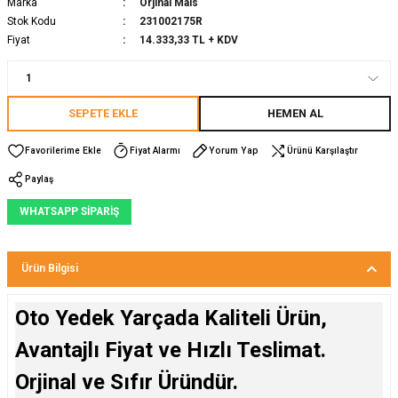
Marka
Orjinal Mais
Stok Kodu
231002175R
Fiyat
14.333,33 TL + KDV
SEPETE EKLE
HEMEN AL
Fiyat Alarmı
Yorum Yap
Ürünü Karşılaştır
Paylaş
WHATSAPP SİPARİŞ
Ürün Bilgisi
Oto Yedek Yarçada Kaliteli Ürün,
Avantajlı Fiyat ve Hızlı Teslimat.
Orjinal ve Sıfır Üründür.