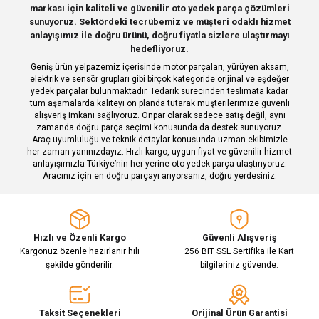
markası için kaliteli ve güvenilir oto yedek parça çözümleri
Ürün açıklamasında eksik bilgiler bulunuyor.
Deneyimini Paylaş
sunuyoruz. Sektördeki tecrübemiz ve müşteri odaklı hizmet
Ürün bilgilerinde hatalar bulunuyor.
anlayışımız ile doğru ürünü, doğru fiyatla sizlere ulaştırmayı
hedefliyoruz.
Ürün fiyatı diğer sitelerden daha pahalı.
Geniş ürün yelpazemiz içerisinde motor parçaları, yürüyen aksam,
Bu ürüne benzer farklı alternatifler olmalı.
elektrik ve sensör grupları gibi birçok kategoride orijinal ve eşdeğer
yedek parçalar bulunmaktadır. Tedarik sürecinden teslimata kadar
tüm aşamalarda kaliteyi ön planda tutarak müşterilerimize güvenli
alışveriş imkanı sağlıyoruz. Onpar olarak sadece satış değil, aynı
zamanda doğru parça seçimi konusunda da destek sunuyoruz.
Araç uyumluluğu ve teknik detaylar konusunda uzman ekibimizle
her zaman yanınızdayız. Hızlı kargo, uygun fiyat ve güvenilir hizmet
Gönder
anlayışımızla Türkiye’nin her yerine oto yedek parça ulaştırıyoruz.
Aracınız için en doğru parçayı arıyorsanız, doğru yerdesiniz.
Hızlı ve Özenli Kargo
Güvenli Alışveriş
Kargonuz özenle hazırlanır hılı
256 BIT SSL Sertifika ile Kart
şekilde gönderilir.
bilgileriniz güvende.
Taksit Seçenekleri
Orijinal Ürün Garantisi