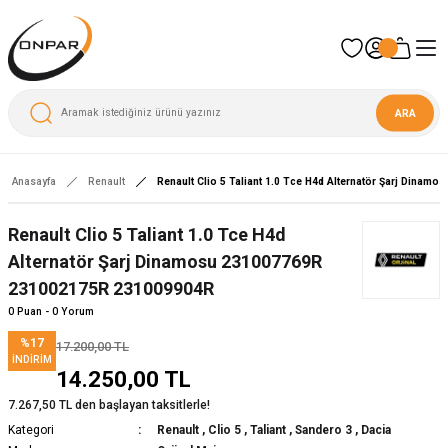
ARA
Anasayfa
Renault
Renault Clio 5 Taliant 1.0 Tce H4d Alternatör Şarj Dina
Renault Clio 5 Taliant 1.0 Tce H4d
Alternatör Şarj Dinamosu 231007769R
231002175R 231009904R
0 Puan - 0 Yorum
%17
17.200,00 TL
İNDIRIM
14.250,00 TL
7.267,50 TL den başlayan taksitlerle!
Kategori
Renault
,
Clio 5
,
Taliant
,
Sandero 3
,
Dacia