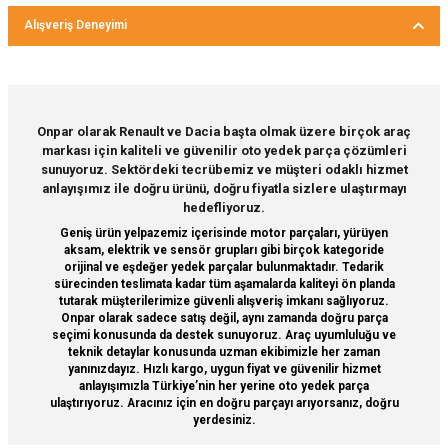
Bu ürünün fiyat bilgisi, resim, ürün açıklamalarında ve diğer
Alışveriş Deneyimi
konularda yetersiz gördüğünüz noktaları öneri formunu
kullanarak tarafımıza iletebilirsiniz.
Görüş ve önerileriniz için teşekkür ederiz.
Sitemize ilk yorumu siz yapın!
Ürün resmi kalitesiz, bozuk veya görüntülenemiyor.
Onpar olarak Renault ve Dacia başta olmak üzere birçok araç
markası için kaliteli ve güvenilir oto yedek parça çözümleri
Ürün açıklamasında eksik bilgiler bulunuyor.
Deneyimini Paylaş
sunuyoruz. Sektördeki tecrübemiz ve müşteri odaklı hizmet
Ürün bilgilerinde hatalar bulunuyor.
anlayışımız ile doğru ürünü, doğru fiyatla sizlere ulaştırmayı
hedefliyoruz.
Ürün fiyatı diğer sitelerden daha pahalı.
Geniş ürün yelpazemiz içerisinde motor parçaları, yürüyen
Bu ürüne benzer farklı alternatifler olmalı.
aksam, elektrik ve sensör grupları gibi birçok kategoride
orijinal ve eşdeğer yedek parçalar bulunmaktadır. Tedarik
sürecinden teslimata kadar tüm aşamalarda kaliteyi ön planda
tutarak müşterilerimize güvenli alışveriş imkanı sağlıyoruz.
Onpar olarak sadece satış değil, aynı zamanda doğru parça
seçimi konusunda da destek sunuyoruz. Araç uyumluluğu ve
teknik detaylar konusunda uzman ekibimizle her zaman
Gönder
yanınızdayız. Hızlı kargo, uygun fiyat ve güvenilir hizmet
anlayışımızla Türkiye’nin her yerine oto yedek parça
ulaştırıyoruz. Aracınız için en doğru parçayı arıyorsanız, doğru
yerdesiniz.