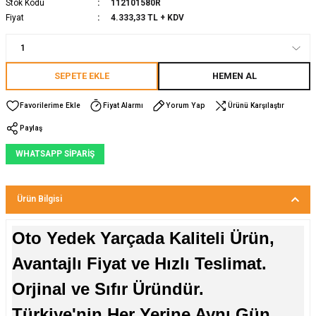
Stok Kodu
112101580R
Fiyat
4.333,33 TL + KDV
SEPETE EKLE
HEMEN AL
Fiyat Alarmı
Yorum Yap
Ürünü Karşılaştır
Paylaş
WHATSAPP SİPARİŞ
Ürün Bilgisi
Oto Yedek Yarçada Kaliteli Ürün,
Avantajlı Fiyat ve Hızlı Teslimat.
Orjinal ve Sıfır Üründür.
Türkiye'nin Her Yerine Aynı Gün