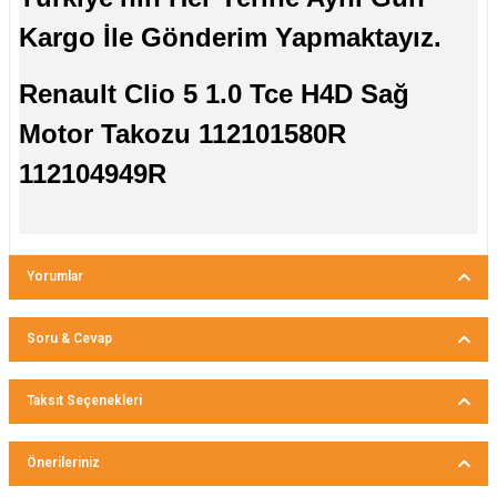
Kargo İle Gönderim Yapmaktayız.
Renault Clio 5 1.0 Tce H4D Sağ
Motor Takozu 112101580R
112104949R
Yorumlar
Soru & Cevap
Bu ürüne ilk yorumu siz yapın!
Taksit Seçenekleri
Ürün hakkında henüz soru sorulmamış.
Yorum Yaz
Önerileriniz
Soru Sor