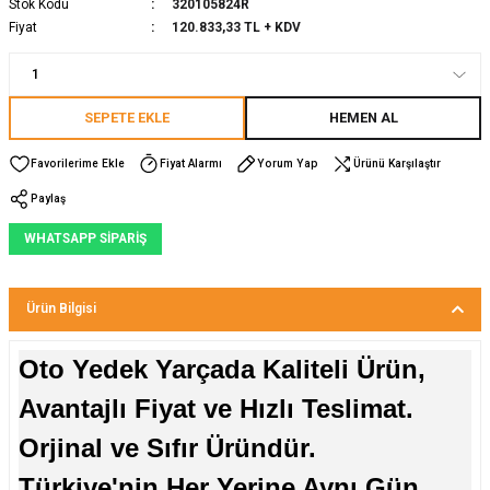
Stok Kodu
320105824R
Fiyat
120.833,33 TL + KDV
SEPETE EKLE
HEMEN AL
Fiyat Alarmı
Yorum Yap
Ürünü Karşılaştır
Paylaş
WHATSAPP SİPARİŞ
Ürün Bilgisi
Oto Yedek Yarçada Kaliteli Ürün,
Avantajlı Fiyat ve Hızlı Teslimat.
Orjinal ve Sıfır Üründür.
Türkiye'nin Her Yerine Aynı Gün