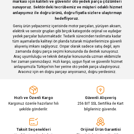
markası için kaliteli ve güvenilir oto yedek parça çözümleri
Ürün açıklamasında eksik bilgiler bulunuyor.
Deneyimini Paylaş
sunuyoruz. Sektördeki tecrübemiz ve müşteri odaklı hizmet
Ürün bilgilerinde hatalar bulunuyor.
anlayışımız ile doğru ürünü, doğru fiyatla sizlere ulaştırmayı
hedefliyoruz.
Ürün fiyatı diğer sitelerden daha pahalı.
Geniş ürün yelpazemiz içerisinde motor parçaları, yürüyen aksam,
Bu ürüne benzer farklı alternatifler olmalı.
elektrik ve sensör grupları gibi birçok kategoride orijinal ve eşdeğer
yedek parçalar bulunmaktadır. Tedarik sürecinden teslimata kadar
tüm aşamalarda kaliteyi ön planda tutarak müşterilerimize güvenli
alışveriş imkanı sağlıyoruz. Onpar olarak sadece satış değil, aynı
zamanda doğru parça seçimi konusunda da destek sunuyoruz.
Araç uyumluluğu ve teknik detaylar konusunda uzman ekibimizle
her zaman yanınızdayız. Hızlı kargo, uygun fiyat ve güvenilir hizmet
Gönder
anlayışımızla Türkiye’nin her yerine oto yedek parça ulaştırıyoruz.
Aracınız için en doğru parçayı arıyorsanız, doğru yerdesiniz.
Hızlı ve Özenli Kargo
Güvenli Alışveriş
Kargonuz özenle hazırlanır hılı
256 BIT SSL Sertifika ile Kart
şekilde gönderilir.
bilgileriniz güvende.
Taksit Seçenekleri
Orijinal Ürün Garantisi