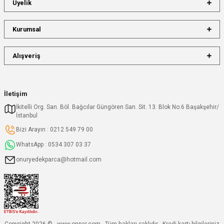
Üyelik
Kurumsal
Alışveriş
İletişim
İkitelli Org. San. Böl. Bağcılar Güngören San. Sit. 13. Blok No:6 Başakşehir/
İstanbul
Bizi Arayın : 0212 549 79 00
WhatsApp : 0534 307 03 37
onuryedekparca@hotmail.com
Copyright 2026 © - www.onpar.com - Tüm hakları saklıdır - Kredi kartı bilgileriniz