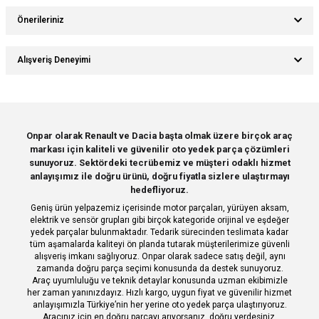
Önerileriniz
Ürün hakkında henüz soru sorulmamış.
Yorum Yaz
Bu ürünün fiyat bilgisi, resim, ürün açıklamalarında ve diğer konularda
Alışveriş Deneyimi
yetersiz gördüğünüz noktaları öneri formunu kullanarak tarafımıza
Soru Sor
iletebilirsiniz.
Görüş ve önerileriniz için teşekkür ederiz.
Sitemize ilk yorumu siz yapın!
Ürün resmi kalitesiz, bozuk veya görüntülenemiyor.
Onpar olarak Renault ve Dacia başta olmak üzere birçok araç
markası için kaliteli ve güvenilir oto yedek parça çözümleri
Ürün açıklamasında eksik bilgiler bulunuyor.
Deneyimini Paylaş
sunuyoruz. Sektördeki tecrübemiz ve müşteri odaklı hizmet
Ürün bilgilerinde hatalar bulunuyor.
anlayışımız ile doğru ürünü, doğru fiyatla sizlere ulaştırmayı
hedefliyoruz.
Ürün fiyatı diğer sitelerden daha pahalı.
Geniş ürün yelpazemiz içerisinde motor parçaları, yürüyen aksam,
Bu ürüne benzer farklı alternatifler olmalı.
elektrik ve sensör grupları gibi birçok kategoride orijinal ve eşdeğer
yedek parçalar bulunmaktadır. Tedarik sürecinden teslimata kadar
tüm aşamalarda kaliteyi ön planda tutarak müşterilerimize güvenli
alışveriş imkanı sağlıyoruz. Onpar olarak sadece satış değil, aynı
zamanda doğru parça seçimi konusunda da destek sunuyoruz.
Araç uyumluluğu ve teknik detaylar konusunda uzman ekibimizle
her zaman yanınızdayız. Hızlı kargo, uygun fiyat ve güvenilir hizmet
Gönder
anlayışımızla Türkiye’nin her yerine oto yedek parça ulaştırıyoruz.
Aracınız için en doğru parçayı arıyorsanız, doğru yerdesiniz.