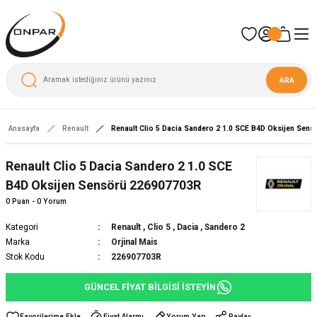
ARA
Anasayfa
Renault
Renault Clio 5 Dacia Sandero 2 1.0 SCE B4D Oksijen Sen
Yeni
Renault Clio 5 Dacia Sandero 2 1.0 SCE
B4D Oksijen Sensörü 226907703R
0 Puan - 0 Yorum
Kategori
Renault
,
Clio 5
,
Dacia
,
Sandero 2
Marka
Orjinal Mais
Stok Kodu
226907703R
GÜNCEL FİYAT BİLGİSİ İSTEYİN
Fiyat Alarmı
Yorum Yap
Paylaş