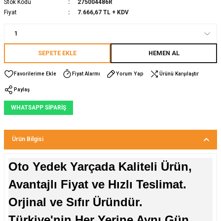
Stok Kodu
275004486R
Fiyat
7.666,67 TL + KDV
SEPETE EKLE
HEMEN AL
Fiyat Alarmı
Yorum Yap
Ürünü Karşılaştır
Paylaş
WHATSAPP SİPARİŞ
Ürün Bilgisi
Oto Yedek Yarçada Kaliteli Ürün,
Avantajlı Fiyat ve Hızlı Teslimat.
Orjinal ve Sıfır Üründür.
Türkiye'nin Her Yerine Aynı Gün