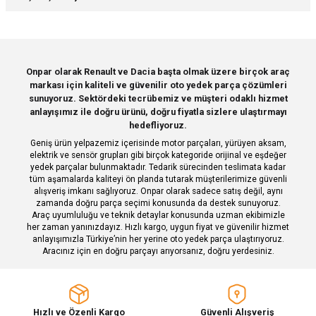
yetersiz gördüğünüz noktaları öneri formunu kullanarak tarafımıza
iletebilirsiniz.
Görüş ve önerileriniz için teşekkür ederiz.
Sitemize ilk yorumu siz yapın!
Ürün resmi kalitesiz, bozuk veya görüntülenemiyor.
Onpar olarak Renault ve Dacia başta olmak üzere birçok araç
markası için kaliteli ve güvenilir oto yedek parça çözümleri
Ürün açıklamasında eksik bilgiler bulunuyor.
Deneyimini Paylaş
sunuyoruz. Sektördeki tecrübemiz ve müşteri odaklı hizmet
Ürün bilgilerinde hatalar bulunuyor.
anlayışımız ile doğru ürünü, doğru fiyatla sizlere ulaştırmayı
hedefliyoruz.
Ürün fiyatı diğer sitelerden daha pahalı.
Geniş ürün yelpazemiz içerisinde motor parçaları, yürüyen aksam,
Bu ürüne benzer farklı alternatifler olmalı.
elektrik ve sensör grupları gibi birçok kategoride orijinal ve eşdeğer
yedek parçalar bulunmaktadır. Tedarik sürecinden teslimata kadar
tüm aşamalarda kaliteyi ön planda tutarak müşterilerimize güvenli
alışveriş imkanı sağlıyoruz. Onpar olarak sadece satış değil, aynı
zamanda doğru parça seçimi konusunda da destek sunuyoruz.
Araç uyumluluğu ve teknik detaylar konusunda uzman ekibimizle
her zaman yanınızdayız. Hızlı kargo, uygun fiyat ve güvenilir hizmet
Gönder
anlayışımızla Türkiye’nin her yerine oto yedek parça ulaştırıyoruz.
Aracınız için en doğru parçayı arıyorsanız, doğru yerdesiniz.
Hızlı ve Özenli Kargo
Güvenli Alışveriş