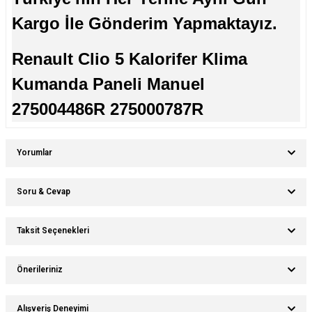
Kargo İle Gönderim Yapmaktayız.
Renault Clio 5 Kalorifer Klima
Kumanda Paneli Manuel
275004486R 275000787R
Yorumlar
Soru & Cevap
Bu ürüne ilk yorumu siz yapın!
Taksit Seçenekleri
Ürün hakkında henüz soru sorulmamış.
Yorum Yaz
Önerileriniz
Soru Sor
Bu ürünün fiyat bilgisi, resim, ürün açıklamalarında ve diğer konularda
Alışveriş Deneyimi