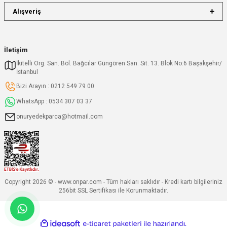
Alışveriş
İletişim
İkitelli Org. San. Böl. Bağcılar Güngören San. Sit. 13. Blok No:6 Başakşehir/
İstanbul
Bizi Arayın : 0212 549 79 00
WhatsApp : 0534 307 03 37
onuryedekparca@hotmail.com
Copyright 2026 © - www.onpar.com - Tüm hakları saklıdır - Kredi kartı bilgileriniz
256bit SSL Sertifikası ile Korunmaktadır.
ideasoft
ile
e-