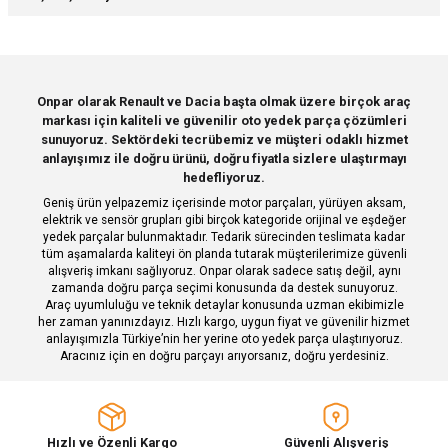
yetersiz gördüğünüz noktaları öneri formunu kullanarak tarafımıza
iletebilirsiniz.
Görüş ve önerileriniz için teşekkür ederiz.
Sitemize ilk yorumu siz yapın!
Ürün resmi kalitesiz, bozuk veya görüntülenemiyor.
Onpar olarak Renault ve Dacia başta olmak üzere birçok araç
markası için kaliteli ve güvenilir oto yedek parça çözümleri
Ürün açıklamasında eksik bilgiler bulunuyor.
Deneyimini Paylaş
sunuyoruz. Sektördeki tecrübemiz ve müşteri odaklı hizmet
Ürün bilgilerinde hatalar bulunuyor.
anlayışımız ile doğru ürünü, doğru fiyatla sizlere ulaştırmayı
hedefliyoruz.
Ürün fiyatı diğer sitelerden daha pahalı.
Geniş ürün yelpazemiz içerisinde motor parçaları, yürüyen aksam,
Bu ürüne benzer farklı alternatifler olmalı.
elektrik ve sensör grupları gibi birçok kategoride orijinal ve eşdeğer
yedek parçalar bulunmaktadır. Tedarik sürecinden teslimata kadar
tüm aşamalarda kaliteyi ön planda tutarak müşterilerimize güvenli
alışveriş imkanı sağlıyoruz. Onpar olarak sadece satış değil, aynı
zamanda doğru parça seçimi konusunda da destek sunuyoruz.
Araç uyumluluğu ve teknik detaylar konusunda uzman ekibimizle
her zaman yanınızdayız. Hızlı kargo, uygun fiyat ve güvenilir hizmet
Gönder
anlayışımızla Türkiye’nin her yerine oto yedek parça ulaştırıyoruz.
Aracınız için en doğru parçayı arıyorsanız, doğru yerdesiniz.
Hızlı ve Özenli Kargo
Güvenli Alışveriş