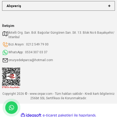
Alışveriş
İletişim
İkitelli Org. San. Böl. Bağcılar Güngören San. Sit. 13. Blok No:6 Başakşehir/
İstanbul
Bizi Arayın : 0212 549 79 00
WhatsApp : 0534 307 03 37
onuryedekparca@hotmail.com
Copyright 2026 © - www.onpar.com - Tüm hakları saklıdır - Kredi kartı bilgileriniz
256bit SSL Sertifikası ile Korunmaktadır.
ideasoft
ile
e-