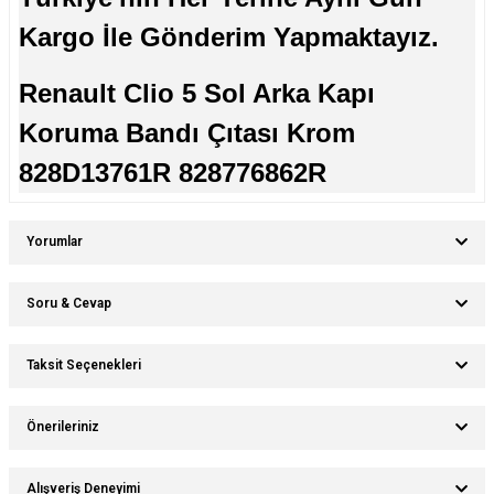
Kargo İle Gönderim Yapmaktayız.
Renault Clio 5 Sol Arka Kapı
Koruma Bandı Çıtası Krom
828D13761R 828776862R
Yorumlar
Soru & Cevap
Bu ürüne ilk yorumu siz yapın!
Taksit Seçenekleri
Ürün hakkında henüz soru sorulmamış.
Yorum Yaz
Önerileriniz
Soru Sor
Bu ürünün fiyat bilgisi, resim, ürün açıklamalarında ve diğer konularda
Alışveriş Deneyimi