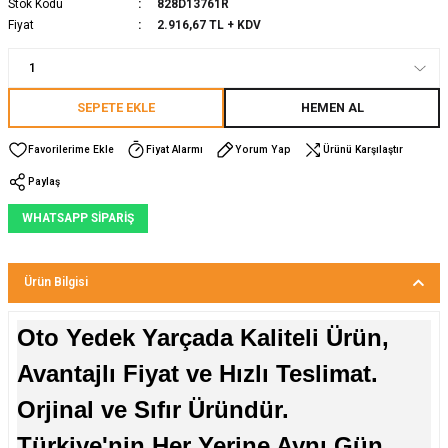
Stok Kodu
828D13761R
Fiyat
2.916,67 TL + KDV
SEPETE EKLE
HEMEN AL
Fiyat Alarmı
Yorum Yap
Ürünü Karşılaştır
Paylaş
WHATSAPP SİPARİŞ
Ürün Bilgisi
Oto Yedek Yarçada Kaliteli Ürün,
Avantajlı Fiyat ve Hızlı Teslimat.
Orjinal ve Sıfır Üründür.
Türkiye'nin Her Yerine Aynı Gün