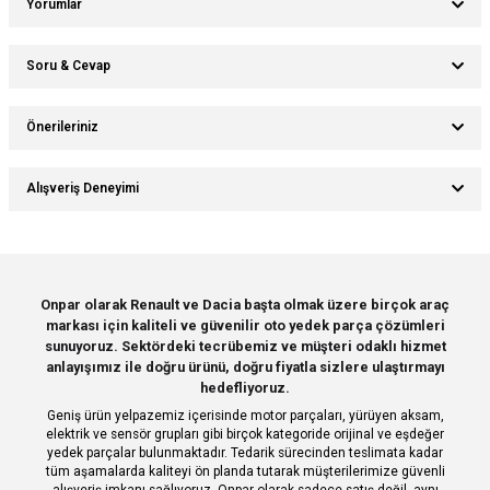
Yorumlar
Soru & Cevap
Bu ürüne ilk yorumu siz yapın!
Önerileriniz
Ürün hakkında henüz soru sorulmamış.
Yorum Yaz
Bu ürünün fiyat bilgisi, resim, ürün açıklamalarında ve diğer konularda
Alışveriş Deneyimi
yetersiz gördüğünüz noktaları öneri formunu kullanarak tarafımıza
Soru Sor
iletebilirsiniz.
Görüş ve önerileriniz için teşekkür ederiz.
Sitemize ilk yorumu siz yapın!
Ürün resmi kalitesiz, bozuk veya görüntülenemiyor.
Onpar olarak Renault ve Dacia başta olmak üzere birçok araç
markası için kaliteli ve güvenilir oto yedek parça çözümleri
Ürün açıklamasında eksik bilgiler bulunuyor.
Deneyimini Paylaş
sunuyoruz. Sektördeki tecrübemiz ve müşteri odaklı hizmet
Ürün bilgilerinde hatalar bulunuyor.
anlayışımız ile doğru ürünü, doğru fiyatla sizlere ulaştırmayı
hedefliyoruz.
Ürün fiyatı diğer sitelerden daha pahalı.
Geniş ürün yelpazemiz içerisinde motor parçaları, yürüyen aksam,
Bu ürüne benzer farklı alternatifler olmalı.
elektrik ve sensör grupları gibi birçok kategoride orijinal ve eşdeğer
yedek parçalar bulunmaktadır. Tedarik sürecinden teslimata kadar
tüm aşamalarda kaliteyi ön planda tutarak müşterilerimize güvenli
alışveriş imkanı sağlıyoruz. Onpar olarak sadece satış değil, aynı