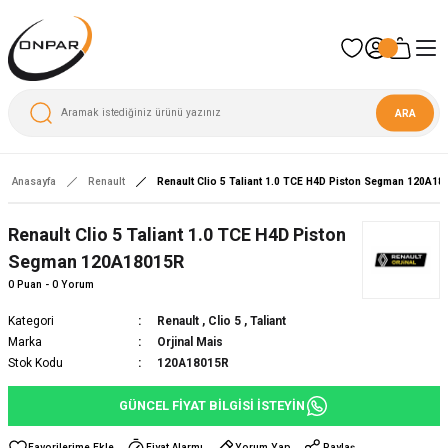
ARA
Anasayfa
Renault
Renault Clio 5 Taliant 1.0 TCE H4D Piston Segman 120A18
Yeni
Renault Clio 5 Taliant 1.0 TCE H4D Piston
Segman 120A18015R
0 Puan - 0 Yorum
Kategori
Renault
,
Clio 5
,
Taliant
Marka
Orjinal Mais
Stok Kodu
120A18015R
GÜNCEL FİYAT BİLGİSİ İSTEYİN
Fiyat Alarmı
Yorum Yap
Paylaş