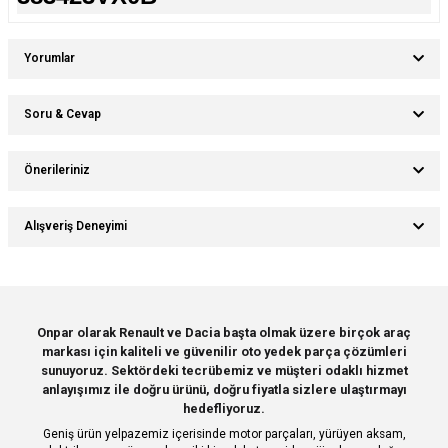
Yorumlar
Soru & Cevap
Bu ürüne ilk yorumu siz yapın!
Önerileriniz
Ürün hakkında henüz soru sorulmamış.
Yorum Yaz
Bu ürünün fiyat bilgisi, resim, ürün açıklamalarında ve diğer konularda
Alışveriş Deneyimi
yetersiz gördüğünüz noktaları öneri formunu kullanarak tarafımıza
Soru Sor
iletebilirsiniz.
Görüş ve önerileriniz için teşekkür ederiz.
Sitemize ilk yorumu siz yapın!
Ürün resmi kalitesiz, bozuk veya görüntülenemiyor.
Onpar olarak Renault ve Dacia başta olmak üzere birçok araç
markası için kaliteli ve güvenilir oto yedek parça çözümleri
Ürün açıklamasında eksik bilgiler bulunuyor.
Deneyimini Paylaş
sunuyoruz. Sektördeki tecrübemiz ve müşteri odaklı hizmet
Ürün bilgilerinde hatalar bulunuyor.
anlayışımız ile doğru ürünü, doğru fiyatla sizlere ulaştırmayı
hedefliyoruz.
Ürün fiyatı diğer sitelerden daha pahalı.
Geniş ürün yelpazemiz içerisinde motor parçaları, yürüyen aksam,
Bu ürüne benzer farklı alternatifler olmalı.