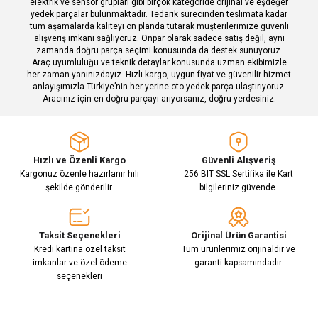
elektrik ve sensör grupları gibi birçok kategoride orijinal ve eşdeğer
yedek parçalar bulunmaktadır. Tedarik sürecinden teslimata kadar
tüm aşamalarda kaliteyi ön planda tutarak müşterilerimize güvenli
alışveriş imkanı sağlıyoruz. Onpar olarak sadece satış değil, aynı
zamanda doğru parça seçimi konusunda da destek sunuyoruz.
Araç uyumluluğu ve teknik detaylar konusunda uzman ekibimizle
her zaman yanınızdayız. Hızlı kargo, uygun fiyat ve güvenilir hizmet
Gönder
anlayışımızla Türkiye’nin her yerine oto yedek parça ulaştırıyoruz.
Aracınız için en doğru parçayı arıyorsanız, doğru yerdesiniz.
Hızlı ve Özenli Kargo
Güvenli Alışveriş
Kargonuz özenle hazırlanır hılı
256 BIT SSL Sertifika ile Kart
şekilde gönderilir.
bilgileriniz güvende.
Taksit Seçenekleri
Orijinal Ürün Garantisi
Kredi kartına özel taksit
Tüm ürünlerimiz orijinaldir ve
imkanlar ve özel ödeme
garanti kapsamındadır.
seçenekleri
E-Bülten Aboneliği