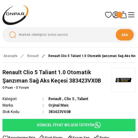
ARA
Anasayfa
Renault
Renault Clio 5 Taliant 1.0 Otomatik Şanzıman Sağ Aks Ke
Yeni
Renault Clio 5 Taliant 1.0 Otomatik
Şanzıman Sağ Aks Keçesi 383423VX0B
0 Puan - 0 Yorum
Kategori
Renault
,
Clio 5
,
Taliant
Marka
Orjinal Mais
Stok Kodu
383423VX0B
GÜNCEL FİYAT BİLGİSİ İSTEYİN
Fiyat Alarmı
Yorum Yap
Paylaş