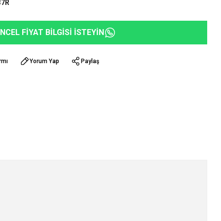
37R
NCEL FİYAT BİLGİSİ İSTEYİN
rmı
Yorum Yap
Paylaş