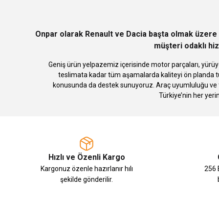
Ürün bilgilerinde hatalar bulunuyor.
Ürün fiyatı diğer sitelerden daha pahalı.
Bu ürüne benzer farklı alternatifler olmalı.
Onpar olarak Renault ve Dacia başta olmak üzere 
müşteri odaklı hiz
Geniş ürün yelpazemiz içerisinde motor parçaları, yürüye
teslimata kadar tüm aşamalarda kaliteyi ön planda tu
konusunda da destek sunuyoruz. Araç uyumluluğu ve te
Türkiye’nin her yeri
Hızlı ve Özenli Kargo
Kargonuz özenle hazırlanır hılı
256 B
şekilde gönderilir.