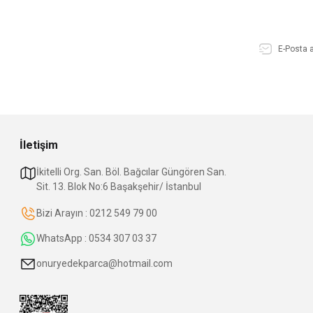
İletişim
İkitelli Org. San. Böl. Bağcılar Güngören San.
Sit. 13. Blok No:6 Başakşehir/ İstanbul
Bizi Arayın : 0212 549 79 00
WhatsApp : 0534 307 03 37
onuryedekparca@hotmail.com