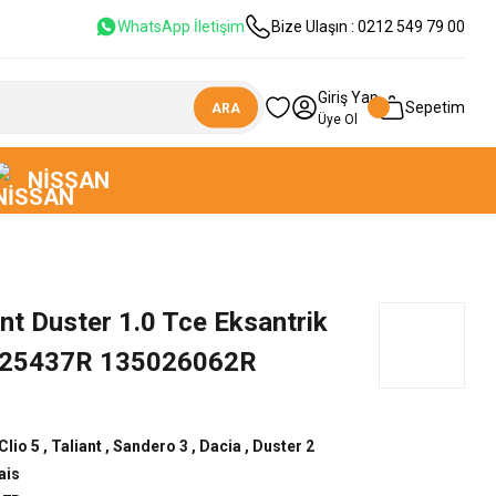
WhatsApp İletişim
Bize Ulaşın : 0212 549 79 00
Giriş Yap
Sepetim
ARA
Üye Ol
NISSAN
ant Duster 1.0 Tce Eksantrik
5025437R 135026062R
Clio 5
,
Taliant
,
Sandero 3
,
Dacia
,
Duster 2
ais