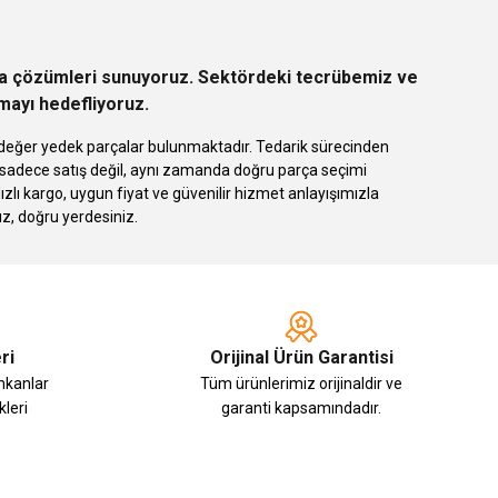
rça çözümleri sunuyoruz. Sektördeki tecrübemiz ve
rmayı hedefliyoruz.
 eşdeğer yedek parçalar bulunmaktadır. Tedarik sürecinden
k sadece satış değil, aynı zamanda doğru parça seçimi
 kargo, uygun fiyat ve güvenilir hizmet anlayışımızla
ız, doğru yerdesiniz.
ri
Orijinal Ürün Garantisi
imkanlar
Tüm ürünlerimiz orijinaldir ve
leri
garanti kapsamındadır.