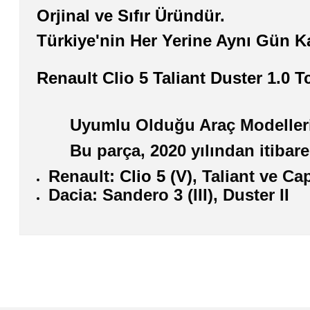
Orjinal ve Sıfır Üründür.
Türkiye'nin Her Yerine Aynı Gün K
Renault Clio 5 Taliant Duster 1.0
Uyumlu Olduğu Araç Modeller
Bu parça, 2020 yılından itibar
Renault:
Clio 5 (V)
, Taliant ve Cap
Dacia: Sandero 3 (III), Duster II
Bu ürünün fiyat bilgisi, resim, ürün açıklamalarında ve diğer konularda
Görüş ve önerileriniz için teşekkür ederiz.
Ürün resmi kalitesiz, bozuk veya görüntülenemiyor.
Ürün açıklamasında eksik bilgiler bulunuyor.