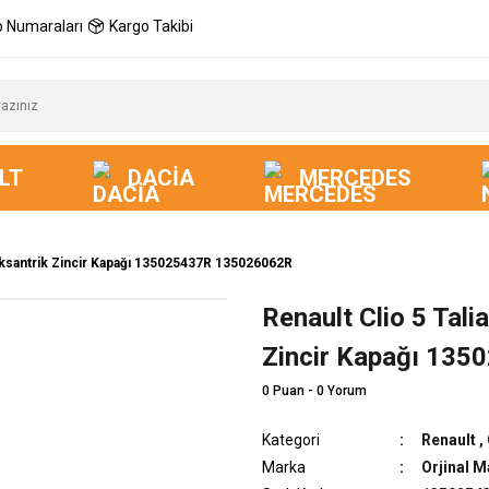
 Numaraları
Kargo Takibi
LT
DACIA
MERCEDES
 Eksantrik Zincir Kapağı 135025437R 135026062R
Renault Clio 5 Tali
Yeni
Zincir Kapağı 13
0 Puan - 0 Yorum
Kategori
Renault
,
Marka
Orjinal M