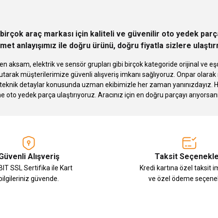
birçok araç markası için kaliteli ve güvenilir oto yedek pa
met anlayışımız ile doğru ürünü, doğru fiyatla sizlere ulaştı
n aksam, elektrik ve sensör grupları gibi birçok kategoride orijinal ve
tarak müşterilerimize güvenli alışveriş imkanı sağlıyoruz. Onpar olara
knik detaylar konusunda uzman ekibimizle her zaman yanınızdayız. Hızlı
Gönder
ne oto yedek parça ulaştırıyoruz. Aracınız için en doğru parçayı arıyorsan
Güvenli Alışveriş
Taksit Seçenekle
IT SSL Sertifika ile Kart
Kredi kartına özel taksit 
bilgileriniz güvende.
ve özel ödeme seçenek