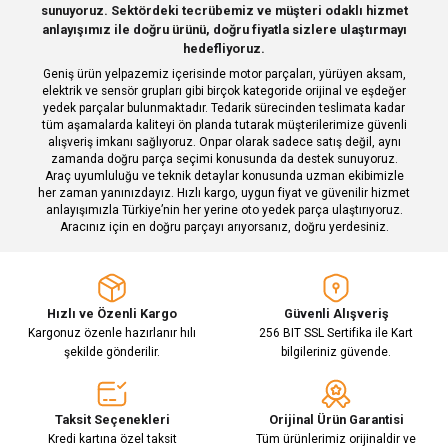
Deneyimini Paylaş
sunuyoruz. Sektördeki tecrübemiz ve müşteri odaklı hizmet
Ürün bilgilerinde hatalar bulunuyor.
anlayışımız ile doğru ürünü, doğru fiyatla sizlere ulaştırmayı
hedefliyoruz.
Ürün fiyatı diğer sitelerden daha pahalı.
Geniş ürün yelpazemiz içerisinde motor parçaları, yürüyen aksam,
Bu ürüne benzer farklı alternatifler olmalı.
elektrik ve sensör grupları gibi birçok kategoride orijinal ve eşdeğer
yedek parçalar bulunmaktadır. Tedarik sürecinden teslimata kadar
tüm aşamalarda kaliteyi ön planda tutarak müşterilerimize güvenli
alışveriş imkanı sağlıyoruz. Onpar olarak sadece satış değil, aynı
zamanda doğru parça seçimi konusunda da destek sunuyoruz.
Araç uyumluluğu ve teknik detaylar konusunda uzman ekibimizle
her zaman yanınızdayız. Hızlı kargo, uygun fiyat ve güvenilir hizmet
Gönder
anlayışımızla Türkiye’nin her yerine oto yedek parça ulaştırıyoruz.
Aracınız için en doğru parçayı arıyorsanız, doğru yerdesiniz.
Hızlı ve Özenli Kargo
Güvenli Alışveriş
Kargonuz özenle hazırlanır hılı
256 BIT SSL Sertifika ile Kart
şekilde gönderilir.
bilgileriniz güvende.
Taksit Seçenekleri
Orijinal Ürün Garantisi
Kredi kartına özel taksit
Tüm ürünlerimiz orijinaldir ve