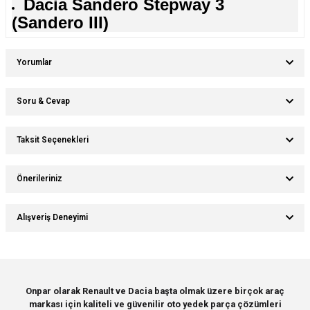
Dacia Sandero Stepway 3
(Sandero III)
Yorumlar
Soru & Cevap
Bu ürüne ilk yorumu siz yapın!
Taksit Seçenekleri
Ürün hakkında henüz soru sorulmamış.
Yorum Yaz
Önerileriniz
Soru Sor
Bu ürünün fiyat bilgisi, resim, ürün açıklamalarında ve diğer konularda
Alışveriş Deneyimi
yetersiz gördüğünüz noktaları öneri formunu kullanarak tarafımıza
iletebilirsiniz.
Görüş ve önerileriniz için teşekkür ederiz.
Sitemize ilk yorumu siz yapın!
Ürün resmi kalitesiz, bozuk veya görüntülenemiyor.
Onpar olarak Renault ve Dacia başta olmak üzere birçok araç
markası için kaliteli ve güvenilir oto yedek parça çözümleri
Ürün açıklamasında eksik bilgiler bulunuyor.