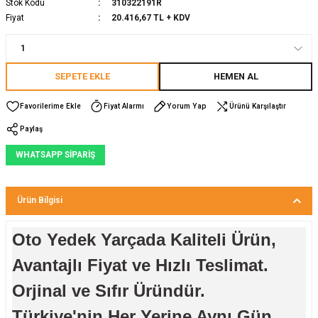
Stok Kodu
310322191R
Fiyat
20.416,67 TL + KDV
SEPETE EKLE
HEMEN AL
Fiyat Alarmı
Yorum Yap
Ürünü Karşılaştır
Paylaş
WHATSAPP SİPARİŞ
Ürün Bilgisi
Oto Yedek Yarçada Kaliteli Ürün,
Avantajlı Fiyat ve Hızlı Teslimat.
Orjinal ve Sıfır Üründür.
Türkiye'nin Her Yerine Aynı Gün