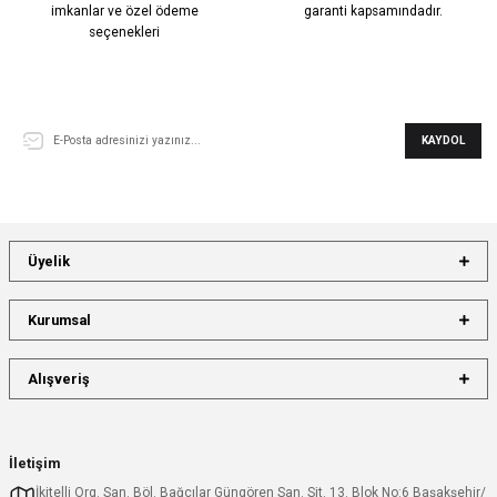
imkanlar ve özel ödeme
garanti kapsamındadır.
seçenekleri
E-Bülten Aboneliği
KAYDOL
Üyelik
Kurumsal
Alışveriş
İletişim
İkitelli Org. San. Böl. Bağcılar Güngören San. Sit. 13. Blok No:6 Başakşehir/