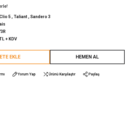
erle!
Clio 5
,
Taliant
,
Sandero 3
ais
73R
 TL + KDV
ETE EKLE
HEMEN AL
rmı
Yorum Yap
Ürünü Karşılaştır
Paylaş