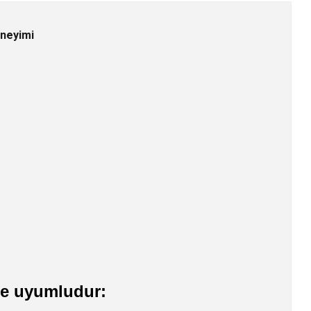
eneyimi
rle uyumludur: