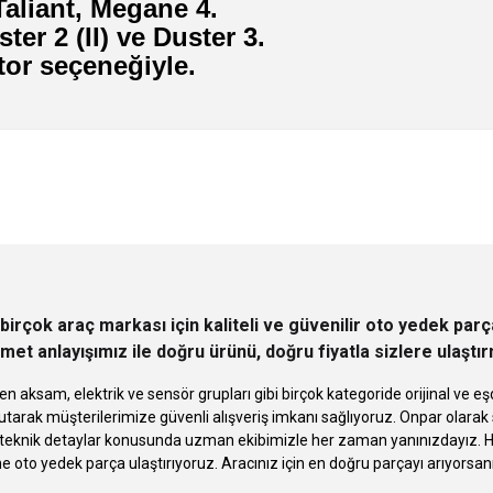
 Taliant, Megane 4.
ter 2 (II) ve Duster 3.
tor seçeneğiyle.
 yetersiz gördüğünüz noktaları öneri formunu kullanarak tarafımıza iletebilirsini
Ürün hakkında henüz soru sorulmamış.
Bu ürüne ilk yorumu siz yapın!
Sitemize ilk yorumu siz yapın!
Deneyimini Paylaş
Yorum Yaz
Soru Sor
birçok araç markası için kaliteli ve güvenilir oto yedek pa
met anlayışımız ile doğru ürünü, doğru fiyatla sizlere ulaştı
n aksam, elektrik ve sensör grupları gibi birçok kategoride orijinal ve
tarak müşterilerimize güvenli alışveriş imkanı sağlıyoruz. Onpar olara
knik detaylar konusunda uzman ekibimizle her zaman yanınızdayız. Hızlı
Gönder
ne oto yedek parça ulaştırıyoruz. Aracınız için en doğru parçayı arıyorsan