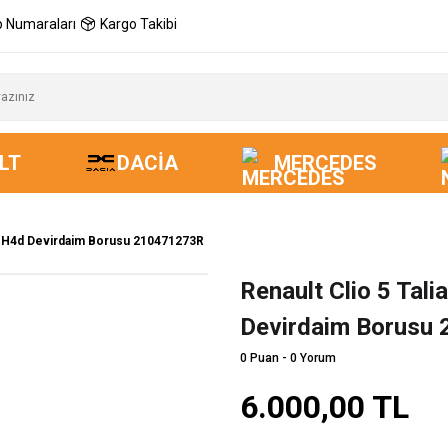
 Numaraları
Kargo Takibi
LT
DACIA
MERCEDES
ce H4d Devirdaim Borusu 210471273R
Renault Clio 5 Tal
Yeni
Devirdaim Borusu
0 Puan - 0 Yorum
6.000,00 TL