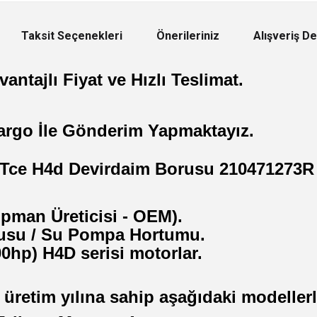
Taksit Seçenekleri
Önerileriniz
Alışveriş D
antajlı Fiyat ve Hızlı Teslimat.
argo İle Gönderim Yapmaktayız.
.0 Tce H4d Devirdaim Borusu 210471273R
kipman Üreticisi - OEM).
rusu / Su Pompa Hortumu.
0hp) H4D serisi motorlar.
ı üretim yılına sahip aşağıdaki modelle