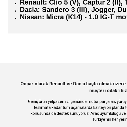
Renault: Clio 5 (V), Captur 2 (II),
Dacia: Sandero 3 (III), Jogger, Dus
Nissan: Micra (K14) - 1.0 IG-T mo
Bu ürünün fiyat bilgisi, resim, ürün açıklamalarında ve diğer konularda
Görüş ve önerileriniz için teşekkür ederiz.
Ürün resmi kalitesiz, bozuk veya görüntülenemiyor.
Ürün açıklamasında eksik bilgiler bulunuyor.
Ürün bilgilerinde hatalar bulunuyor.
Ürün fiyatı diğer sitelerden daha pahalı.
Bu ürüne benzer farklı alternatifler olmalı.
Onpar olarak Renault ve Dacia başta olmak üzere 
müşteri odaklı hiz
Geniş ürün yelpazemiz içerisinde motor parçaları, yürüye
teslimata kadar tüm aşamalarda kaliteyi ön planda tu
konusunda da destek sunuyoruz. Araç uyumluluğu ve te
Türkiye’nin her yeri