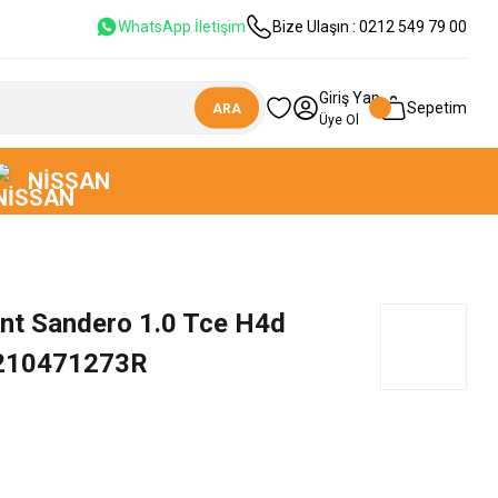
WhatsApp İletişim
Bize Ulaşın : 0212 549 79 00
Giriş Yap
Sepetim
ARA
Üye Ol
NISSAN
iant Sandero 1.0 Tce H4d
 210471273R