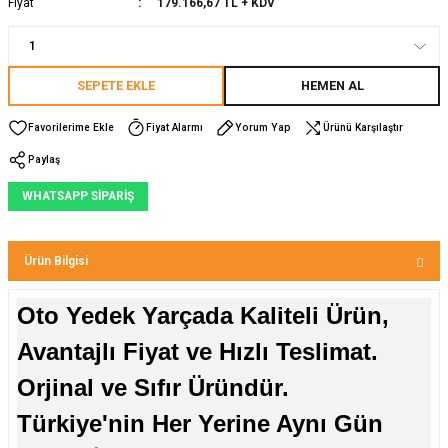
Fiyat
179.166,67 TL + KDV
SEPETE EKLE
HEMEN AL
Fiyat Alarmı
Yorum Yap
Ürünü Karşılaştır
Paylaş
WHATSAPP SİPARİŞ
Ürün Bilgisi
Oto Yedek Yarçada Kaliteli Ürün,
Avantajlı Fiyat ve Hızlı Teslimat.
Orjinal ve Sıfır Üründür.
Türkiye'nin Her Yerine Aynı Gün