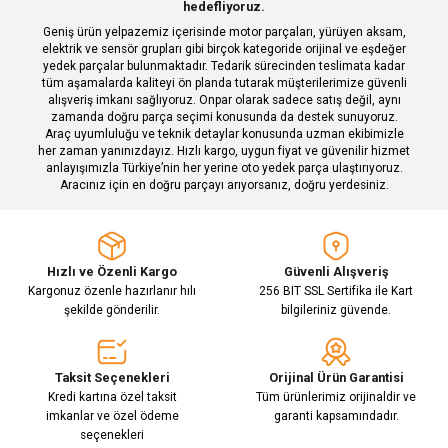
hedefliyoruz.
Ürün fiyatı diğer sitelerden daha pahalı.
Geniş ürün yelpazemiz içerisinde motor parçaları, yürüyen aksam,
Bu ürüne benzer farklı alternatifler olmalı.
elektrik ve sensör grupları gibi birçok kategoride orijinal ve eşdeğer
yedek parçalar bulunmaktadır. Tedarik sürecinden teslimata kadar
tüm aşamalarda kaliteyi ön planda tutarak müşterilerimize güvenli
alışveriş imkanı sağlıyoruz. Onpar olarak sadece satış değil, aynı
zamanda doğru parça seçimi konusunda da destek sunuyoruz.
Araç uyumluluğu ve teknik detaylar konusunda uzman ekibimizle
her zaman yanınızdayız. Hızlı kargo, uygun fiyat ve güvenilir hizmet
Gönder
anlayışımızla Türkiye’nin her yerine oto yedek parça ulaştırıyoruz.
Aracınız için en doğru parçayı arıyorsanız, doğru yerdesiniz.
Hızlı ve Özenli Kargo
Güvenli Alışveriş
Kargonuz özenle hazırlanır hılı
256 BIT SSL Sertifika ile Kart
şekilde gönderilir.
bilgileriniz güvende.
Taksit Seçenekleri
Orijinal Ürün Garantisi
Kredi kartına özel taksit
Tüm ürünlerimiz orijinaldir ve
imkanlar ve özel ödeme
garanti kapsamındadır.
seçenekleri