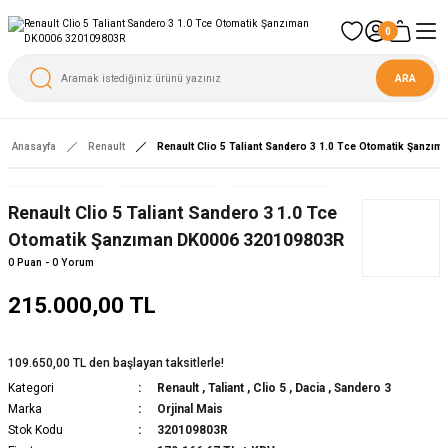
0
ARA
Anasayfa
Renault
Renault Clio 5 Taliant Sandero 3 1.0 Tce Otomatik Şanzı
Yeni
Renault Clio 5 Taliant Sandero 3 1.0 Tce
Otomatik Şanzıman DK0006 320109803R
0 Puan - 0 Yorum
215.000,00 TL
109.650,00 TL den başlayan taksitlerle!
Kategori
Renault
,
Taliant
,
Clio 5
,
Dacia
,
Sandero 3
Marka
Orjinal Mais
Stok Kodu
320109803R