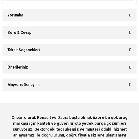
Yorumlar
Soru & Cevap
Bu ürüne ilk yorumu siz yapın!
Taksit Seçenekleri
Ürün hakkında henüz soru sorulmamış.
Yorum Yaz
Önerileriniz
Soru Sor
Bu ürünün fiyat bilgisi, resim, ürün açıklamalarında ve diğer konularda
Alışveriş Deneyimi
yetersiz gördüğünüz noktaları öneri formunu kullanarak tarafımıza
iletebilirsiniz.
Görüş ve önerileriniz için teşekkür ederiz.
Sitemize ilk yorumu siz yapın!
Ürün resmi kalitesiz, bozuk veya görüntülenemiyor.
Onpar olarak Renault ve Dacia başta olmak üzere birçok araç
markası için kaliteli ve güvenilir oto yedek parça çözümleri
Ürün açıklamasında eksik bilgiler bulunuyor.
Deneyimini Paylaş
sunuyoruz. Sektördeki tecrübemiz ve müşteri odaklı hizmet
Ürün bilgilerinde hatalar bulunuyor.
anlayışımız ile doğru ürünü, doğru fiyatla sizlere ulaştırmayı