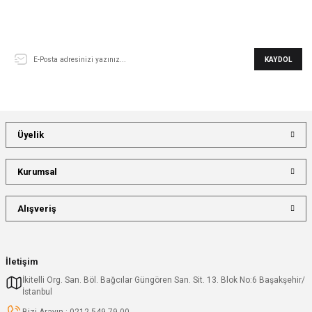
E-Bülten Aboneliği
KAYDOL
Üyelik
Kurumsal
Alışveriş
İletişim
İkitelli Org. San. Böl. Bağcılar Güngören San. Sit. 13. Blok No:6 Başakşehir/
İstanbul
Bizi Arayın : 0212 549 79 00