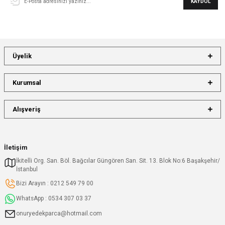
KAYDOL
Üyelik
Kurumsal
Alışveriş
İletişim
İkitelli Org. San. Böl. Bağcılar Güngören San. Sit. 13. Blok No:6 Başakşehir/
İstanbul
Bizi Arayın : 0212 549 79 00
WhatsApp : 0534 307 03 37
onuryedekparca@hotmail.com