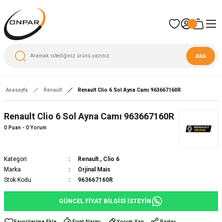
ARA
Anasayfa
Renault
Renault Clio 6 Sol Ayna Camı 963667160R
Renault Clio 6 Sol Ayna Camı 963667160R
0 Puan - 0 Yorum
Kategori
Renault
,
Clio 6
Marka
Orjinal Mais
Stok Kodu
963667160R
GÜNCEL FİYAT BİLGİSİ İSTEYİN
Fiyat Alarmı
Yorum Yap
Paylaş