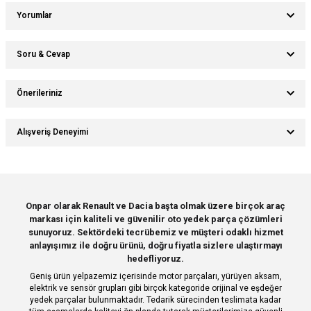
Yorumlar
Soru & Cevap
Bu ürüne ilk yorumu siz yapın!
Önerileriniz
Ürün hakkında henüz soru sorulmamış.
Yorum Yaz
Bu ürünün fiyat bilgisi, resim, ürün açıklamalarında ve diğer konularda
Alışveriş Deneyimi
yetersiz gördüğünüz noktaları öneri formunu kullanarak tarafımıza
Soru Sor
iletebilirsiniz.
Görüş ve önerileriniz için teşekkür ederiz.
Sitemize ilk yorumu siz yapın!
Ürün resmi kalitesiz, bozuk veya görüntülenemiyor.
Onpar olarak Renault ve Dacia başta olmak üzere birçok araç
markası için kaliteli ve güvenilir oto yedek parça çözümleri
Ürün açıklamasında eksik bilgiler bulunuyor.
Deneyimini Paylaş
sunuyoruz. Sektördeki tecrübemiz ve müşteri odaklı hizmet
Ürün bilgilerinde hatalar bulunuyor.
anlayışımız ile doğru ürünü, doğru fiyatla sizlere ulaştırmayı
hedefliyoruz.
Ürün fiyatı diğer sitelerden daha pahalı.
Geniş ürün yelpazemiz içerisinde motor parçaları, yürüyen aksam,
Bu ürüne benzer farklı alternatifler olmalı.
elektrik ve sensör grupları gibi birçok kategoride orijinal ve eşdeğer
yedek parçalar bulunmaktadır. Tedarik sürecinden teslimata kadar