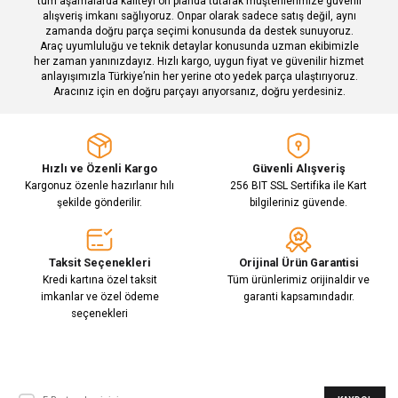
tüm aşamalarda kaliteyi ön planda tutarak müşterilerimize güvenli
alışveriş imkanı sağlıyoruz. Onpar olarak sadece satış değil, aynı
zamanda doğru parça seçimi konusunda da destek sunuyoruz.
Araç uyumluluğu ve teknik detaylar konusunda uzman ekibimizle
her zaman yanınızdayız. Hızlı kargo, uygun fiyat ve güvenilir hizmet
Gönder
anlayışımızla Türkiye’nin her yerine oto yedek parça ulaştırıyoruz.
Aracınız için en doğru parçayı arıyorsanız, doğru yerdesiniz.
Hızlı ve Özenli Kargo
Güvenli Alışveriş
Kargonuz özenle hazırlanır hılı
256 BIT SSL Sertifika ile Kart
şekilde gönderilir.
bilgileriniz güvende.
Taksit Seçenekleri
Orijinal Ürün Garantisi
Kredi kartına özel taksit
Tüm ürünlerimiz orijinaldir ve
imkanlar ve özel ödeme
garanti kapsamındadır.
seçenekleri
E-Bülten Aboneliği