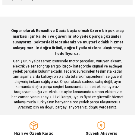
yetersiz gördüğünüz noktaları öneri formunu kullanarak tarafımıza
iletebilirsiniz.
Görüş ve önerileriniz için teşekkür ederiz.
Sitemize ilk yorumu siz yapın!
Ürün resmi kalitesiz, bozuk veya görüntülenemiyor.
Onpar olarak Renault ve Dacia başta olmak üzere birçok araç
markası için kaliteli ve güvenilir oto yedek parça çözümleri
Ürün açıklamasında eksik bilgiler bulunuyor.
Deneyimini Paylaş
sunuyoruz. Sektördeki tecrübemiz ve müşteri odaklı hizmet
Ürün bilgilerinde hatalar bulunuyor.
anlayışımız ile doğru ürünü, doğru fiyatla sizlere ulaştırmayı
hedefliyoruz.
Ürün fiyatı diğer sitelerden daha pahalı.
Geniş ürün yelpazemiz içerisinde motor parçaları, yürüyen aksam,
Bu ürüne benzer farklı alternatifler olmalı.
elektrik ve sensör grupları gibi birçok kategoride orijinal ve eşdeğer
yedek parçalar bulunmaktadır. Tedarik sürecinden teslimata kadar
tüm aşamalarda kaliteyi ön planda tutarak müşterilerimize güvenli
alışveriş imkanı sağlıyoruz. Onpar olarak sadece satış değil, aynı
zamanda doğru parça seçimi konusunda da destek sunuyoruz.
Araç uyumluluğu ve teknik detaylar konusunda uzman ekibimizle
her zaman yanınızdayız. Hızlı kargo, uygun fiyat ve güvenilir hizmet
Gönder
anlayışımızla Türkiye’nin her yerine oto yedek parça ulaştırıyoruz.
Aracınız için en doğru parçayı arıyorsanız, doğru yerdesiniz.
Hızlı ve Özenli Kargo
Güvenli Alışveriş