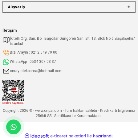
Alışveriş
İletişim
İkitelli Org. San. Böl. Bağcılar Güngören San. Sit. 13. Blok No:6 Başakşehir/
İstanbul
Bizi Arayın : 0212 549 79 00
WhatsApp : 0534 307 03 37
onuryedekparca@hotmail.com
Copyright 2026 © - www.onpar.com - Tüm hakları saklıdır - Kredi kartı bilgileriniz
256bit SSL Sertifikası ile Korunmaktadır.
ideasoft
ile
e-