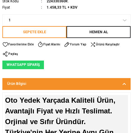
Stok Kodu
224330360R.
Fiyat
1.458,33 TL + KDV
SEPETE EKLE
HEMEN AL
Fiyat Alarmı
Yorum Yap
Ürünü Karşılaştır
Paylaş
WHATSAPP SİPARİŞ
Ürün Bilgisi
Oto Yedek Yarçada Kaliteli Ürün,
Avantajlı Fiyat ve Hızlı Teslimat.
Orjinal ve Sıfır Üründür.
Türkiye'nin Her Yerine Aynı Gün