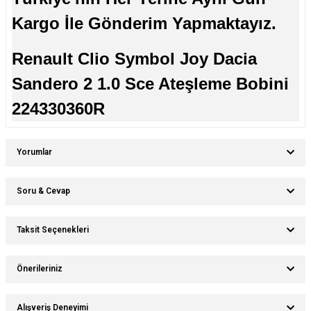
Kargo İle Gönderim Yapmaktayız.
Renault Clio Symbol Joy Dacia
Sandero 2 1.0 Sce Ateşleme Bobini
224330360R
Yorumlar
Soru & Cevap
Bu ürüne ilk yorumu siz yapın!
Taksit Seçenekleri
Ürün hakkında henüz soru sorulmamış.
Yorum Yaz
Önerileriniz
Soru Sor
Bu ürünün fiyat bilgisi, resim, ürün açıklamalarında ve diğer konularda
Alışveriş Deneyimi