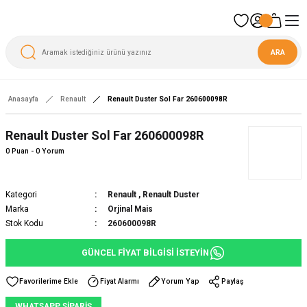
ARA
Anasayfa
Renault
Renault Duster Sol Far 260600098R
Yeni
Renault Duster Sol Far 260600098R
0 Puan - 0 Yorum
Kategori
Renault
,
Renault Duster
Marka
Orjinal Mais
Stok Kodu
260600098R
GÜNCEL FİYAT BİLGİSİ İSTEYİN
Fiyat Alarmı
Yorum Yap
Paylaş
WHATSAPP SİPARİŞ