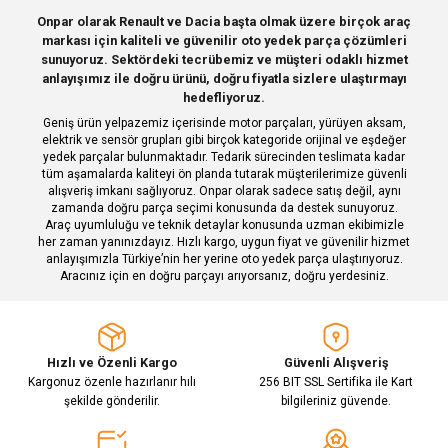
Ürün resmi kalitesiz, bozuk veya görüntülenemiyor.
Onpar olarak Renault ve Dacia başta olmak üzere birçok araç
markası için kaliteli ve güvenilir oto yedek parça çözümleri
Ürün açıklamasında eksik bilgiler bulunuyor.
Deneyimini Paylaş
sunuyoruz. Sektördeki tecrübemiz ve müşteri odaklı hizmet
Ürün bilgilerinde hatalar bulunuyor.
anlayışımız ile doğru ürünü, doğru fiyatla sizlere ulaştırmayı
hedefliyoruz.
Ürün fiyatı diğer sitelerden daha pahalı.
Geniş ürün yelpazemiz içerisinde motor parçaları, yürüyen aksam,
Bu ürüne benzer farklı alternatifler olmalı.
elektrik ve sensör grupları gibi birçok kategoride orijinal ve eşdeğer
yedek parçalar bulunmaktadır. Tedarik sürecinden teslimata kadar
tüm aşamalarda kaliteyi ön planda tutarak müşterilerimize güvenli
alışveriş imkanı sağlıyoruz. Onpar olarak sadece satış değil, aynı
zamanda doğru parça seçimi konusunda da destek sunuyoruz.
Araç uyumluluğu ve teknik detaylar konusunda uzman ekibimizle
her zaman yanınızdayız. Hızlı kargo, uygun fiyat ve güvenilir hizmet
Gönder
anlayışımızla Türkiye’nin her yerine oto yedek parça ulaştırıyoruz.
Aracınız için en doğru parçayı arıyorsanız, doğru yerdesiniz.
Hızlı ve Özenli Kargo
Güvenli Alışveriş
Kargonuz özenle hazırlanır hılı
256 BIT SSL Sertifika ile Kart
şekilde gönderilir.
bilgileriniz güvende.