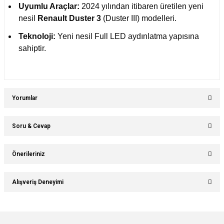
Uyumlu Araçlar:
2024 yılından itibaren üretilen yeni
nesil
Renault Duster 3
(Duster III) modelleri.
Teknoloji:
Yeni nesil Full LED aydınlatma yapısına
sahiptir.
Yorumlar
Soru & Cevap
Bu ürüne ilk yorumu siz yapın!
Önerileriniz
Ürün hakkında henüz soru sorulmamış.
Yorum Yaz
Bu ürünün fiyat bilgisi, resim, ürün açıklamalarında ve diğer konularda
Alışveriş Deneyimi
yetersiz gördüğünüz noktaları öneri formunu kullanarak tarafımıza
Soru Sor
iletebilirsiniz.
Görüş ve önerileriniz için teşekkür ederiz.
Sitemize ilk yorumu siz yapın!