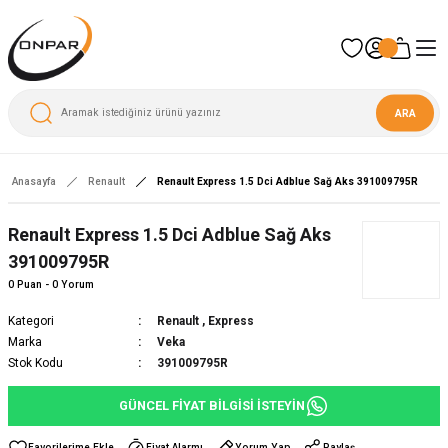
ARA
Anasayfa
Renault
Renault Express 1.5 Dci Adblue Sağ Aks 391009795R
Yeni
Renault Express 1.5 Dci Adblue Sağ Aks
391009795R
0 Puan - 0 Yorum
Kategori
Renault
,
Express
Marka
Veka
Stok Kodu
391009795R
GÜNCEL FİYAT BİLGİSİ İSTEYİN
Fiyat Alarmı
Yorum Yap
Paylaş