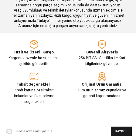
zamanda doğru parça seçimi konusunda da destek sunuyoruz.
Araç uyumluluğu ve teknik detaylar konusunda uzman ekibimizle
her zaman yanınızdayız. Hızlı kargo, uygun fiyat ve güvenilir hizmet
Gönder
anlayışımızla Türkiye’nin her yerine oto yedek parça ulaştırıyoruz.
Aracınız için en doğru parçayı arıyorsanız, doğru yerdesiniz.
Hızlı ve Özenli Kargo
Güvenli Alışveriş
Kargonuz özenle hazırlanır hılı
256 BIT SSL Sertifika ile Kart
şekilde gönderilir.
bilgileriniz güvende.
Taksit Seçenekleri
Orijinal Ürün Garantisi
Kredi kartına özel taksit
Tüm ürünlerimiz orijinaldir ve
imkanlar ve özel ödeme
garanti kapsamındadır.
seçenekleri
E-Bülten Aboneliği
KAYDOL