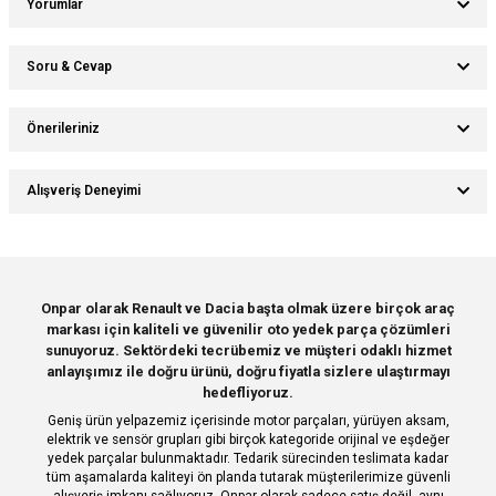
Yorumlar
Soru & Cevap
Bu ürüne ilk yorumu siz yapın!
Önerileriniz
Ürün hakkında henüz soru sorulmamış.
Yorum Yaz
Bu ürünün fiyat bilgisi, resim, ürün açıklamalarında ve diğer konularda
Alışveriş Deneyimi
yetersiz gördüğünüz noktaları öneri formunu kullanarak tarafımıza
Soru Sor
iletebilirsiniz.
Görüş ve önerileriniz için teşekkür ederiz.
Sitemize ilk yorumu siz yapın!
Ürün resmi kalitesiz, bozuk veya görüntülenemiyor.
Onpar olarak Renault ve Dacia başta olmak üzere birçok araç
markası için kaliteli ve güvenilir oto yedek parça çözümleri
Ürün açıklamasında eksik bilgiler bulunuyor.
Deneyimini Paylaş
sunuyoruz. Sektördeki tecrübemiz ve müşteri odaklı hizmet
Ürün bilgilerinde hatalar bulunuyor.
anlayışımız ile doğru ürünü, doğru fiyatla sizlere ulaştırmayı
hedefliyoruz.
Ürün fiyatı diğer sitelerden daha pahalı.
Geniş ürün yelpazemiz içerisinde motor parçaları, yürüyen aksam,
Bu ürüne benzer farklı alternatifler olmalı.
elektrik ve sensör grupları gibi birçok kategoride orijinal ve eşdeğer
yedek parçalar bulunmaktadır. Tedarik sürecinden teslimata kadar
tüm aşamalarda kaliteyi ön planda tutarak müşterilerimize güvenli
alışveriş imkanı sağlıyoruz. Onpar olarak sadece satış değil, aynı