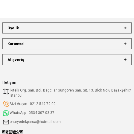
Üyelik
Kurumsal
Alışveriş
İletişim
İkitelli Org. San. Böl. Bağcılar Güngören San. Sit. 13. Blok No:6 Başakşehir/
İstanbul
Bizi Arayın : 0212 549 79 00
WhatsApp : 0534 307 03 37
onuryedekparca@hotmail.com