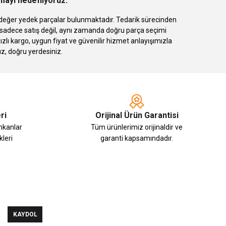
rmayı hedefliyoruz.
 eşdeğer yedek parçalar bulunmaktadır. Tedarik sürecinden
k sadece satış değil, aynı zamanda doğru parça seçimi
 kargo, uygun fiyat ve güvenilir hizmet anlayışımızla
ız, doğru yerdesiniz.
ri
Orijinal Ürün Garantisi
imkanlar
Tüm ürünlerimiz orijinaldir ve
leri
garanti kapsamındadır.
KAYDOL