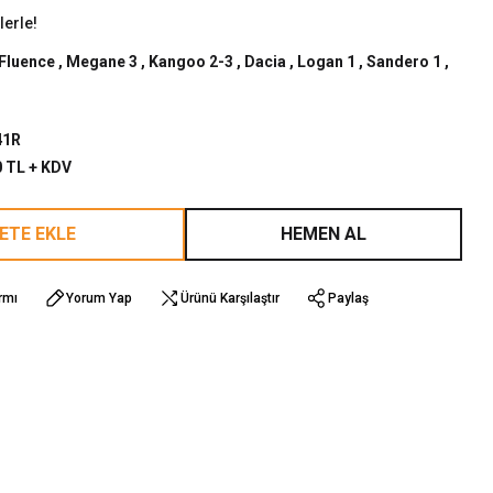
lerle!
Fluence
,
Megane 3
,
Kangoo 2-3
,
Dacia
,
Logan 1
,
Sandero 1
,
41R
0 TL + KDV
ETE EKLE
HEMEN AL
rmı
Yorum Yap
Ürünü Karşılaştır
Paylaş