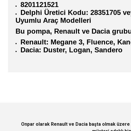
8201121521
Delphi Üretici Kodu: 28351705 v
Uyumlu Araç Modelleri
Bu pompa, Renault ve Dacia grubun
Renault: Megane 3, Fluence, Kang
Dacia: Duster, Logan, Sandero
Bu ürünün fiyat bilgisi, resim, ürün açıklamalarında ve diğer konularda
Görüş ve önerileriniz için teşekkür ederiz.
Ürün resmi kalitesiz, bozuk veya görüntülenemiyor.
Ürün açıklamasında eksik bilgiler bulunuyor.
Ürün bilgilerinde hatalar bulunuyor.
Ürün fiyatı diğer sitelerden daha pahalı.
Bu ürüne benzer farklı alternatifler olmalı.
Onpar olarak Renault ve Dacia başta olmak üzere 