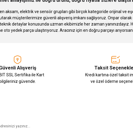
met anlayışımız ile doğru ürünü, doğru fiyatla sizlere ulaştı
n aksam, elektrik ve sensör grupları gibi birçok kategoride orijinal ve
tarak müşterilerimize güvenli alışveriş imkanı sağlıyoruz. Onpar olara
knik detaylar konusunda uzman ekibimizle her zaman yanınızdayız. Hızlı
Gönder
ne oto yedek parça ulaştırıyoruz. Aracınız için en doğru parçayı arıyorsan
Güvenli Alışveriş
Taksit Seçenekle
IT SSL Sertifika ile Kart
Kredi kartına özel taksit 
bilgileriniz güvende.
ve özel ödeme seçenek
E-Bülten Aboneliği