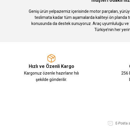
müşteri odaklı hiz
Geniş ürün yelpazemiz içerisinde motor parçaları, yürüye
teslimata kadar tüm aşamalarda kaliteyi ön planda tu
konusunda da destek sunuyoruz. Araç uyumluluğu ve te
Türkiye’nin her yeri
Hızlı ve Özenli Kargo
Kargonuz özenle hazırlanır hılı
256 B
şekilde gönderilir.