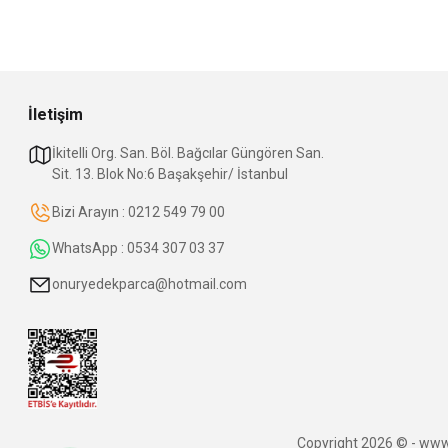
İletişim
İkitelli Org. San. Böl. Bağcılar Güngören San.
Sit. 13. Blok No:6 Başakşehir/ İstanbul
Bizi Arayın : 0212 549 79 00
WhatsApp : 0534 307 03 37
onuryedekparca@hotmail.com
Copyright 2026 © - www.o