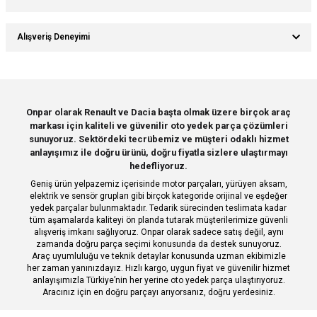
Ürün hakkında henüz soru sorulmamış.
Yorum Yaz
Bu ürünün fiyat bilgisi, resim, ürün açıklamalarında ve diğer konularda
Alışveriş Deneyimi
yetersiz gördüğünüz noktaları öneri formunu kullanarak tarafımıza
Soru Sor
iletebilirsiniz.
Görüş ve önerileriniz için teşekkür ederiz.
Sitemize ilk yorumu siz yapın!
Ürün resmi kalitesiz, bozuk veya görüntülenemiyor.
Onpar olarak Renault ve Dacia başta olmak üzere birçok araç
markası için kaliteli ve güvenilir oto yedek parça çözümleri
Ürün açıklamasında eksik bilgiler bulunuyor.
Deneyimini Paylaş
sunuyoruz. Sektördeki tecrübemiz ve müşteri odaklı hizmet
Ürün bilgilerinde hatalar bulunuyor.
anlayışımız ile doğru ürünü, doğru fiyatla sizlere ulaştırmayı
hedefliyoruz.
Ürün fiyatı diğer sitelerden daha pahalı.
Geniş ürün yelpazemiz içerisinde motor parçaları, yürüyen aksam,
Bu ürüne benzer farklı alternatifler olmalı.
elektrik ve sensör grupları gibi birçok kategoride orijinal ve eşdeğer
yedek parçalar bulunmaktadır. Tedarik sürecinden teslimata kadar
tüm aşamalarda kaliteyi ön planda tutarak müşterilerimize güvenli
alışveriş imkanı sağlıyoruz. Onpar olarak sadece satış değil, aynı
zamanda doğru parça seçimi konusunda da destek sunuyoruz.
Araç uyumluluğu ve teknik detaylar konusunda uzman ekibimizle
her zaman yanınızdayız. Hızlı kargo, uygun fiyat ve güvenilir hizmet
Gönder
anlayışımızla Türkiye’nin her yerine oto yedek parça ulaştırıyoruz.
Aracınız için en doğru parçayı arıyorsanız, doğru yerdesiniz.