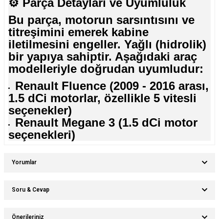
⚙️
Parça Detayları ve Uyumluluk
Bu parça, motorun sarsıntısını ve
titreşimini emerek kabine
iletilmesini engeller. Yağlı (hidrolik)
bir yapıya sahiptir. Aşağıdaki araç
modelleriyle doğrudan uyumludur:
Renault Fluence (2009 - 2016 arası,
1.5 dCi motorlar, özellikle 5 vitesli
seçenekler)
Renault Megane 3 (1.5 dCi motor
seçenekleri)
Yorumlar
Soru & Cevap
Bu ürüne ilk yorumu siz yapın!
Önerileriniz