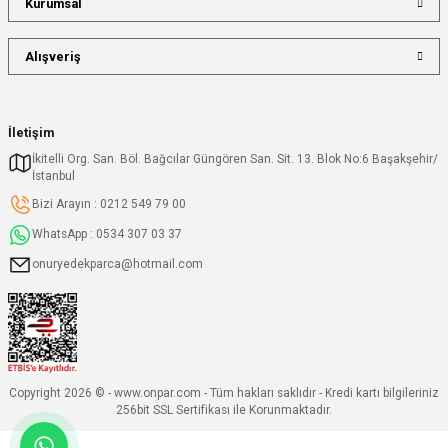
Kurumsal
Alışveriş
İletişim
İkitelli Org. San. Böl. Bağcılar Güngören San. Sit. 13. Blok No:6 Başakşehir/
İstanbul
Bizi Arayın : 0212 549 79 00
WhatsApp : 0534 307 03 37
onuryedekparca@hotmail.com
Copyright 2026 © - www.onpar.com - Tüm hakları saklıdır - Kredi kartı bilgileriniz
256bit SSL Sertifikası ile Korunmaktadır.