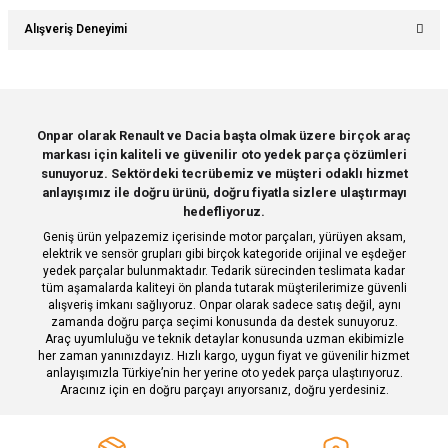
Yorum Yaz
Bu ürünün fiyat bilgisi, resim, ürün açıklamalarında ve diğer konularda
Alışveriş Deneyimi
yetersiz gördüğünüz noktaları öneri formunu kullanarak tarafımıza
Soru Sor
iletebilirsiniz.
Görüş ve önerileriniz için teşekkür ederiz.
Sitemize ilk yorumu siz yapın!
Ürün resmi kalitesiz, bozuk veya görüntülenemiyor.
Onpar olarak Renault ve Dacia başta olmak üzere birçok araç
markası için kaliteli ve güvenilir oto yedek parça çözümleri
Ürün açıklamasında eksik bilgiler bulunuyor.
Deneyimini Paylaş
sunuyoruz. Sektördeki tecrübemiz ve müşteri odaklı hizmet
Ürün bilgilerinde hatalar bulunuyor.
anlayışımız ile doğru ürünü, doğru fiyatla sizlere ulaştırmayı
hedefliyoruz.
Ürün fiyatı diğer sitelerden daha pahalı.
Geniş ürün yelpazemiz içerisinde motor parçaları, yürüyen aksam,
Bu ürüne benzer farklı alternatifler olmalı.
elektrik ve sensör grupları gibi birçok kategoride orijinal ve eşdeğer
yedek parçalar bulunmaktadır. Tedarik sürecinden teslimata kadar
tüm aşamalarda kaliteyi ön planda tutarak müşterilerimize güvenli
alışveriş imkanı sağlıyoruz. Onpar olarak sadece satış değil, aynı
zamanda doğru parça seçimi konusunda da destek sunuyoruz.
Araç uyumluluğu ve teknik detaylar konusunda uzman ekibimizle
her zaman yanınızdayız. Hızlı kargo, uygun fiyat ve güvenilir hizmet
Gönder
anlayışımızla Türkiye’nin her yerine oto yedek parça ulaştırıyoruz.
Aracınız için en doğru parçayı arıyorsanız, doğru yerdesiniz.