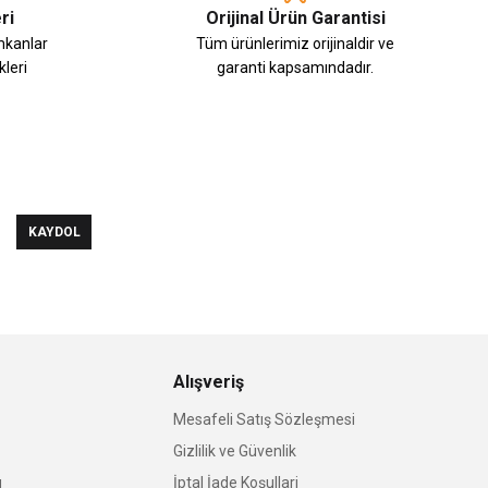
ri
Orijinal Ürün Garantisi
imkanlar
Tüm ürünlerimiz orijinaldir ve
leri
garanti kapsamındadır.
KAYDOL
Alışveriş
Mesafeli Satış Sözleşmesi
Gizlilik ve Güvenlik
u
İptal İade Koşullari