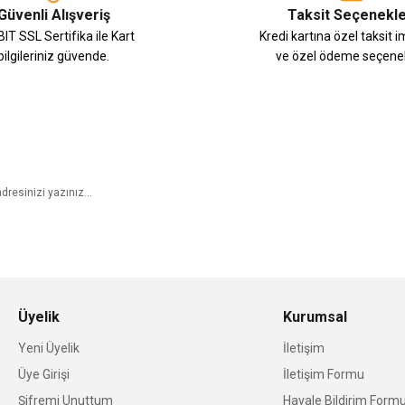
Güvenli Alışveriş
Taksit Seçenekle
IT SSL Sertifika ile Kart
Kredi kartına özel taksit 
bilgileriniz güvende.
ve özel ödeme seçenek
E-Bülten Aboneliği
Üyelik
Kurumsal
Yeni Üyelik
İletişim
Üye Girişi
İletişim Formu
Şifremi Unuttum
Havale Bildirim Form