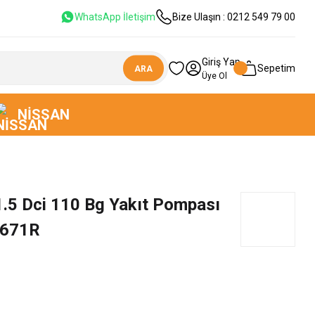
WhatsApp İletişim
Bize Ulaşın : 0212 549 79 00
Giriş Yap
Sepetim
ARA
Üye Ol
NISSAN
1.5 Dci 110 Bg Yakıt Pompası
6671R