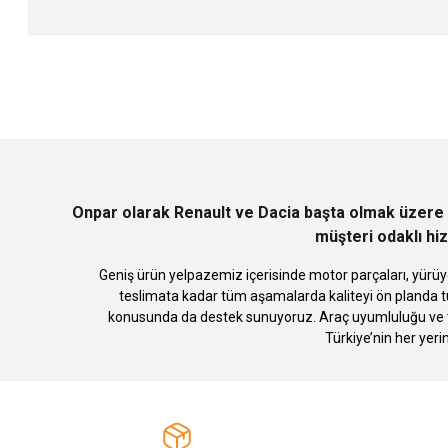
Bu ürünün fiyat bilgisi, resim, ürün açıklamalarında ve diğer konularda
Görüş ve önerileriniz için teşekkür ederiz.
Ürün resmi kalitesiz, bozuk veya görüntülenemiyor.
Ürün açıklamasında eksik bilgiler bulunuyor.
Ürün bilgilerinde hatalar bulunuyor.
Ürün fiyatı diğer sitelerden daha pahalı.
Bu ürüne benzer farklı alternatifler olmalı.
Onpar olarak Renault ve Dacia başta olmak üzere 
müşteri odaklı hiz
Geniş ürün yelpazemiz içerisinde motor parçaları, yürüye
teslimata kadar tüm aşamalarda kaliteyi ön planda tu
konusunda da destek sunuyoruz. Araç uyumluluğu ve te
Türkiye’nin her yeri