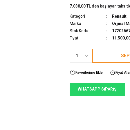
7.038,00 TL den başlayan taksitl
Kategori
Renault
,
Marka
Orjinal M
Stok Kodu
1720266
Fiyat
11.500,0
SEP
Fiyat Ala
WHATSAPP SİPARİŞ