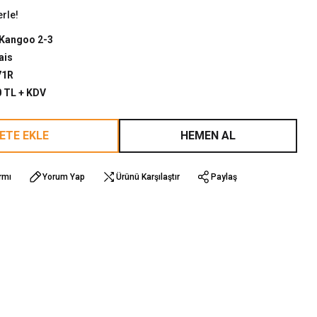
erle!
Kangoo 2-3
ais
71R
0 TL + KDV
ETE EKLE
HEMEN AL
rmı
Yorum Yap
Ürünü Karşılaştır
Paylaş