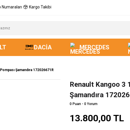
 Numaraları
Kargo Takibi
LT
DACIA
MERCEDES
ıt Pompası Şamandıra 172026671R
Renault Kangoo 3 
Şamandıra 17202
0 Puan - 0 Yorum
13.800,00 TL