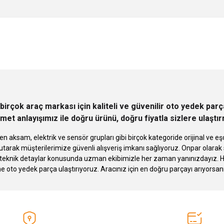
 yetersiz gördüğünüz noktaları öneri formunu kullanarak tarafımıza iletebilirsini
Ürün hakkında henüz soru sorulmamış.
Bu ürüne ilk yorumu siz yapın!
Sitemize ilk yorumu siz yapın!
Deneyimini Paylaş
Yorum Yaz
Soru Sor
birçok araç markası için kaliteli ve güvenilir oto yedek pa
met anlayışımız ile doğru ürünü, doğru fiyatla sizlere ulaştı
n aksam, elektrik ve sensör grupları gibi birçok kategoride orijinal ve
tarak müşterilerimize güvenli alışveriş imkanı sağlıyoruz. Onpar olara
knik detaylar konusunda uzman ekibimizle her zaman yanınızdayız. Hızlı
Gönder
ne oto yedek parça ulaştırıyoruz. Aracınız için en doğru parçayı arıyorsan