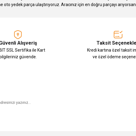
Gönder
ne oto yedek parça ulaştırıyoruz. Aracınız için en doğru parçayı arıyorsan
Güvenli Alışveriş
Taksit Seçenekle
IT SSL Sertifika ile Kart
Kredi kartına özel taksit 
bilgileriniz güvende.
ve özel ödeme seçenek
E-Bülten Aboneliği