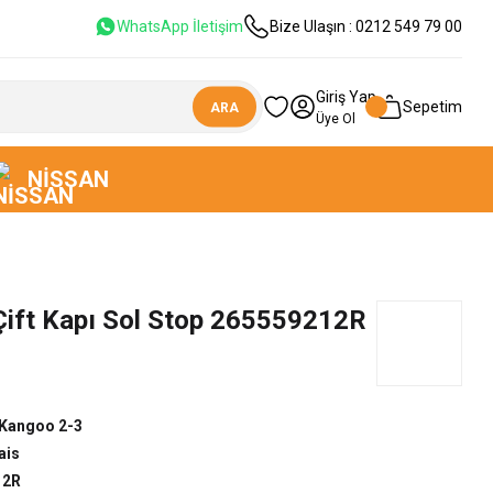
WhatsApp İletişim
Bize Ulaşın : 0212 549 79 00
Giriş Yap
Sepetim
ARA
Üye Ol
NISSAN
Çift Kapı Sol Stop 265559212R
Kangoo 2-3
ais
12R