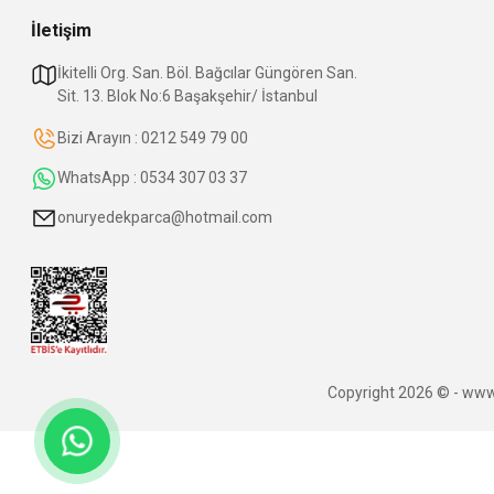
İletişim
İkitelli Org. San. Böl. Bağcılar Güngören San.
Sit. 13. Blok No:6 Başakşehir/ İstanbul
Bizi Arayın : 0212 549 79 00
WhatsApp : 0534 307 03 37
onuryedekparca@hotmail.com
Copyright 2026 © - www.o