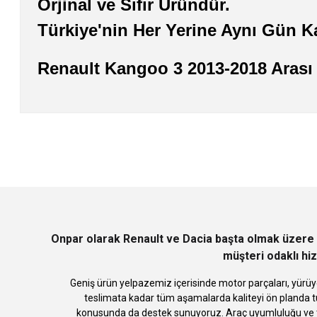
Orjinal ve Sıfır Üründür.
Türkiye'nin Her Yerine Aynı Gün 
Renault Kangoo 3 2013-2018 Arası 
Bu ürünün fiyat bilgisi, resim, ürün açıklamalarında ve diğer konularda
Görüş ve önerileriniz için teşekkür ederiz.
Ürün resmi kalitesiz, bozuk veya görüntülenemiyor.
Ürün açıklamasında eksik bilgiler bulunuyor.
Ürün bilgilerinde hatalar bulunuyor.
Ürün fiyatı diğer sitelerden daha pahalı.
Bu ürüne benzer farklı alternatifler olmalı.
Onpar olarak Renault ve Dacia başta olmak üzere 
müşteri odaklı hiz
Geniş ürün yelpazemiz içerisinde motor parçaları, yürüye
teslimata kadar tüm aşamalarda kaliteyi ön planda tu
konusunda da destek sunuyoruz. Araç uyumluluğu ve te