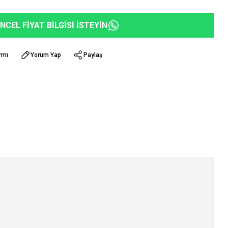
NCEL FİYAT BİLGİSİ İSTEYİN
rmı
Yorum Yap
Paylaş