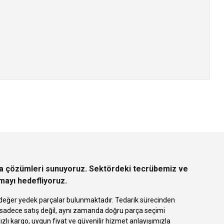
z.
rça çözümleri sunuyoruz. Sektördeki tecrübemiz ve
rmayı hedefliyoruz.
 eşdeğer yedek parçalar bulunmaktadır. Tedarik sürecinden
k sadece satış değil, aynı zamanda doğru parça seçimi
 kargo, uygun fiyat ve güvenilir hizmet anlayışımızla