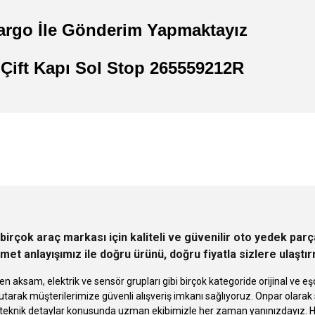
Kargo İle Gönderim Yapmaktayız
Çift Kapı Sol Stop 265559212R
 yetersiz gördüğünüz noktaları öneri formunu kullanarak tarafımıza iletebilirsini
Ürün hakkında henüz soru sorulmamış.
Bu ürüne ilk yorumu siz yapın!
Sitemize ilk yorumu siz yapın!
Deneyimini Paylaş
Yorum Yaz
Soru Sor
birçok araç markası için kaliteli ve güvenilir oto yedek pa
met anlayışımız ile doğru ürünü, doğru fiyatla sizlere ulaştı
n aksam, elektrik ve sensör grupları gibi birçok kategoride orijinal ve
tarak müşterilerimize güvenli alışveriş imkanı sağlıyoruz. Onpar olara
knik detaylar konusunda uzman ekibimizle her zaman yanınızdayız. Hızlı