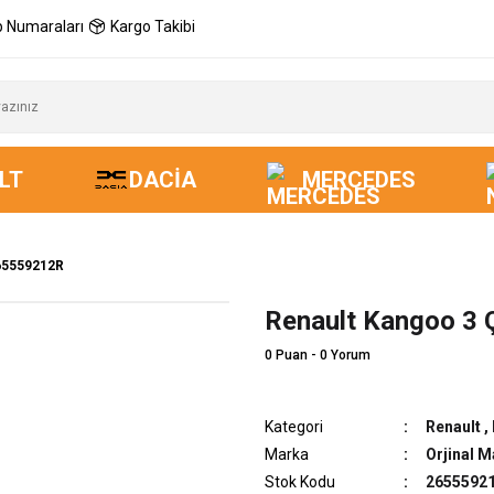
 Numaraları
Kargo Takibi
LT
DACIA
MERCEDES
265559212R
Renault Kangoo 3 
0 Puan - 0 Yorum
Kategori
Renault
,
Marka
Orjinal M
Stok Kodu
2655592