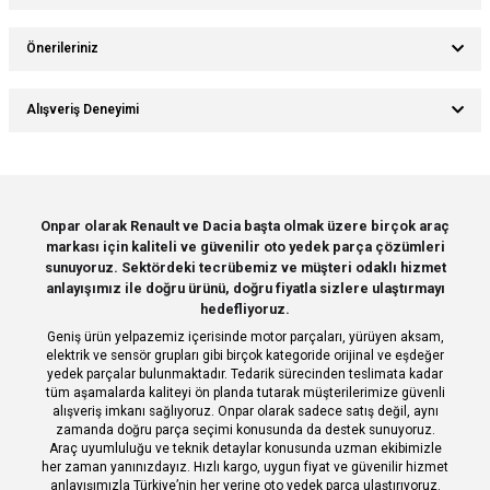
Bu ürüne ilk yorumu siz yapın!
Önerileriniz
Ürün hakkında henüz soru sorulmamış.
Yorum Yaz
Bu ürünün fiyat bilgisi, resim, ürün açıklamalarında ve diğer konularda
Alışveriş Deneyimi
yetersiz gördüğünüz noktaları öneri formunu kullanarak tarafımıza
Soru Sor
iletebilirsiniz.
Görüş ve önerileriniz için teşekkür ederiz.
Sitemize ilk yorumu siz yapın!
Ürün resmi kalitesiz, bozuk veya görüntülenemiyor.
Onpar olarak Renault ve Dacia başta olmak üzere birçok araç
markası için kaliteli ve güvenilir oto yedek parça çözümleri
Ürün açıklamasında eksik bilgiler bulunuyor.
Deneyimini Paylaş
sunuyoruz. Sektördeki tecrübemiz ve müşteri odaklı hizmet
Ürün bilgilerinde hatalar bulunuyor.
anlayışımız ile doğru ürünü, doğru fiyatla sizlere ulaştırmayı
hedefliyoruz.
Ürün fiyatı diğer sitelerden daha pahalı.
Geniş ürün yelpazemiz içerisinde motor parçaları, yürüyen aksam,
Bu ürüne benzer farklı alternatifler olmalı.
elektrik ve sensör grupları gibi birçok kategoride orijinal ve eşdeğer
yedek parçalar bulunmaktadır. Tedarik sürecinden teslimata kadar
tüm aşamalarda kaliteyi ön planda tutarak müşterilerimize güvenli
alışveriş imkanı sağlıyoruz. Onpar olarak sadece satış değil, aynı
zamanda doğru parça seçimi konusunda da destek sunuyoruz.
Araç uyumluluğu ve teknik detaylar konusunda uzman ekibimizle
her zaman yanınızdayız. Hızlı kargo, uygun fiyat ve güvenilir hizmet
Gönder
anlayışımızla Türkiye’nin her yerine oto yedek parça ulaştırıyoruz.