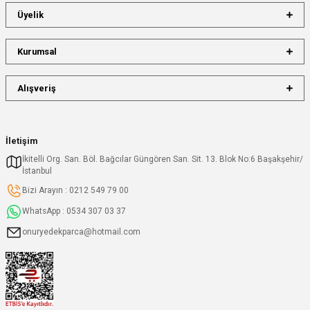
Üyelik
Kurumsal
Alışveriş
İletişim
İkitelli Org. San. Böl. Bağcılar Güngören San. Sit. 13. Blok No:6 Başakşehir/
İstanbul
Bizi Arayın : 0212 549 79 00
WhatsApp : 0534 307 03 37
onuryedekparca@hotmail.com