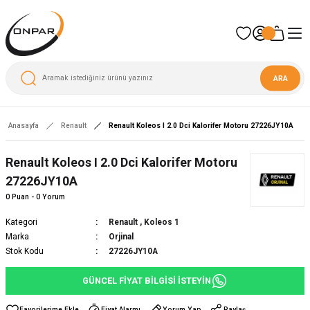
ARA
Anasayfa
Renault
Renault Koleos I 2.0 Dci Kalorifer Motoru 27226JY10A
Yeni
Renault Koleos I 2.0 Dci Kalorifer Motoru
27226JY10A
0 Puan - 0 Yorum
Kategori
Renault
,
Koleos 1
Marka
Orjinal
Stok Kodu
27226JY10A
GÜNCEL FİYAT BİLGİSİ İSTEYİN
Fiyat Alarmı
Yorum Yap
Paylaş