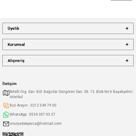
Üyelik
Kurumsal
Alışveriş
İletişim
İkitelli Org. San. Böl. Bağcılar Güngören San. Sit. 13. Blok No:6 Başakşehir/
İstanbul
Bizi Arayın : 0212 549 79 00
WhatsApp : 0534 307 03 37
onuryedekparca@hotmail.com