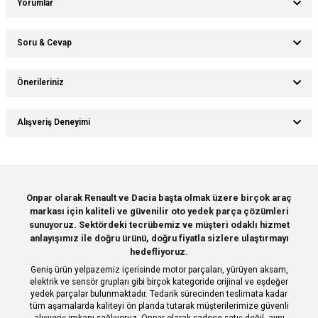
Yorumlar
Soru & Cevap
Bu ürüne ilk yorumu siz yapın!
Önerileriniz
Ürün hakkında henüz soru sorulmamış.
Yorum Yaz
Bu ürünün fiyat bilgisi, resim, ürün açıklamalarında ve diğer konularda
Alışveriş Deneyimi
yetersiz gördüğünüz noktaları öneri formunu kullanarak tarafımıza
Soru Sor
iletebilirsiniz.
Görüş ve önerileriniz için teşekkür ederiz.
Sitemize ilk yorumu siz yapın!
Ürün resmi kalitesiz, bozuk veya görüntülenemiyor.
Onpar olarak Renault ve Dacia başta olmak üzere birçok araç
markası için kaliteli ve güvenilir oto yedek parça çözümleri
Ürün açıklamasında eksik bilgiler bulunuyor.
Deneyimini Paylaş
sunuyoruz. Sektördeki tecrübemiz ve müşteri odaklı hizmet
Ürün bilgilerinde hatalar bulunuyor.
anlayışımız ile doğru ürünü, doğru fiyatla sizlere ulaştırmayı
hedefliyoruz.
Ürün fiyatı diğer sitelerden daha pahalı.
Geniş ürün yelpazemiz içerisinde motor parçaları, yürüyen aksam,
Bu ürüne benzer farklı alternatifler olmalı.
elektrik ve sensör grupları gibi birçok kategoride orijinal ve eşdeğer
yedek parçalar bulunmaktadır. Tedarik sürecinden teslimata kadar
tüm aşamalarda kaliteyi ön planda tutarak müşterilerimize güvenli
alışveriş imkanı sağlıyoruz. Onpar olarak sadece satış değil, aynı