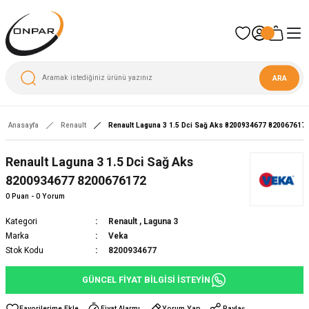
ARA
Anasayfa
Renault
Renault Laguna 3 1.5 Dci Sağ Aks 8200934677 820067617
Yeni
Renault Laguna 3 1.5 Dci Sağ Aks
8200934677 8200676172
0 Puan - 0 Yorum
Kategori
Renault
,
Laguna 3
Marka
Veka
Stok Kodu
8200934677
GÜNCEL FİYAT BİLGİSİ İSTEYİN
Fiyat Alarmı
Yorum Yap
Paylaş