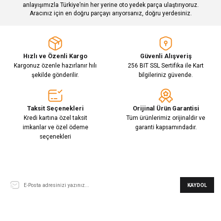
Gönder
anlayışımızla Türkiye’nin her yerine oto yedek parça ulaştırıyoruz.
Aracınız için en doğru parçayı arıyorsanız, doğru yerdesiniz.
Hızlı ve Özenli Kargo
Güvenli Alışveriş
Kargonuz özenle hazırlanır hılı
256 BIT SSL Sertifika ile Kart
şekilde gönderilir.
bilgileriniz güvende.
Taksit Seçenekleri
Orijinal Ürün Garantisi
Kredi kartına özel taksit
Tüm ürünlerimiz orijinaldir ve
imkanlar ve özel ödeme
garanti kapsamındadır.
seçenekleri
E-Bülten Aboneliği
KAYDOL