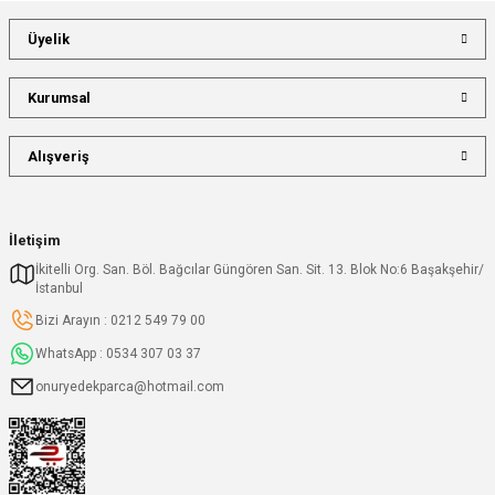
Üyelik
Kurumsal
Alışveriş
İletişim
İkitelli Org. San. Böl. Bağcılar Güngören San. Sit. 13. Blok No:6 Başakşehir/
İstanbul
Bizi Arayın : 0212 549 79 00
WhatsApp : 0534 307 03 37
onuryedekparca@hotmail.com