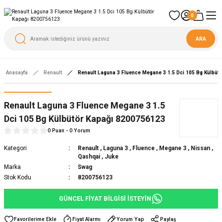
0
ARA
Anasayfa
Renault
Renault Laguna 3 Fluence Megane 3 1.5 Dci 105 Bg Külbüt
Yeni
Renault Laguna 3 Fluence Megane 3 1.5
Dci 105 Bg Külbütör Kapağı 8200756123
0 Puan - 0 Yorum
Kategori
Renault
,
Laguna 3
,
Fluence
,
Megane 3
,
Nissan
,
Qashqai
,
Juke
Marka
Swag
Stok Kodu
8200756123
GÜNCEL FİYAT BİLGİSİ İSTEYİN
Fiyat Alarmı
Yorum Yap
Paylaş