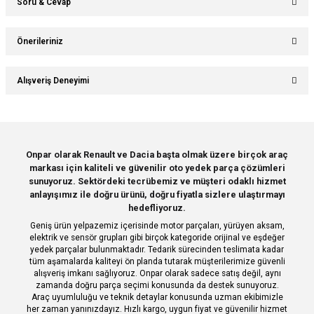
Soru & Cevap
Bu ürüne ilk yorumu siz yapın!
Önerileriniz
Ürün hakkında henüz soru sorulmamış.
Yorum Yaz
Bu ürünün fiyat bilgisi, resim, ürün açıklamalarında ve diğer konularda
Alışveriş Deneyimi
yetersiz gördüğünüz noktaları öneri formunu kullanarak tarafımıza
Soru Sor
iletebilirsiniz.
Görüş ve önerileriniz için teşekkür ederiz.
Sitemize ilk yorumu siz yapın!
Ürün resmi kalitesiz, bozuk veya görüntülenemiyor.
Onpar olarak Renault ve Dacia başta olmak üzere birçok araç
markası için kaliteli ve güvenilir oto yedek parça çözümleri
Ürün açıklamasında eksik bilgiler bulunuyor.
Deneyimini Paylaş
sunuyoruz. Sektördeki tecrübemiz ve müşteri odaklı hizmet
Ürün bilgilerinde hatalar bulunuyor.
anlayışımız ile doğru ürünü, doğru fiyatla sizlere ulaştırmayı
hedefliyoruz.
Ürün fiyatı diğer sitelerden daha pahalı.
Geniş ürün yelpazemiz içerisinde motor parçaları, yürüyen aksam,
Bu ürüne benzer farklı alternatifler olmalı.
elektrik ve sensör grupları gibi birçok kategoride orijinal ve eşdeğer
yedek parçalar bulunmaktadır. Tedarik sürecinden teslimata kadar
tüm aşamalarda kaliteyi ön planda tutarak müşterilerimize güvenli
alışveriş imkanı sağlıyoruz. Onpar olarak sadece satış değil, aynı
zamanda doğru parça seçimi konusunda da destek sunuyoruz.
Araç uyumluluğu ve teknik detaylar konusunda uzman ekibimizle
her zaman yanınızdayız. Hızlı kargo, uygun fiyat ve güvenilir hizmet