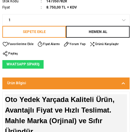
Stok Kodu
147350782R
Fiyat
8.750,00 TL + KDV
SEPETE EKLE
HEMEN AL
Fiyat Alarmı
Yorum Yap
Ürünü Karşılaştır
Paylaş
WHATSAPP SİPARİŞ
Ürün Bilgisi
Oto Yedek Yarçada Kaliteli Ürün,
Avantajlı Fiyat ve Hızlı Teslimat.
Mahle Marka (Orjinal) ve Sıfır
Üründür.