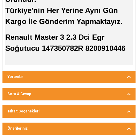
Türkiye'nin Her Yerine Aynı Gün
Kargo İle Gönderim Yapmaktayız.
Renault Master 3 2.3 Dci Egr
Soğutucu 147350782R 8200910446
Yorumlar
Soru & Cevap
Bu ürüne ilk yorumu siz yapın!
Taksit Seçenekleri
Ürün hakkında henüz soru sorulmamış.
Yorum Yaz
Önerileriniz
Soru Sor