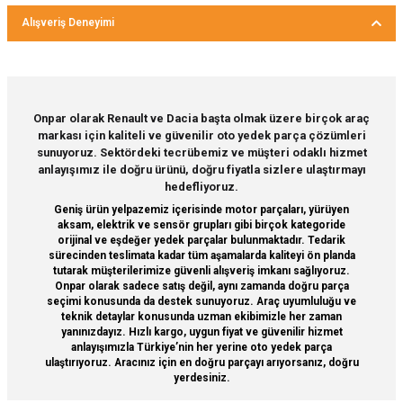
Bu ürünün fiyat bilgisi, resim, ürün açıklamalarında ve diğer
Alışveriş Deneyimi
konularda yetersiz gördüğünüz noktaları öneri formunu
kullanarak tarafımıza iletebilirsiniz.
Görüş ve önerileriniz için teşekkür ederiz.
Sitemize ilk yorumu siz yapın!
Ürün resmi kalitesiz, bozuk veya görüntülenemiyor.
Onpar olarak Renault ve Dacia başta olmak üzere birçok araç
markası için kaliteli ve güvenilir oto yedek parça çözümleri
Ürün açıklamasında eksik bilgiler bulunuyor.
Deneyimini Paylaş
sunuyoruz. Sektördeki tecrübemiz ve müşteri odaklı hizmet
Ürün bilgilerinde hatalar bulunuyor.
anlayışımız ile doğru ürünü, doğru fiyatla sizlere ulaştırmayı
hedefliyoruz.
Ürün fiyatı diğer sitelerden daha pahalı.
Geniş ürün yelpazemiz içerisinde motor parçaları, yürüyen
Bu ürüne benzer farklı alternatifler olmalı.
aksam, elektrik ve sensör grupları gibi birçok kategoride
orijinal ve eşdeğer yedek parçalar bulunmaktadır. Tedarik
sürecinden teslimata kadar tüm aşamalarda kaliteyi ön planda
tutarak müşterilerimize güvenli alışveriş imkanı sağlıyoruz.
Onpar olarak sadece satış değil, aynı zamanda doğru parça
seçimi konusunda da destek sunuyoruz. Araç uyumluluğu ve
teknik detaylar konusunda uzman ekibimizle her zaman
Gönder
yanınızdayız. Hızlı kargo, uygun fiyat ve güvenilir hizmet
anlayışımızla Türkiye’nin her yerine oto yedek parça
ulaştırıyoruz. Aracınız için en doğru parçayı arıyorsanız, doğru
yerdesiniz.