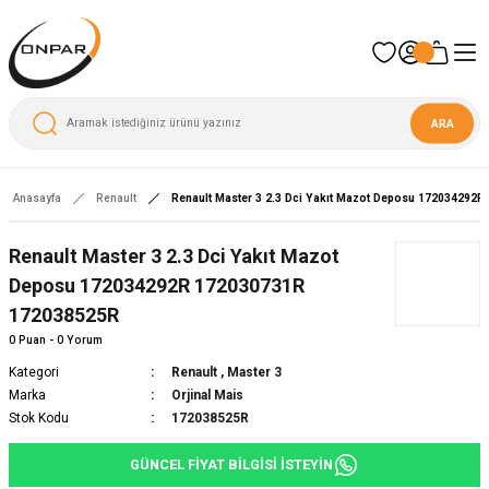
ARA
Anasayfa
Renault
Renault Master 3 2.3 Dci Yakıt Mazot Deposu 172034292
Yeni
Renault Master 3 2.3 Dci Yakıt Mazot
Deposu 172034292R 172030731R
172038525R
0 Puan - 0 Yorum
Kategori
Renault
,
Master 3
Marka
Orjinal Mais
Stok Kodu
172038525R
GÜNCEL FİYAT BİLGİSİ İSTEYİN