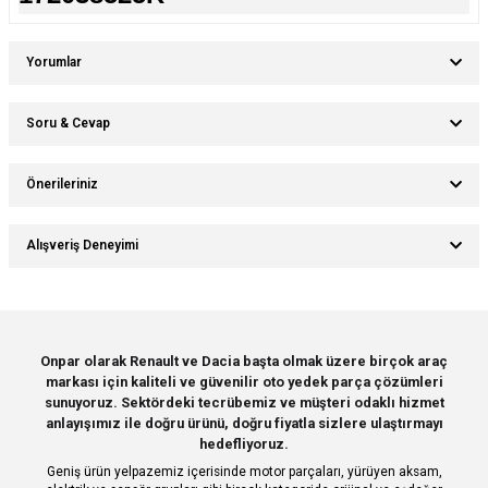
Yorumlar
Soru & Cevap
Bu ürüne ilk yorumu siz yapın!
Önerileriniz
Ürün hakkında henüz soru sorulmamış.
Yorum Yaz
Bu ürünün fiyat bilgisi, resim, ürün açıklamalarında ve diğer konularda
Alışveriş Deneyimi
yetersiz gördüğünüz noktaları öneri formunu kullanarak tarafımıza
Soru Sor
iletebilirsiniz.
Görüş ve önerileriniz için teşekkür ederiz.
Sitemize ilk yorumu siz yapın!
Ürün resmi kalitesiz, bozuk veya görüntülenemiyor.
Onpar olarak Renault ve Dacia başta olmak üzere birçok araç
markası için kaliteli ve güvenilir oto yedek parça çözümleri
Ürün açıklamasında eksik bilgiler bulunuyor.
Deneyimini Paylaş
sunuyoruz. Sektördeki tecrübemiz ve müşteri odaklı hizmet
Ürün bilgilerinde hatalar bulunuyor.
anlayışımız ile doğru ürünü, doğru fiyatla sizlere ulaştırmayı
hedefliyoruz.
Ürün fiyatı diğer sitelerden daha pahalı.
Geniş ürün yelpazemiz içerisinde motor parçaları, yürüyen aksam,
Bu ürüne benzer farklı alternatifler olmalı.