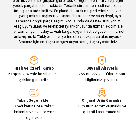
elektrik ve sensör grupları gibi birçok kategoride orijinal ve eşdeğer
yedek parçalar bulunmaktadır. Tedarik sürecinden teslimata kadar
tüm aşamalarda kaliteyi ön planda tutarak müşterilerimize güvenli
alışveriş imkanı sağlıyoruz. Onpar olarak sadece satış değil, aynı
zamanda doğru parça seçimi konusunda da destek sunuyoruz.
Araç uyumluluğu ve teknik detaylar konusunda uzman ekibimizle
her zaman yanınızdayız. Hızlı kargo, uygun fiyat ve güvenilir hizmet
Gönder
anlayışımızla Türkiye’nin her yerine oto yedek parça ulaştırıyoruz.
Aracınız için en doğru parçayı arıyorsanız, doğru yerdesiniz.
Hızlı ve Özenli Kargo
Güvenli Alışveriş
Kargonuz özenle hazırlanır hılı
256 BIT SSL Sertifika ile Kart
şekilde gönderilir.
bilgileriniz güvende.
Taksit Seçenekleri
Orijinal Ürün Garantisi
Kredi kartına özel taksit
Tüm ürünlerimiz orijinaldir ve
imkanlar ve özel ödeme
garanti kapsamındadır.
seçenekleri
E-Bülten Aboneliği