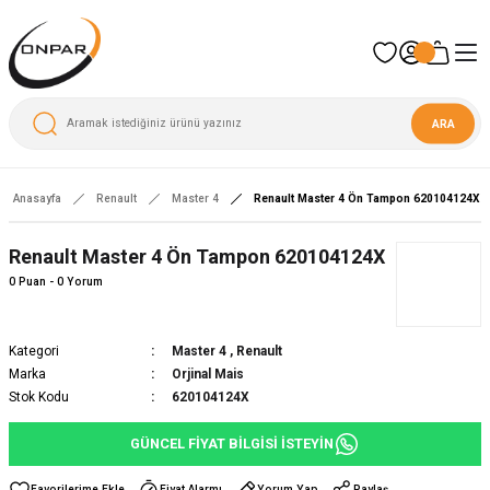
ARA
Anasayfa
Renault
Master 4
Renault Master 4 Ön Tampon 620104124X
Renault Master 4 Ön Tampon 620104124X
0 Puan - 0 Yorum
Kategori
Master 4
,
Renault
Marka
Orjinal Mais
Stok Kodu
620104124X
GÜNCEL FİYAT BİLGİSİ İSTEYİN
Fiyat Alarmı
Yorum Yap
Paylaş