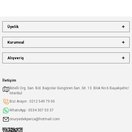
Üyelik
Kurumsal
Alışveriş
İletişim
İkitelli Org. San. Böl. Bağcılar Güngören San. Sit. 13. Blok No:6 Başakşehir/
İstanbul
Bizi Arayın : 0212 549 79 00
WhatsApp : 0534 307 03 37
onuryedekparca@hotmail.com