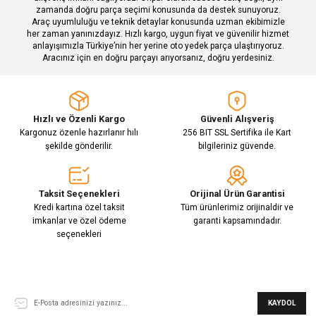
zamanda doğru parça seçimi konusunda da destek sunuyoruz.
Araç uyumluluğu ve teknik detaylar konusunda uzman ekibimizle
her zaman yanınızdayız. Hızlı kargo, uygun fiyat ve güvenilir hizmet
Gönder
anlayışımızla Türkiye’nin her yerine oto yedek parça ulaştırıyoruz.
Aracınız için en doğru parçayı arıyorsanız, doğru yerdesiniz.
Hızlı ve Özenli Kargo
Güvenli Alışveriş
Kargonuz özenle hazırlanır hılı
256 BIT SSL Sertifika ile Kart
şekilde gönderilir.
bilgileriniz güvende.
Taksit Seçenekleri
Orijinal Ürün Garantisi
Kredi kartına özel taksit
Tüm ürünlerimiz orijinaldir ve
imkanlar ve özel ödeme
garanti kapsamındadır.
seçenekleri
E-Bülten Aboneliği
KAYDOL