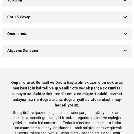
Yorumlar
Soru & Cevap
Bu ürüne ilk yorumu siz yapın!
Önerileriniz
Ürün hakkında henüz soru sorulmamış.
Yorum Yaz
Bu ürünün fiyat bilgisi, resim, ürün açıklamalarında ve diğer konularda
Alışveriş Deneyimi
yetersiz gördüğünüz noktaları öneri formunu kullanarak tarafımıza
Soru Sor
iletebilirsiniz.
Görüş ve önerileriniz için teşekkür ederiz.
Sitemize ilk yorumu siz yapın!
Ürün resmi kalitesiz, bozuk veya görüntülenemiyor.
Onpar olarak Renault ve Dacia başta olmak üzere birçok araç
markası için kaliteli ve güvenilir oto yedek parça çözümleri
Ürün açıklamasında eksik bilgiler bulunuyor.
Deneyimini Paylaş
sunuyoruz. Sektördeki tecrübemiz ve müşteri odaklı hizmet
Ürün bilgilerinde hatalar bulunuyor.
anlayışımız ile doğru ürünü, doğru fiyatla sizlere ulaştırmayı
hedefliyoruz.
Ürün fiyatı diğer sitelerden daha pahalı.
Geniş ürün yelpazemiz içerisinde motor parçaları, yürüyen aksam,
Bu ürüne benzer farklı alternatifler olmalı.
elektrik ve sensör grupları gibi birçok kategoride orijinal ve eşdeğer
yedek parçalar bulunmaktadır. Tedarik sürecinden teslimata kadar
tüm aşamalarda kaliteyi ön planda tutarak müşterilerimize güvenli
alışveriş imkanı sağlıyoruz. Onpar olarak sadece satış değil, aynı