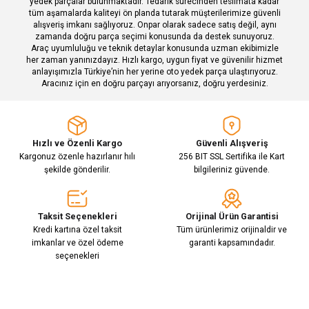
yedek parçalar bulunmaktadır. Tedarik sürecinden teslimata kadar
tüm aşamalarda kaliteyi ön planda tutarak müşterilerimize güvenli
alışveriş imkanı sağlıyoruz. Onpar olarak sadece satış değil, aynı
zamanda doğru parça seçimi konusunda da destek sunuyoruz.
Araç uyumluluğu ve teknik detaylar konusunda uzman ekibimizle
her zaman yanınızdayız. Hızlı kargo, uygun fiyat ve güvenilir hizmet
Gönder
anlayışımızla Türkiye’nin her yerine oto yedek parça ulaştırıyoruz.
Aracınız için en doğru parçayı arıyorsanız, doğru yerdesiniz.
Hızlı ve Özenli Kargo
Güvenli Alışveriş
Kargonuz özenle hazırlanır hılı
256 BIT SSL Sertifika ile Kart
şekilde gönderilir.
bilgileriniz güvende.
Taksit Seçenekleri
Orijinal Ürün Garantisi
Kredi kartına özel taksit
Tüm ürünlerimiz orijinaldir ve
imkanlar ve özel ödeme
garanti kapsamındadır.
seçenekleri
E-Bülten Aboneliği