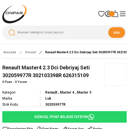
ARA
Anasayfa
Renault
Renault Master4 2.3 Dci Debriyaj Seti 302059977R 30210
Renault Master4 2.3 Dci Debriyaj Seti
302059977R 302103398R 626315109
0 Puan - 0 Yorum
Kategori
Renault
,
Master 4
,
Master 3
Marka
Luk
Stok Kodu
302059977R
GÜNCEL FİYAT BİLGİSİ İSTEYİN
Fiyat Alarmı
Yorum Yap
Paylaş