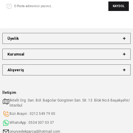
KAYDOL
Üyelik
Kurumsal
Alışveriş
İletişim
İkitelli Org. San. Böl. Bağcılar Güngören San. Sit. 13. Blok No:6 Başakşehir/
İstanbul
Bizi Arayın : 0212 549 79 00
WhatsApp : 0534 307 03 37
onuryedekparca@hotmail.com