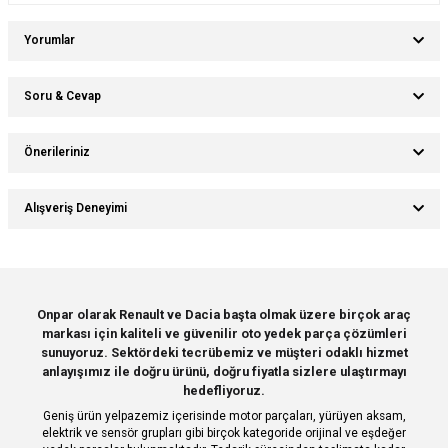
Yorumlar
Soru & Cevap
Bu ürüne ilk yorumu siz yapın!
Önerileriniz
Ürün hakkında henüz soru sorulmamış.
Yorum Yaz
Bu ürünün fiyat bilgisi, resim, ürün açıklamalarında ve diğer konularda
Alışveriş Deneyimi
yetersiz gördüğünüz noktaları öneri formunu kullanarak tarafımıza
Soru Sor
iletebilirsiniz.
Görüş ve önerileriniz için teşekkür ederiz.
Sitemize ilk yorumu siz yapın!
Ürün resmi kalitesiz, bozuk veya görüntülenemiyor.
Onpar olarak Renault ve Dacia başta olmak üzere birçok araç
markası için kaliteli ve güvenilir oto yedek parça çözümleri
Ürün açıklamasında eksik bilgiler bulunuyor.
Deneyimini Paylaş
sunuyoruz. Sektördeki tecrübemiz ve müşteri odaklı hizmet
Ürün bilgilerinde hatalar bulunuyor.
anlayışımız ile doğru ürünü, doğru fiyatla sizlere ulaştırmayı
hedefliyoruz.
Ürün fiyatı diğer sitelerden daha pahalı.
Geniş ürün yelpazemiz içerisinde motor parçaları, yürüyen aksam,
Bu ürüne benzer farklı alternatifler olmalı.
elektrik ve sensör grupları gibi birçok kategoride orijinal ve eşdeğer