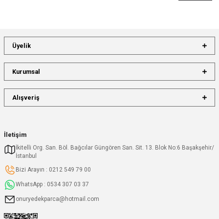
Üyelik
Kurumsal
Alışveriş
İletişim
İkitelli Org. San. Böl. Bağcılar Güngören San. Sit. 13. Blok No:6 Başakşehir/
İstanbul
Bizi Arayın : 0212 549 79 00
WhatsApp : 0534 307 03 37
onuryedekparca@hotmail.com