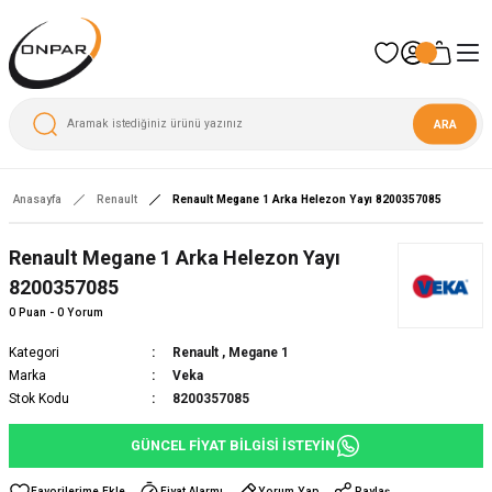
ARA
Anasayfa
Renault
Renault Megane 1 Arka Helezon Yayı 8200357085
Yeni
Renault Megane 1 Arka Helezon Yayı
8200357085
0 Puan - 0 Yorum
Kategori
Renault
,
Megane 1
Marka
Veka
Stok Kodu
8200357085
GÜNCEL FİYAT BİLGİSİ İSTEYİN
Fiyat Alarmı
Yorum Yap
Paylaş