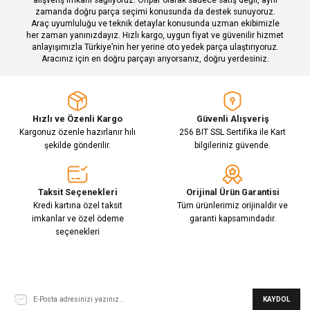
zamanda doğru parça seçimi konusunda da destek sunuyoruz.
Araç uyumluluğu ve teknik detaylar konusunda uzman ekibimizle
her zaman yanınızdayız. Hızlı kargo, uygun fiyat ve güvenilir hizmet
Gönder
anlayışımızla Türkiye’nin her yerine oto yedek parça ulaştırıyoruz.
Aracınız için en doğru parçayı arıyorsanız, doğru yerdesiniz.
Hızlı ve Özenli Kargo
Güvenli Alışveriş
Kargonuz özenle hazırlanır hılı
256 BIT SSL Sertifika ile Kart
şekilde gönderilir.
bilgileriniz güvende.
Taksit Seçenekleri
Orijinal Ürün Garantisi
Kredi kartına özel taksit
Tüm ürünlerimiz orijinaldir ve
imkanlar ve özel ödeme
garanti kapsamındadır.
seçenekleri
E-Bülten Aboneliği
KAYDOL