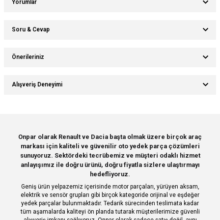
Yorumlar
Soru & Cevap
Bu ürüne ilk yorumu siz yapın!
Önerileriniz
Ürün hakkında henüz soru sorulmamış.
Yorum Yaz
Bu ürünün fiyat bilgisi, resim, ürün açıklamalarında ve diğer konularda
Alışveriş Deneyimi
yetersiz gördüğünüz noktaları öneri formunu kullanarak tarafımıza
Soru Sor
iletebilirsiniz.
Görüş ve önerileriniz için teşekkür ederiz.
Sitemize ilk yorumu siz yapın!
Ürün resmi kalitesiz, bozuk veya görüntülenemiyor.
Onpar olarak Renault ve Dacia başta olmak üzere birçok araç
markası için kaliteli ve güvenilir oto yedek parça çözümleri
Ürün açıklamasında eksik bilgiler bulunuyor.
Deneyimini Paylaş
sunuyoruz. Sektördeki tecrübemiz ve müşteri odaklı hizmet
Ürün bilgilerinde hatalar bulunuyor.
anlayışımız ile doğru ürünü, doğru fiyatla sizlere ulaştırmayı
hedefliyoruz.
Ürün fiyatı diğer sitelerden daha pahalı.
Geniş ürün yelpazemiz içerisinde motor parçaları, yürüyen aksam,
Bu ürüne benzer farklı alternatifler olmalı.
elektrik ve sensör grupları gibi birçok kategoride orijinal ve eşdeğer
yedek parçalar bulunmaktadır. Tedarik sürecinden teslimata kadar
tüm aşamalarda kaliteyi ön planda tutarak müşterilerimize güvenli
alışveriş imkanı sağlıyoruz. Onpar olarak sadece satış değil, aynı