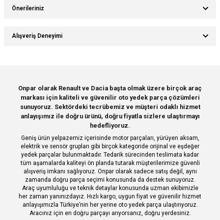
Önerileriniz
Ürün hakkında henüz soru sorulmamış.
Yorum Yaz
Bu ürünün fiyat bilgisi, resim, ürün açıklamalarında ve diğer konularda
Alışveriş Deneyimi
yetersiz gördüğünüz noktaları öneri formunu kullanarak tarafımıza
Soru Sor
iletebilirsiniz.
Görüş ve önerileriniz için teşekkür ederiz.
Sitemize ilk yorumu siz yapın!
Ürün resmi kalitesiz, bozuk veya görüntülenemiyor.
Onpar olarak Renault ve Dacia başta olmak üzere birçok araç
markası için kaliteli ve güvenilir oto yedek parça çözümleri
Ürün açıklamasında eksik bilgiler bulunuyor.
Deneyimini Paylaş
sunuyoruz. Sektördeki tecrübemiz ve müşteri odaklı hizmet
Ürün bilgilerinde hatalar bulunuyor.
anlayışımız ile doğru ürünü, doğru fiyatla sizlere ulaştırmayı
hedefliyoruz.
Ürün fiyatı diğer sitelerden daha pahalı.
Geniş ürün yelpazemiz içerisinde motor parçaları, yürüyen aksam,
Bu ürüne benzer farklı alternatifler olmalı.
elektrik ve sensör grupları gibi birçok kategoride orijinal ve eşdeğer
yedek parçalar bulunmaktadır. Tedarik sürecinden teslimata kadar
tüm aşamalarda kaliteyi ön planda tutarak müşterilerimize güvenli
alışveriş imkanı sağlıyoruz. Onpar olarak sadece satış değil, aynı
zamanda doğru parça seçimi konusunda da destek sunuyoruz.
Araç uyumluluğu ve teknik detaylar konusunda uzman ekibimizle
her zaman yanınızdayız. Hızlı kargo, uygun fiyat ve güvenilir hizmet
Gönder
anlayışımızla Türkiye’nin her yerine oto yedek parça ulaştırıyoruz.
Aracınız için en doğru parçayı arıyorsanız, doğru yerdesiniz.