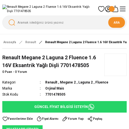
ARA
Anasayfa
Renault
Renault Megane 2 Laguna 2 Fluence 1.6 16V Eksantrik Yağl
Renault Megane 2 Laguna 2 Fluence 1.6
16V Eksantrik Yağlı Dişli 7701478505
0 Puan - 0 Yorum
Kategori
Renault
,
Megane 2
,
Laguna 2
,
Fluence
Marka
Orjinal Mais
Stok Kodu
7701478505
GÜNCEL FİYAT BİLGİSİ İSTEYİN
Fiyat Alarmı
Yorum Yap
Paylaş