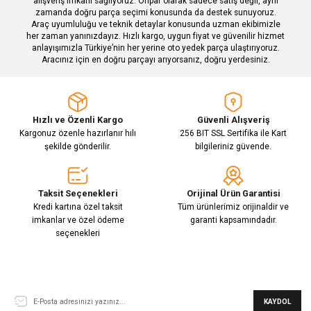
alışveriş imkanı sağlıyoruz. Onpar olarak sadece satış değil, aynı
zamanda doğru parça seçimi konusunda da destek sunuyoruz.
Araç uyumluluğu ve teknik detaylar konusunda uzman ekibimizle
her zaman yanınızdayız. Hızlı kargo, uygun fiyat ve güvenilir hizmet
Gönder
anlayışımızla Türkiye’nin her yerine oto yedek parça ulaştırıyoruz.
Aracınız için en doğru parçayı arıyorsanız, doğru yerdesiniz.
Hızlı ve Özenli Kargo
Güvenli Alışveriş
Kargonuz özenle hazırlanır hılı
256 BIT SSL Sertifika ile Kart
şekilde gönderilir.
bilgileriniz güvende.
Taksit Seçenekleri
Orijinal Ürün Garantisi
Kredi kartına özel taksit
Tüm ürünlerimiz orijinaldir ve
imkanlar ve özel ödeme
garanti kapsamındadır.
seçenekleri
E-Bülten Aboneliği
KAYDOL