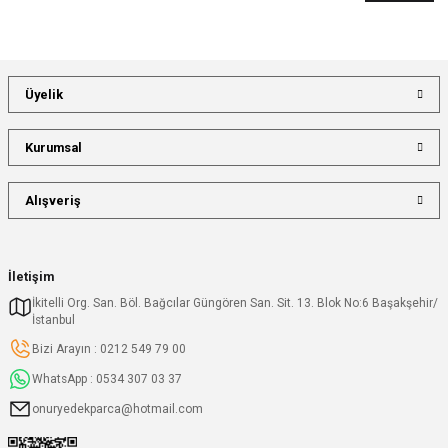
Üyelik
Kurumsal
Alışveriş
İletişim
İkitelli Org. San. Böl. Bağcılar Güngören San. Sit. 13. Blok No:6 Başakşehir/
İstanbul
Bizi Arayın : 0212 549 79 00
WhatsApp : 0534 307 03 37
onuryedekparca@hotmail.com