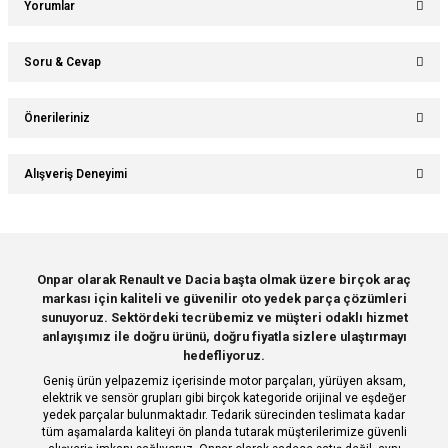
Yorumlar
Soru & Cevap
Bu ürüne ilk yorumu siz yapın!
Önerileriniz
Ürün hakkında henüz soru sorulmamış.
Yorum Yaz
Bu ürünün fiyat bilgisi, resim, ürün açıklamalarında ve diğer konularda
Alışveriş Deneyimi
yetersiz gördüğünüz noktaları öneri formunu kullanarak tarafımıza
Soru Sor
iletebilirsiniz.
Görüş ve önerileriniz için teşekkür ederiz.
Sitemize ilk yorumu siz yapın!
Ürün resmi kalitesiz, bozuk veya görüntülenemiyor.
Onpar olarak Renault ve Dacia başta olmak üzere birçok araç
markası için kaliteli ve güvenilir oto yedek parça çözümleri
Ürün açıklamasında eksik bilgiler bulunuyor.
Deneyimini Paylaş
sunuyoruz. Sektördeki tecrübemiz ve müşteri odaklı hizmet
Ürün bilgilerinde hatalar bulunuyor.
anlayışımız ile doğru ürünü, doğru fiyatla sizlere ulaştırmayı
hedefliyoruz.
Ürün fiyatı diğer sitelerden daha pahalı.
Geniş ürün yelpazemiz içerisinde motor parçaları, yürüyen aksam,
Bu ürüne benzer farklı alternatifler olmalı.
elektrik ve sensör grupları gibi birçok kategoride orijinal ve eşdeğer
yedek parçalar bulunmaktadır. Tedarik sürecinden teslimata kadar
tüm aşamalarda kaliteyi ön planda tutarak müşterilerimize güvenli