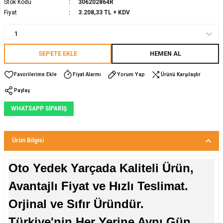
Stok Kodu
306202864R
Fiyat
3.208,33 TL + KDV
SEPETE EKLE
HEMEN AL
Fiyat Alarmı
Yorum Yap
Ürünü Karşılaştır
Paylaş
WHATSAPP SİPARİŞ
Ürün Bilgisi
Oto Yedek Yarçada Kaliteli Ürün,
Avantajlı Fiyat ve Hızlı Teslimat.
Orjinal ve Sıfır Üründür.
Türkiye'nin Her Yerine Aynı Gün