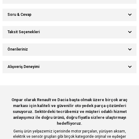
Soru & Cevap
Bu ürüne ilk yorumu siz yapın!
Taksit Seçenekleri
Ürün hakkında henüz soru sorulmamış.
Yorum Yaz
Önerileriniz
Soru Sor
Bu ürünün fiyat bilgisi, resim, ürün açıklamalarında ve diğer konularda
Alışveriş Deneyimi
yetersiz gördüğünüz noktaları öneri formunu kullanarak tarafımıza
iletebilirsiniz.
Görüş ve önerileriniz için teşekkür ederiz.
Sitemize ilk yorumu siz yapın!
Ürün resmi kalitesiz, bozuk veya görüntülenemiyor.
Onpar olarak Renault ve Dacia başta olmak üzere birçok araç
markası için kaliteli ve güvenilir oto yedek parça çözümleri
Ürün açıklamasında eksik bilgiler bulunuyor.
Deneyimini Paylaş
sunuyoruz. Sektördeki tecrübemiz ve müşteri odaklı hizmet
Ürün bilgilerinde hatalar bulunuyor.
anlayışımız ile doğru ürünü, doğru fiyatla sizlere ulaştırmayı
hedefliyoruz.
Ürün fiyatı diğer sitelerden daha pahalı.
Geniş ürün yelpazemiz içerisinde motor parçaları, yürüyen aksam,
Bu ürüne benzer farklı alternatifler olmalı.
elektrik ve sensör grupları gibi birçok kategoride orijinal ve eşdeğer