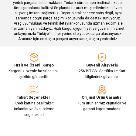
yedek parçalar bulunmaktadır. Tedarik sürecinden teslimata kadar
tüm aşamalarda kaliteyi ön planda tutarak müşterilerimize güvenli
alışveriş imkanı sağlıyoruz. Onpar olarak sadece satış değil, aynı
zamanda doğru parça seçimi konusunda da destek sunuyoruz.
Araç uyumluluğu ve teknik detaylar konusunda uzman ekibimizle
her zaman yanınızdayız. Hızlı kargo, uygun fiyat ve güvenilir hizmet
Gönder
anlayışımızla Türkiye’nin her yerine oto yedek parça ulaştırıyoruz.
Aracınız için en doğru parçayı arıyorsanız, doğru yerdesiniz.
Hızlı ve Özenli Kargo
Güvenli Alışveriş
Kargonuz özenle hazırlanır hılı
256 BIT SSL Sertifika ile Kart
şekilde gönderilir.
bilgileriniz güvende.
Taksit Seçenekleri
Orijinal Ürün Garantisi
Kredi kartına özel taksit
Tüm ürünlerimiz orijinaldir ve
imkanlar ve özel ödeme
garanti kapsamındadır.
seçenekleri
E-Bülten Aboneliği