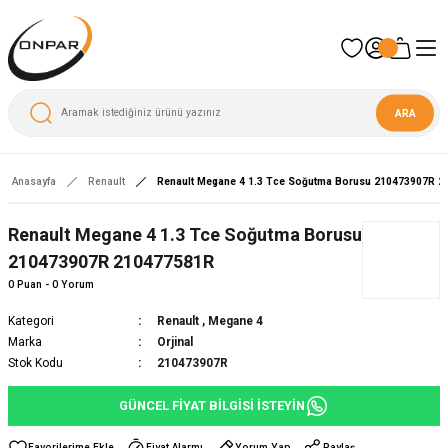
ARA
Anasayfa
Renault
Renault Megane 4 1.3 Tce Soğutma Borusu 210473907R 
Yeni
Renault Megane 4 1.3 Tce Soğutma Borusu
210473907R 210477581R
0 Puan - 0 Yorum
Kategori
Renault
,
Megane 4
Marka
Orjinal
Stok Kodu
210473907R
GÜNCEL FİYAT BİLGİSİ İSTEYİN
Fiyat Alarmı
Yorum Yap
Paylaş