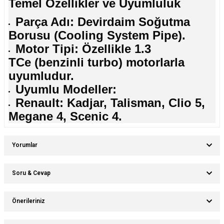
Temel Özellikler ve Uyumluluk
Parça Adı: Devirdaim Soğutma
Borusu (Cooling System Pipe).
Motor Tipi: Özellikle 1.3
TCe (benzinli turbo) motorlarla
uyumludur.
Uyumlu Modeller:
Renault: Kadjar, Talisman, Clio 5,
Megane 4, Scenic 4.
Yorumlar
Soru & Cevap
Bu ürüne ilk yorumu siz yapın!
Önerileriniz
Ürün hakkında henüz soru sorulmamış.
Yorum Yaz