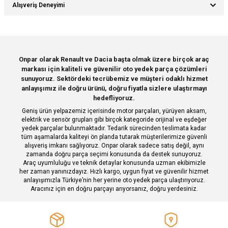
Bu ürünün fiyat bilgisi, resim, ürün açıklamalarında ve diğer konularda
Alışveriş Deneyimi
yetersiz gördüğünüz noktaları öneri formunu kullanarak tarafımıza
Soru Sor
iletebilirsiniz.
Görüş ve önerileriniz için teşekkür ederiz.
Sitemize ilk yorumu siz yapın!
Ürün resmi kalitesiz, bozuk veya görüntülenemiyor.
Onpar olarak Renault ve Dacia başta olmak üzere birçok araç
markası için kaliteli ve güvenilir oto yedek parça çözümleri
Ürün açıklamasında eksik bilgiler bulunuyor.
Deneyimini Paylaş
sunuyoruz. Sektördeki tecrübemiz ve müşteri odaklı hizmet
Ürün bilgilerinde hatalar bulunuyor.
anlayışımız ile doğru ürünü, doğru fiyatla sizlere ulaştırmayı
hedefliyoruz.
Ürün fiyatı diğer sitelerden daha pahalı.
Geniş ürün yelpazemiz içerisinde motor parçaları, yürüyen aksam,
Bu ürüne benzer farklı alternatifler olmalı.
elektrik ve sensör grupları gibi birçok kategoride orijinal ve eşdeğer
yedek parçalar bulunmaktadır. Tedarik sürecinden teslimata kadar
tüm aşamalarda kaliteyi ön planda tutarak müşterilerimize güvenli
alışveriş imkanı sağlıyoruz. Onpar olarak sadece satış değil, aynı
zamanda doğru parça seçimi konusunda da destek sunuyoruz.
Araç uyumluluğu ve teknik detaylar konusunda uzman ekibimizle
her zaman yanınızdayız. Hızlı kargo, uygun fiyat ve güvenilir hizmet
Gönder
anlayışımızla Türkiye’nin her yerine oto yedek parça ulaştırıyoruz.
Aracınız için en doğru parçayı arıyorsanız, doğru yerdesiniz.