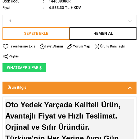
Stok Kodu
144608386R
Fiyat
4.583,33 TL + KDV
SEPETE EKLE
HEMEN AL
Fiyat Alarmı
Yorum Yap
Ürünü Karşılaştır
Paylaş
WHATSAPP SİPARİŞ
Ürün Bilgisi
Oto Yedek Yarçada Kaliteli Ürün,
Avantajlı Fiyat ve Hızlı Teslimat.
Orjinal ve Sıfır Üründür.
Türkiye'nin Her Yerine Aynı Gün