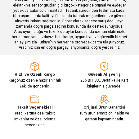
Bu ürüne benzer farklı alternatifler olmalı.
elektrik ve sensör grupları gibi birçok kategoride orijinal ve eşdeğer
yedek parçalar bulunmaktadır. Tedarik sürecinden teslimata kadar
tüm aşamalarda kaliteyi ön planda tutarak müşterilerimize güvenli
alışveriş imkanı sağlıyoruz. Onpar olarak sadece satış değil, aynı
zamanda doğru parça seçimi konusunda da destek sunuyoruz.
Araç uyumluluğu ve teknik detaylar konusunda uzman ekibimizle
her zaman yanınızdayız. Hızlı kargo, uygun fiyat ve güvenilir hizmet
Gönder
anlayışımızla Türkiye’nin her yerine oto yedek parça ulaştırıyoruz.
Aracınız için en doğru parçayı arıyorsanız, doğru yerdesiniz.
Hızlı ve Özenli Kargo
Güvenli Alışveriş
Kargonuz özenle hazırlanır hılı
256 BIT SSL Sertifika ile Kart
şekilde gönderilir.
bilgileriniz güvende.
Taksit Seçenekleri
Orijinal Ürün Garantisi
Kredi kartına özel taksit
Tüm ürünlerimiz orijinaldir ve
imkanlar ve özel ödeme
garanti kapsamındadır.
seçenekleri