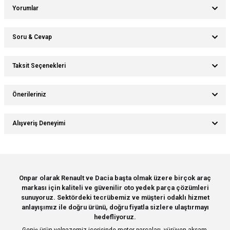
Yorumlar
Soru & Cevap
Bu ürüne ilk yorumu siz yapın!
Taksit Seçenekleri
Ürün hakkında henüz soru sorulmamış.
Yorum Yaz
Önerileriniz
Soru Sor
Bu ürünün fiyat bilgisi, resim, ürün açıklamalarında ve diğer konularda
Alışveriş Deneyimi
yetersiz gördüğünüz noktaları öneri formunu kullanarak tarafımıza
iletebilirsiniz.
Görüş ve önerileriniz için teşekkür ederiz.
Sitemize ilk yorumu siz yapın!
Ürün resmi kalitesiz, bozuk veya görüntülenemiyor.
Onpar olarak Renault ve Dacia başta olmak üzere birçok araç
markası için kaliteli ve güvenilir oto yedek parça çözümleri
Ürün açıklamasında eksik bilgiler bulunuyor.
Deneyimini Paylaş
sunuyoruz. Sektördeki tecrübemiz ve müşteri odaklı hizmet
Ürün bilgilerinde hatalar bulunuyor.
anlayışımız ile doğru ürünü, doğru fiyatla sizlere ulaştırmayı
hedefliyoruz.
Ürün fiyatı diğer sitelerden daha pahalı.
Geniş ürün yelpazemiz içerisinde motor parçaları, yürüyen aksam,