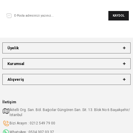
E-Bülten Aboneliği
KAYDOL
Üyelik
Kurumsal
Alışveriş
İletişim
İkitelli Org. San. Böl. Bağcılar Güngören San. Sit. 13. Blok No:6 Başakşehir/
İstanbul
Bizi Arayın : 0212 549 79 00
WhatsApp : 0534 307 03 37