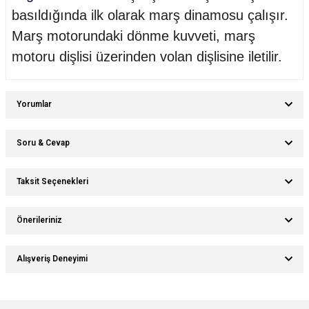
basıldığında ilk olarak marş dinamosu çalışır.
Marş motorundaki dönme kuvveti, marş
motoru dişlisi üzerinden volan dişlisine iletilir.
Yorumlar
Soru & Cevap
Bu ürüne ilk yorumu siz yapın!
Taksit Seçenekleri
Ürün hakkında henüz soru sorulmamış.
Yorum Yaz
Önerileriniz
Soru Sor
Bu ürünün fiyat bilgisi, resim, ürün açıklamalarında ve diğer konularda
Alışveriş Deneyimi
yetersiz gördüğünüz noktaları öneri formunu kullanarak tarafımıza
iletebilirsiniz.
Görüş ve önerileriniz için teşekkür ederiz.