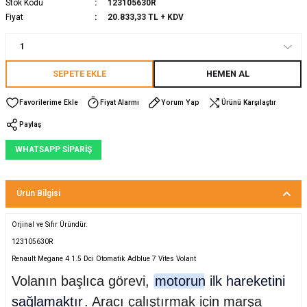
Stok Kodu
123105630R
Fiyat
20.833,33 TL + KDV
SEPETE EKLE
HEMEN AL
Fiyat Alarmı
Yorum Yap
Ürünü Karşılaştır
Paylaş
WHATSAPP SİPARİŞ
Ürün Bilgisi
Orjinal ve Sıfır Üründür.
123105630R
Renault Megane 4 1.5 Dci Otomatik Adblue 7 Vites Volant
Volanın başlıca görevi,
motorun ilk hareketini
sağlamaktır
. Aracı çalıştırmak için marşa