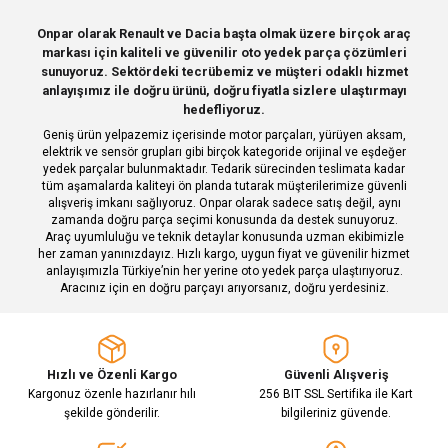
Sitemize ilk yorumu siz yapın!
Ürün resmi kalitesiz, bozuk veya görüntülenemiyor.
Onpar olarak Renault ve Dacia başta olmak üzere birçok araç
markası için kaliteli ve güvenilir oto yedek parça çözümleri
Ürün açıklamasında eksik bilgiler bulunuyor.
Deneyimini Paylaş
sunuyoruz. Sektördeki tecrübemiz ve müşteri odaklı hizmet
Ürün bilgilerinde hatalar bulunuyor.
anlayışımız ile doğru ürünü, doğru fiyatla sizlere ulaştırmayı
hedefliyoruz.
Ürün fiyatı diğer sitelerden daha pahalı.
Geniş ürün yelpazemiz içerisinde motor parçaları, yürüyen aksam,
Bu ürüne benzer farklı alternatifler olmalı.
elektrik ve sensör grupları gibi birçok kategoride orijinal ve eşdeğer
yedek parçalar bulunmaktadır. Tedarik sürecinden teslimata kadar
tüm aşamalarda kaliteyi ön planda tutarak müşterilerimize güvenli
alışveriş imkanı sağlıyoruz. Onpar olarak sadece satış değil, aynı
zamanda doğru parça seçimi konusunda da destek sunuyoruz.
Araç uyumluluğu ve teknik detaylar konusunda uzman ekibimizle
her zaman yanınızdayız. Hızlı kargo, uygun fiyat ve güvenilir hizmet
Gönder
anlayışımızla Türkiye’nin her yerine oto yedek parça ulaştırıyoruz.
Aracınız için en doğru parçayı arıyorsanız, doğru yerdesiniz.
Hızlı ve Özenli Kargo
Güvenli Alışveriş
Kargonuz özenle hazırlanır hılı
256 BIT SSL Sertifika ile Kart
şekilde gönderilir.
bilgileriniz güvende.